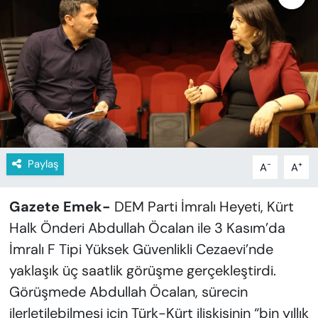
KADIN
SAĞLIK
SPOR
KÜLTÜR-SANAT
MAGAZİN
Paylaş
-
+
A
A
ÖZEL HABER
Gazete Emek-
DEM Parti İmralı Heyeti, Kürt
YAZAR KÖŞESİ
Halk Önderi Abdullah Öcalan ile 3 Kasım’da
İmralı F Tipi Yüksek Güvenlikli Cezaevi’nde
SİYASET
yaklaşık üç saatlik görüşme gerçekleştirdi.
Görüşmede Abdullah Öcalan, sürecin
VAN VE DİYARBAKIR HABERLERİ
ilerletilebilmesi için Türk-Kürt ilişkisinin “bin yıllık