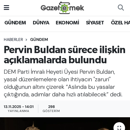
DÜNYA
Nöbetçi Eczaneler
GÜNDEM
DÜNYA
EKONOMİ
SİYASET
ÖZEL H
EKONOMİ
Hava Durumu
HABERLER
GÜNDEM
Pervin Buldan sürece ilişkin
EMEK HABERLERİ
İstanbul Namaz Vakitleri
açıklamalarda bulundu
YENİ MEDYADA EMEK
Trafik Durumu
DEM Parti İmralı Heyeti Üyesi Pervin Buldan,
GAZETECİLİĞİNİ GELİŞTİRMEK
yasal düzenlemelere olan ihtiyacın "zaruri"
Süper Lig Puan Durumu ve Fikstür
olduğunun altını çizerek “Aslında bu yasalar
FAYDALI BİLGİLER
çıktığında, adımlar daha hızlı atılabilecek” dedi.
Tüm Manşetler
GÜNDEM
13.11.2025 - 14:01
298
Son Dakika Haberleri
YAYINLANMA
GÖSTERIM
EĞİTİM
Haber Arşivi