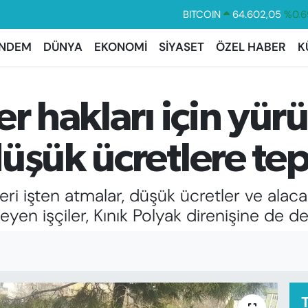
BITCOIN
64.602,05
%0.6
DOLAR
47,6006
%0.0
NDEM
DÜNYA
EKONOMİ
SİYASET
ÖZEL HABER
K
EURO
55,0250
%0.0
STERLİN
64,2398
%0.
r hakları için yür
GRAM ALTIN
6513.94
%0.3
BİST100
13.768
%4
üşük ücretlere tep
ri işten atmalar, düşük ücretler ve alacak
yen işçiler, Kınık Polyak direnişine de de