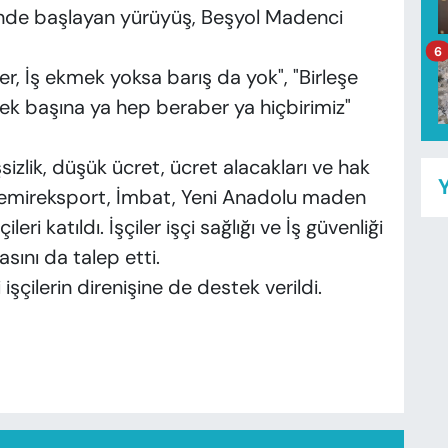
nde başlayan yürüyüş, Beşyol Madenci
6
er, İş ekmek yoksa barış da yok", "Birleşe
tek başına ya hep beraber ya hiçbirimiz"
izlik, düşük ücret, ücret alacakları ve hak
Y
Demireksport, İmbat, Yeni Anadolu maden
ileri katıldı. İşçiler işçi sağlığı ve İş güvenliği
sını da talep etti.
şçilerin direnişine de destek verildi.