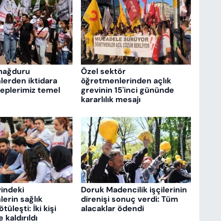
mağduru
Özel sektör
erden iktidara
öğretmenlerinden açlık
aleplerimiz temel
grevinin 15'inci gününde
kararlılık mesajı
vindeki
Doruk Madencilik işçilerinin
erin sağlık
direnişi sonuç verdi: Tüm
üleşti: İki kişi
alacaklar ödendi
kaldırıldı