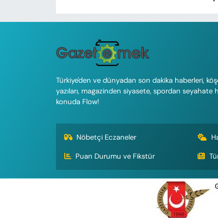
Türkiye'den ve dünyadan son dakika haberleri, köş
yazıları, magazinden siyasete, spordan seyahate 
konuda Flow!
Nöbetçi Eczaneler
H
Puan Durumu ve Fikstür
Tü