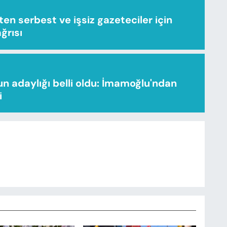
n serbest ve işsiz gazeteciler için
ağrısı
n adaylığı belli oldu: İmamoğlu'ndan
i