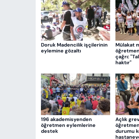
Doruk Madencilik işçilerinin
Mülakat 
eylemine gözaltı
öğretmenl
çağrı: "T
haktır"
196 akademisyenden
Açlık gre
öğretmen eylemlerine
öğretmenl
destek
durumu köt
hastaneye 