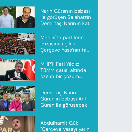
Narin Güran'ın babası
ile görüşen Selahattin
Demirtaş: Narin'in katili
Nevzat Bahtiyar'dır
Meclis'te partilerin
imzasına açılan
Çerçeve Yasa'nın tam
metni yayımlandı
MHP’li Feti Yıldız:
TBMM çatısı altında
özgün bir çözüm
modeli oluşturuldu
Demirtaş, Narin
Güran’ın babası Arif
Güran ile görüşecek
Abdulhamit Gül:
"Çerçeve yasayı yarın