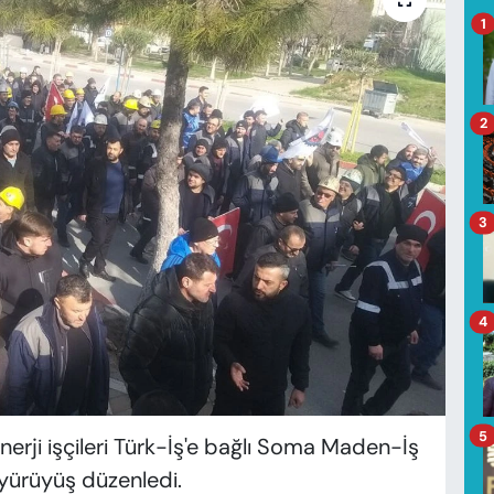
1
2
3
4
5
rji işçileri Türk-İş'e bağlı Soma Maden-İş
 yürüyüş düzenledi.