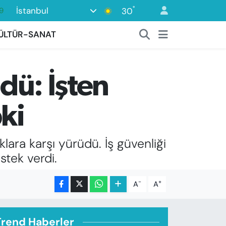
°
İstanbul
9
30
6
ÜLTÜR-SANAT
2
2
üdü: İşten
2
8
ki
lara karşı yürüdü. İş güvenliği
stek verdi.
-
+
A
A
Trend Haberler