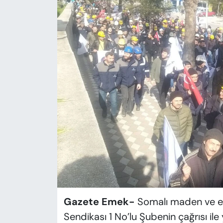
KADIN
SAĞLIK
SPOR
KÜLTÜR-SANAT
MAGAZİN
ÖZEL HABER
YAZAR KÖŞESİ
SİYASET
Gazete Emek-
Somalı maden ve ene
VAN VE DİYARBAKIR HABERLERİ
Sendikası 1 No’lu Şubenin çağrısı ile