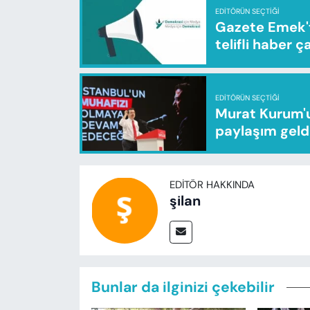
EDITÖRÜN SEÇTIĞI
Gazete Emek'te
telifli haber ç
EDITÖRÜN SEÇTIĞI
Murat Kurum'u
paylaşım geld
EDITÖR HAKKINDA
şilan
Bunlar da ilginizi çekebilir