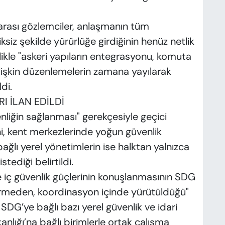
rarası gözlemciler, anlaşmanın tüm
siz şekilde yürürlüğe girdiğinin henüz netlik
ikle "askeri yapıların entegrasyonu, komuta
 ilişkin düzenlemelerin zamana yayılarak
di.
 İLAN EDİLDİ
enliğin sağlanması" gerekçesiyle geçici
ni, kent merkezlerinde yoğun güvenlik
bağlı yerel yönetimlerin ise halktan yalnızca
tediği belirtildi.
e iç güvenlik güçlerinin konuşlanmasının SDG
rmeden, koordinasyon içinde yürütüldüğü"
SDG’ye bağlı bazı yerel güvenlik ve idari
akanlığı’na bağlı birimlerle ortak çalışma