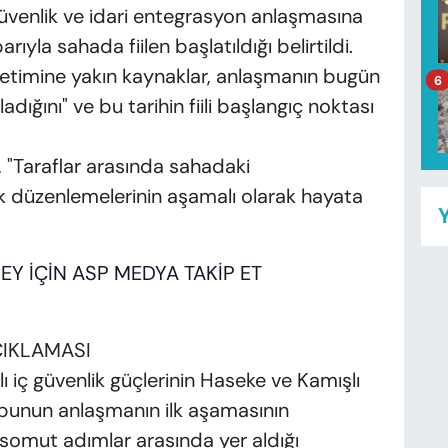
üvenlik ve idari entegrasyon anlaşmasına
rıyla sahada fiilen başlatıldığı belirtildi.
timine yakın kaynaklar, anlaşmanın bugün
6
dığını" ve bu tarihin fiili başlangıç noktası
 "Taraflar arasında sahadaki
 düzenlemelerinin aşamalı olarak hayata
Y
EY
İÇİN
ASP
MEDYA
TAKİP
ET
ÇIKLAMASI
iç güvenlik güçlerinin Haseke ve Kamışlı
 bunun anlaşmanın ilk aşamasının
omut adımlar arasında yer aldığı