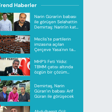
Trend Haberler
Narin Güran'ın babası
ile görüşen Selahattin
Demirtaş: Narin'in katili
Nevzat Bahtiyar'dır
Meclis'te partilerin
imzasına açılan
Çerçeve Yasa'nın tam
metni yayımlandı
MHP’li Feti Yıldız:
TBMM çatısı altında
özgün bir çözüm
modeli oluşturuldu
Demirtaş, Narin
Güran’ın babası Arif
Güran ile görüşecek
Abdulhamit Gül: