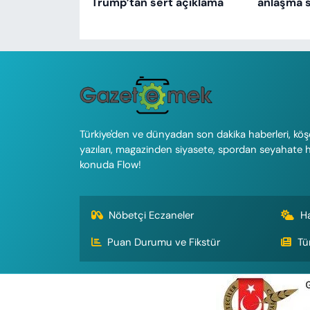
Trump’tan sert açıklama
anlaşma s
Türkiye'den ve dünyadan son dakika haberleri, köş
yazıları, magazinden siyasete, spordan seyahate 
konuda Flow!
Nöbetçi Eczaneler
H
Puan Durumu ve Fikstür
Tü