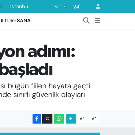
°
İstanbul
24
0
08
ÜLTÜR-SANAT
0
12
yon adımı:
0
başladı
ı bugün fiilen hayata geçti.
de sınırlı güvenlik olayları
-
+
A
A