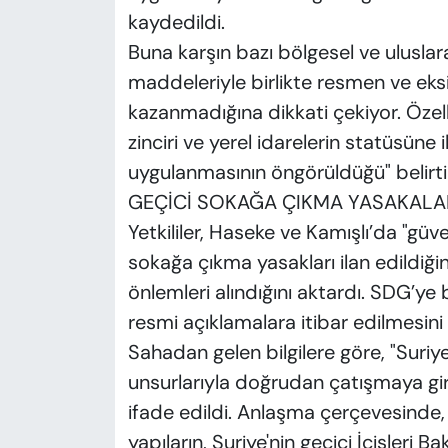
kaydedildi.
Buna karşın bazı bölgesel ve ulusla
maddeleriyle birlikte resmen ve eksik
kazanmadığına dikkati çekiyor. Özell
zinciri ve yerel idarelerin statüsüne
uygulanmasının öngörüldüğü" belirtil
GEÇİCİ SOKAĞA ÇIKMA YASAKALARI
Yetkililer, Haseke ve Kamışlı’da "güv
sokağa çıkma yasakları ilan edildiği
önlemleri alındığını aktardı. SDG’ye 
resmi açıklamalara itibar edilmesini is
Sahadan gelen bilgilere göre, "Suriy
unsurlarıyla doğrudan çatışmaya gi
ifade edildi. Anlaşma çerçevesinde, 
yapıların, Suriye'nin geçici İçişleri B