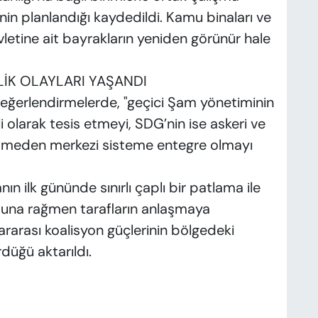
n planlandığı kaydedildi. Kamu binaları ve
vletine ait bayrakların yeniden görünür hale
LİK OLAYLARI YAŞANDI
değerlendirmelerde, "geçici Şam yönetiminin
larak tesis etmeyi, SDG’nin ise askeri ve
tmeden merkezi sisteme entegre olmayı
 ilk gününde sınırlı çaplı bir patlama ile
, buna rağmen tarafların anlaşmaya
luslararası koalisyon güçlerinin bölgedeki
düğü aktarıldı.