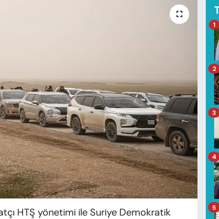
1
2
3
4
5
hatçı HTŞ yönetimi ile Suriye Demokratik