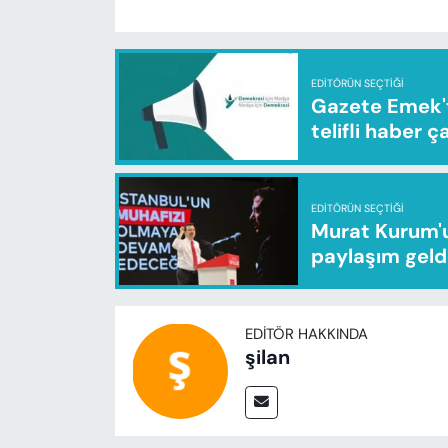
EDITÖRÜN SEÇTIĞI
Gazete Emek'te
telifli haber ç
EDITÖRÜN SEÇTIĞI
Murat Kurum'u
paylaşım geld
EDITÖR HAKKINDA
şilan