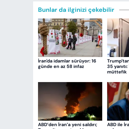
Bunlar da ilginizi çekebilir
İran'da idamlar sürüyor: 16
Trump'ta
günde en az 58 infaz
35 yanıtı:
müttefik
ABD’den İran’a yeni saldırı;
ABD ile İr