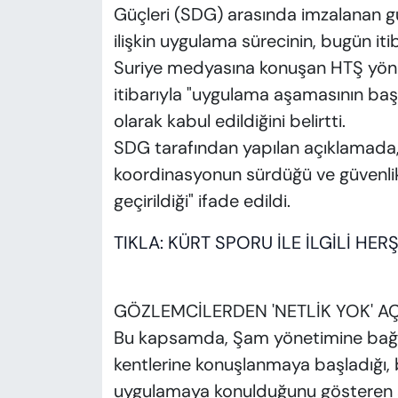
Güçleri (SDG) arasında imzalanan g
ilişkin uygulama sürecinin, bugün itiba
Suriye medyasına konuşan HTŞ yöne
itibarıyla "uygulama aşamasının başla
olarak kabul edildiğini belirtti.
SDG tarafından yapılan açıklamada,
koordinasyonun sürdüğü ve güvenlik
geçirildiği" ifade edildi.
TIKLA:
KÜRT
SPORU
İLE
İLGİLİ
HERŞ
GÖZLEMCİLERDEN 'NETLİK YOK' A
Bu kapsamda, Şam yönetimine bağlı 
kentlerine konuşlanmaya başladığı,
uygulamaya konulduğunu gösteren s