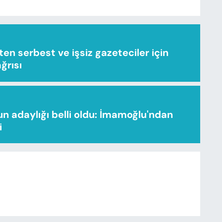
n serbest ve işsiz gazeteciler için
ağrısı
n adaylığı belli oldu: İmamoğlu'ndan
i