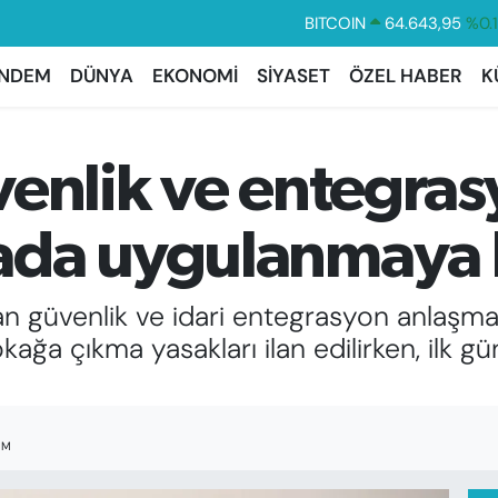
DOLAR
47,6704
%
EURO
55,0406
%-0.
NDEM
DÜNYA
EKONOMİ
SİYASET
ÖZEL HABER
K
STERLİN
64,2143
%
GRAM ALTIN
6500.87
%0.
venlik ve entegras
BİST100
13.799
%7
ada uygulanmaya 
n güvenlik ve idari entegrasyon anlaşmas
ağa çıkma yasakları ilan edilirken, ilk gün
IM