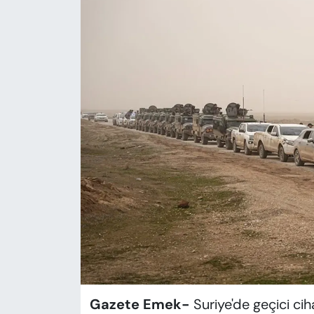
KADIN
SAĞLIK
SPOR
KÜLTÜR-SANAT
MAGAZİN
ÖZEL HABER
YAZAR KÖŞESİ
SİYASET
VAN VE DİYARBAKIR HABERLERİ
Gazete Emek-
Suriye'de geçici ci