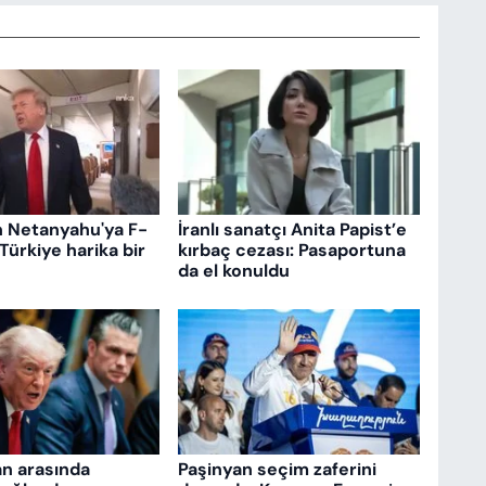
n Netanyahu'ya F-
İranlı sanatçı Anita Papist’e
 Türkiye harika bir
kırbaç cezası: Pasaportuna
da el konuldu
an arasında
Paşinyan seçim zaferini