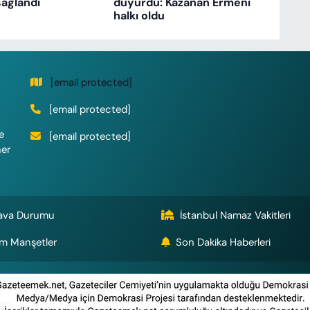
ağlandı
duyurdu: Kazanan Ermeni
halkı oldu
[email protected]
[email protected]
e
[email protected]
her
ava Durumu
İstanbul Namaz Vakitleri
m Manşetler
Son Dakika Haberleri