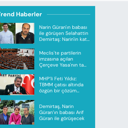
Trend Haberler
Narin Güran'ın babası
ile görüşen Selahattin
Demirtaş: Narin'in katili
Nevzat Bahtiyar'dır
Meclis'te partilerin
imzasına açılan
Çerçeve Yasa'nın tam
metni yayımlandı
MHP’li Feti Yıldız:
TBMM çatısı altında
özgün bir çözüm
modeli oluşturuldu
Demirtaş, Narin
Güran’ın babası Arif
Güran ile görüşecek