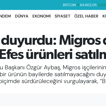
BITCOIN
64.602,05
%0.6
DOLAR
47,5986
%0.0
NDEM
DÜNYA
EKONOMİ
SİYASET
ÖZEL HABER
K
EURO
55,0700
%0.
STERLİN
64,2438
%0.2
i duyurdu: Migros 
GRAM ALTIN
6513.94
%0.3
BİST100
13.768
%4
Efes ürünleri satı
mu Başkanı Özgür Aybaş, Migros işçilerinin
çbir ürünün bayilerde satılmayacağını du
 biçimde sürdürüleceğini vurgulayarak, “Bir