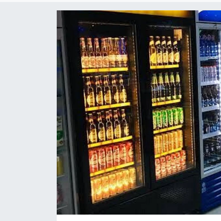
KADIN
SAĞLIK
SPOR
KÜLTÜR-SANAT
MAGAZİN
ÖZEL HABER
YAZAR KÖŞESİ
SİYASET
VAN VE DİYARBAKIR HABERLERİ