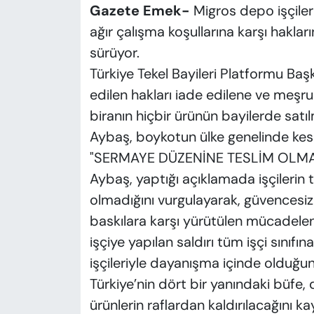
Gazete Emek-
Migros depo işçile
ağır çalışma koşullarına karşı hakları
sürüyor.
Türkiye Tekel Bayileri Platformu Baş
edilen hakları iade edilene ve meşru 
biranın hiçbir ürünün bayilerde satı
Aybaş, boykotun ülke genelinde kesint
"SERMAYE DÜZENİNE TESLİM OLMA
Aybaş, yaptığı açıklamada işçilerin tal
olmadığını vurgulayarak, güvencesiz 
baskılara karşı yürütülen mücadeleni
işçiye yapılan saldırı tüm işçi sınıfı
işçileriyle dayanışma içinde olduğunu
Türkiye’nin dört bir yanındaki büfe,
ürünlerin raflardan kaldırılacağını k