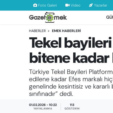
Foto Galeri
Video
Yazarlar
GÜ
DÜNYA
Nöbetçi Eczaneler
HABERLER
EMEK HABERLERİ
EKONOMİ
Hava Durumu
Tekel bayiler
EMEK HABERLERİ
İstanbul Namaz Vakitleri
bitene kadar 
YENİ MEDYADA EMEK GAZETECİLİĞİNİ
Trafik Durumu
GELİŞTİRMEK
Türkiye Tekel Bayileri Platfor
Süper Lig Puan Durumu ve Fikstür
FAYDALI BİLGİLER
edilene kadar Efes markalı hi
Tüm Manşetler
genelinde kesintisiz ve kararlı
GÜNDEM
sınıfınadır” dedi.
Son Dakika Haberleri
EĞİTİM
01.02.2026 - 10:22
113
Haber Arşivi
YAYINLANMA
GÖSTERIM