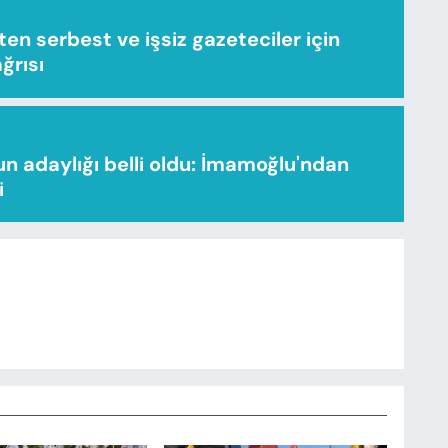
n serbest ve işsiz gazeteciler için
ağrısı
n adaylığı belli oldu: İmamoğlu'ndan
i