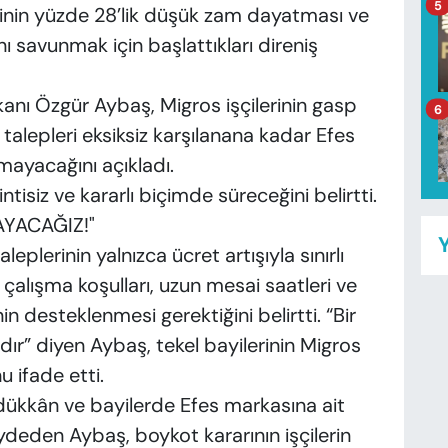
5
rinin yüzde 28’lik düşük zam dayatması ve
nı savunmak için başlattıkları direniş
kanı Özgür Aybaş, Migros işçilerinin gasp
6
talepleri eksiksiz karşılanana kadar Efes
lmayacağını açıkladı.
isiz ve kararlı biçimde süreceğini belirtti.
YACAĞIZ!"
Y
eplerinin yalnızca ücret artışıyla sınırlı
çalışma koşulları, uzun mesai saatleri ve
n desteklenmesi gerektiğini belirtti. “Bir
nadır” diyen Aybaş, tekel bayilerinin Migros
 ifade etti.
 dükkân ve bayilerde Efes markasına ait
aydeden Aybaş, boykot kararının işçilerin