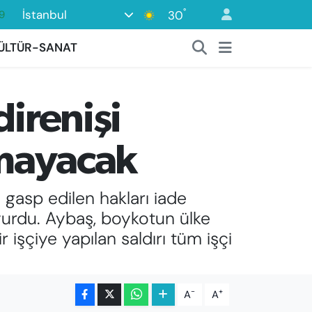
9
°
İstanbul
30
6
ÜLTÜR-SANAT
1
1
direnişi
2
8
lmayacak
 gasp edilen hakları iade
yurdu. Aybaş, boykotun ülke
 işçiye yapılan saldırı tüm işçi
-
+
A
A