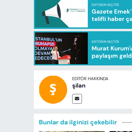
EDITÖRÜN SEÇTIĞI
Gazete Emek'te
telifli haber ç
EDITÖRÜN SEÇTIĞI
Murat Kurum'u
paylaşım geld
EDITÖR HAKKINDA
şilan
Bunlar da ilginizi çekebilir