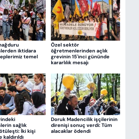
mağduru
Özel sektör
erden iktidara
öğretmenlerinden açlık
aleplerimiz temel
grevinin 15'inci gününde
kararlılık mesajı
vindeki
Doruk Madencilik işçilerinin
erin sağlık
direnişi sonuç verdi: Tüm
üleşti: İki kişi
alacaklar ödendi
kaldırıldı