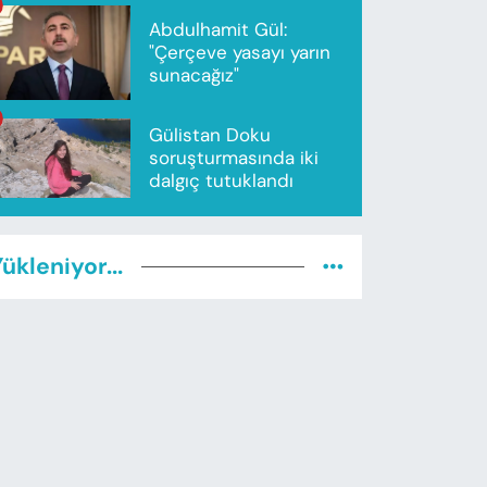
Abdulhamit Gül:
"Çerçeve yasayı yarın
sunacağız"
Gülistan Doku
soruşturmasında iki
dalgıç tutuklandı
ükleniyor...