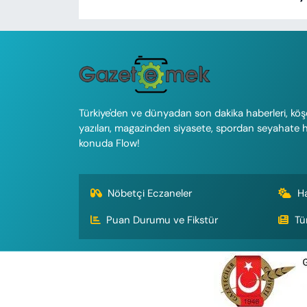
Türkiye'den ve dünyadan son dakika haberleri, köş
yazıları, magazinden siyasete, spordan seyahate 
konuda Flow!
Nöbetçi Eczaneler
H
Puan Durumu ve Fikstür
Tü