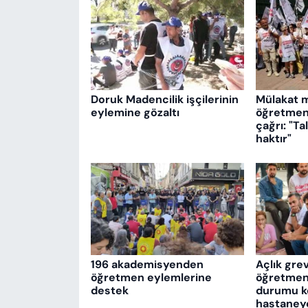
Doruk Madencilik işçilerinin
Mülakat 
eylemine gözaltı
öğretmenl
çağrı: "T
haktır"
196 akademisyenden
Açlık gre
öğretmen eylemlerine
öğretmenl
destek
durumu köt
hastaneye 