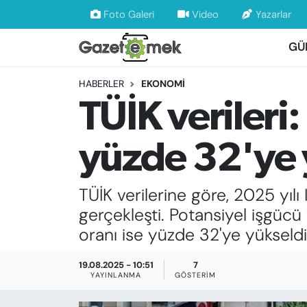
Foto Galeri
Video
Yazarlar
GÜ
DÜNYA
Nöbetçi Eczaneler
HABERLER
EKONOMİ
EKONOMİ
Hava Durumu
TÜİK verileri:
EMEK HABERLERİ
İstanbul Namaz Vakitleri
yüzde 32'ye 
YENİ MEDYADA EMEK GAZETECİLİĞİNİ
Trafik Durumu
GELİŞTİRMEK
TÜİK verilerine göre, 2025 yılı 
Süper Lig Puan Durumu ve Fikstür
FAYDALI BİLGİLER
gerçekleşti. Potansiyel işgücü 
Tüm Manşetler
oranı ise yüzde 32'ye yükseldi
GÜNDEM
Son Dakika Haberleri
19.08.2025 - 10:51
7
YAYINLANMA
GÖSTERIM
EĞİTİM
Haber Arşivi