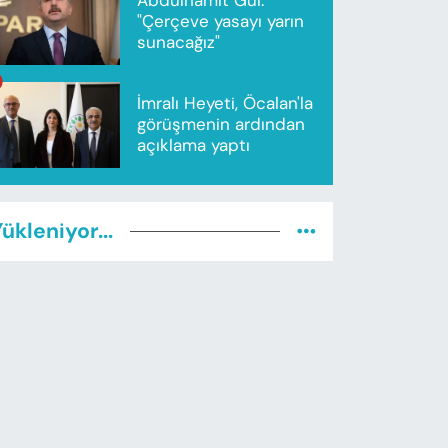
"Çerçeve yasayı yarın
sunacağız"
İmralı Heyeti, Öcalan'la
görüşmenin ardından
açıklama yaptı
ükleniyor...