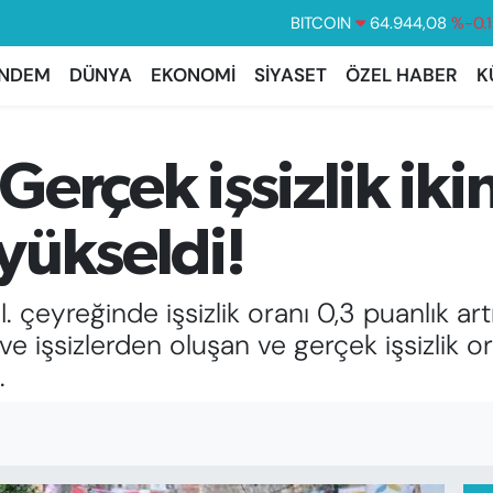
DOLAR
47,7436
%0.
EURO
55,2510
%0.3
NDEM
DÜNYA
EKONOMİ
SİYASET
ÖZEL HABER
K
STERLİN
64,4811
%0.3
GRAM ALTIN
6660.55
%0.0
 Gerçek işsizlik iki
BİST100
13.779
%-1
BITCOIN
64.944,08
%-0.
yükseldi!
II. çeyreğinde işsizlik oranı 0,3 puanlık a
ve işsizlerden oluşan ve gerçek işsizlik o
.