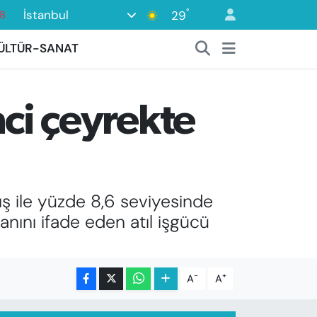
°
İstanbul
29
18
2
ÜLTÜR-SANAT
8
3
nci çeyrekte
4
18
rtış ile yüzde 8,6 seviyesinde
ranını ifade eden atıl işgücü
-
+
A
A