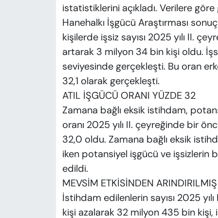
istatistiklerini açıkladı. Verilere gör
Hanehalkı İşgücü Araştırması sonuçl
kişilerde işsiz sayısı 2025 yılı II. ç
artarak 3 milyon 34 bin kişi oldu. İşsi
seviyesinde gerçekleşti. Bu oran er
32,1 olarak gerçekleşti.
ATIL İŞGÜCÜ ORANI YÜZDE 32
Zamana bağlı eksik istihdam, potansi
oranı 2025 yılı II. çeyreğinde bir ön
32,0 oldu. Zamana bağlı eksik istihd
iken potansiyel işgücü ve işsizlerin
edildi.
MEVSİM ETKİSİNDEN ARINDIRILMIŞ
İstihdam edilenlerin sayısı 2025 yılı
kişi azalarak 32 milyon 435 bin kişi, 