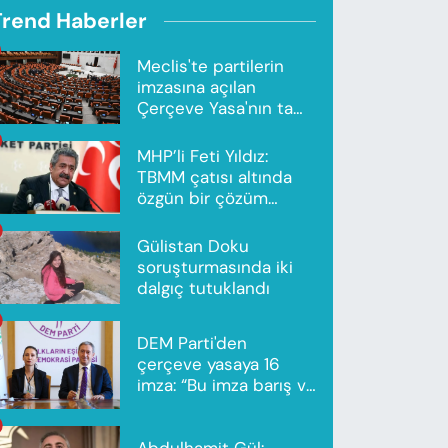
Trend Haberler
Meclis'te partilerin
imzasına açılan
Çerçeve Yasa'nın tam
metni yayımlandı
MHP’li Feti Yıldız:
TBMM çatısı altında
özgün bir çözüm
modeli oluşturuldu
Gülistan Doku
soruşturmasında iki
dalgıç tutuklandı
DEM Parti'den
çerçeve yasaya 16
imza: “Bu imza barış ve
ortak gelecek için”
Abdulhamit Gül: