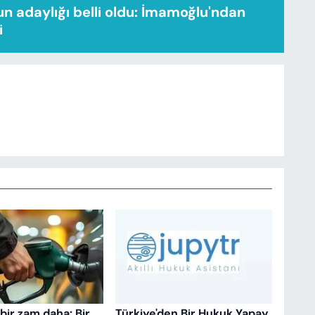
n adaylığı belli oldu: İmamoğlu'ndan
i
bir zam daha: Bir
Türkiye'den Bir Hukuk Yapay