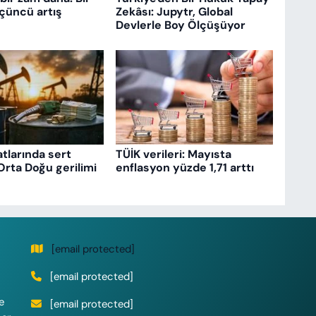
çüncü artış
Zekâsı: Jupytr, Global
Devlerle Boy Ölçüşüyor
atlarında sert
TÜİK verileri: Mayısta
Orta Doğu gerilimi
enflasyon yüzde 1,71 arttı
[email protected]
[email protected]
e
[email protected]