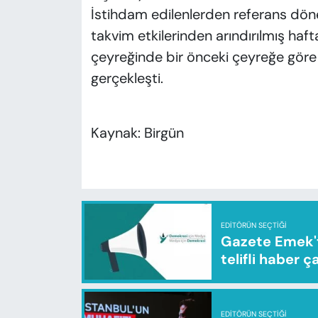
İstihdam edilenlerden referans dön
takvim etkilerinden arındırılmış haftal
çeyreğinde bir önceki çeyreğe göre 1
gerçekleşti.
Kaynak: Birgün
EDITÖRÜN SEÇTIĞI
Gazete Emek'te
telifli haber ç
EDITÖRÜN SEÇTIĞI