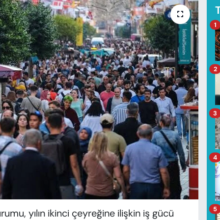
1
2
3
4
5
rumu, yılın ikinci çeyreğine ilişkin iş gücü