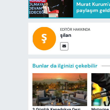
Murat Kurum'u
paylaşım geld
EDITÖR HAKKINDA
şilan
Bunlar da ilginizi çekebilir
3 Günlük Kapadokya Gezi
Motorine 