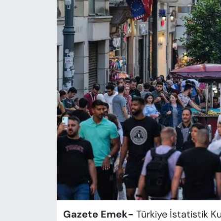
KADIN
SAĞLIK
SPOR
KÜLTÜR-SANAT
MAGAZİN
ÖZEL HABER
YAZAR KÖŞESİ
SİYASET
VAN VE DİYARBAKIR HABERLERİ
Gazete Emek-
Türkiye İstatistik Ku