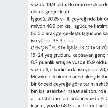
yüzde 48,9 oldu. Bu oran erkeklerde
olarak gerçekleşti.
İşgücü, 2025 yılı II. çeyreğinde bir 
milyon 469 bin kişi, işgücüne katıl
53,5 olarak gerçekleşti. İşgücüne ka
ise yüzde 36,3 oldu.
GENÇ NÜFUSTA İŞSİZLİK ORANI YÜ
15-24 yaş grubunu kapsayan genç nüf
0,7 puanlık artış ile yüzde 15,9 oldu
yüzde 11,7, kadınlarda ise yüzde 23,7
Mevsim etkisinden arındırılmış istihd
bir önceki çeyreğe göre tarım sektö
bin kişi azalırken inşaat sektöründe 
arttı. İstihdam edilenlerin yüzde 14,
inşaat, yüzde 58,9'u ise hizmet sekt