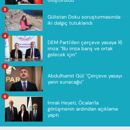
3
Gülistan Doku soruşturmasında
iki dalgıç tutuklandı
4
DEM Parti'den çerçeve yasaya 16
imza: “Bu imza barış ve ortak
gelecek için”
5
Abdulhamit Gül: "Çerçeve yasayı
yarın sunacağız"
6
İmralı Heyeti, Öcalan'la
görüşmenin ardından açıklama
yaptı