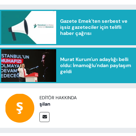
Gazete Emek'ten serbest ve
işsiz gazeteciler için telifli
haber çağrısı
Murat Kurum'un adaylığı belli
oldu: İmamoğlu'ndan paylaşım
geldi
EDITÖR HAKKINDA
şilan