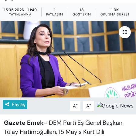
KADIN
15.05.2026 - 11:49
1
13
1 DK
YAYINLANMA
PAYLAŞIM
GÖSTERIM
OKUNMA SÜRESI
SAĞLIK
SPOR
KÜLTÜR-SANAT
MAGAZİN
ÖZEL HABER
YAZAR KÖŞESİ
Paylaş
-
+
A
A
SİYASET
Gazete Emek-
DEM Parti Eş Genel Başkanı
VAN VE DİYARBAKIR HABERLERİ
Tülay Hatimoğulları, 15 Mayıs Kürt Dili