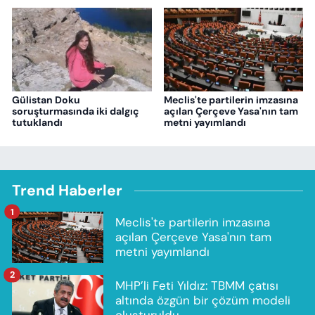
Gülistan Doku
Meclis'te partilerin imzasına
soruşturmasında iki dalgıç
açılan Çerçeve Yasa'nın tam
tutuklandı
metni yayımlandı
Trend Haberler
1
Meclis'te partilerin imzasına
açılan Çerçeve Yasa'nın tam
metni yayımlandı
2
MHP’li Feti Yıldız: TBMM çatısı
altında özgün bir çözüm modeli
oluşturuldu