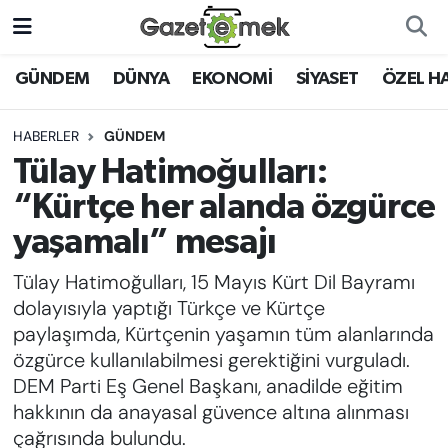
DÜNYA
Nöbetçi Eczaneler
GÜNDEM
DÜNYA
EKONOMİ
SİYASET
ÖZEL H
EKONOMİ
Hava Durumu
HABERLER
GÜNDEM
Tülay Hatimoğulları:
EMEK HABERLERİ
İstanbul Namaz Vakitleri
“Kürtçe her alanda özgürce
YENİ MEDYADA EMEK
Trafik Durumu
yaşamalı” mesajı
GAZETECİLİĞİNİ GELİŞTİRMEK
Tülay Hatimoğulları, 15 Mayıs Kürt Dil Bayramı
Süper Lig Puan Durumu ve Fikstür
FAYDALI BİLGİLER
dolayısıyla yaptığı Türkçe ve Kürtçe
Tüm Manşetler
paylaşımda, Kürtçenin yaşamın tüm alanlarında
GÜNDEM
özgürce kullanılabilmesi gerektiğini vurguladı.
Son Dakika Haberleri
DEM Parti Eş Genel Başkanı, anadilde eğitim
EĞİTİM
hakkının da anayasal güvence altına alınması
Haber Arşivi
çağrısında bulundu.