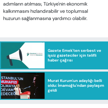
adımların atılması, Türkiye'nin ekonomik
kalkınmasını hızlandırabilir ve toplumsal
huzurun sağlanmasına yardımcı olabilir.
Gazete Emek'ten serbest ve
işsiz gazeteciler için telifli
haber çağrısı
Murat Kurum'un adaylığı belli
oldu: İmamoğlu'ndan paylaşım
geldi