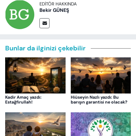
EDITÖR HAKKINDA
Bekir GÜNEŞ
Bunlar da ilginizi çekebilir
Kadir Amaç yazdı:
Hiüseyin Nazlı yazdı: Bu
Estağfirullah!
barışın garantisi ne olacak?