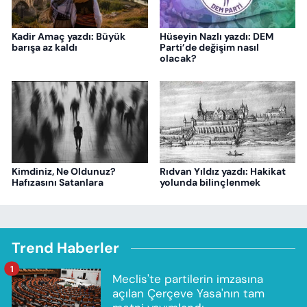
Kadir Amaç yazdı: Büyük
Hüseyin Nazlı yazdı: DEM
barışa az kaldı
Parti’de değişim nasıl
olacak?
Kimdiniz, Ne Oldunuz?
Rıdvan Yıldız yazdı: Hakikat
Hafızasını Satanlara
yolunda bilinçlenmek
Trend Haberler
1
Meclis'te partilerin imzasına
açılan Çerçeve Yasa'nın tam