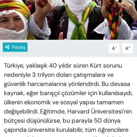
KADIN
SAĞLIK
SPOR
Paylaş
-
+
A
A
KÜLTÜR-SANAT
Türkiye, yaklaşık 40 yıldır süren Kürt sorunu
MAGAZİN
nedeniyle 3 trilyon doları çatışmalara ve
ÖZEL HABER
güvenlik harcamalarına yönlendirdi. Bu devasa
kaynak, eğer barışçıl çözümler için kullanılsaydı,
YAZAR KÖŞESİ
ülkenin ekonomik ve sosyal yapısı tamamen
değişebilirdi. Eğitimde, Harvard Üniversitesi’nin
SİYASET
bütçesi düşünülürse, bu parayla 50 dünya
VAN VE DİYARBAKIR HABERLERİ
çapında üniversite kurulabilir, tüm öğrencilere