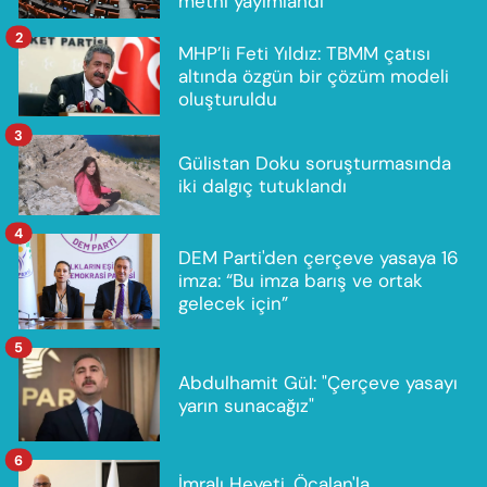
metni yayımlandı
2
MHP’li Feti Yıldız: TBMM çatısı
altında özgün bir çözüm modeli
oluşturuldu
3
Gülistan Doku soruşturmasında
iki dalgıç tutuklandı
4
DEM Parti'den çerçeve yasaya 16
imza: “Bu imza barış ve ortak
gelecek için”
5
Abdulhamit Gül: "Çerçeve yasayı
yarın sunacağız"
6
İmralı Heyeti, Öcalan'la