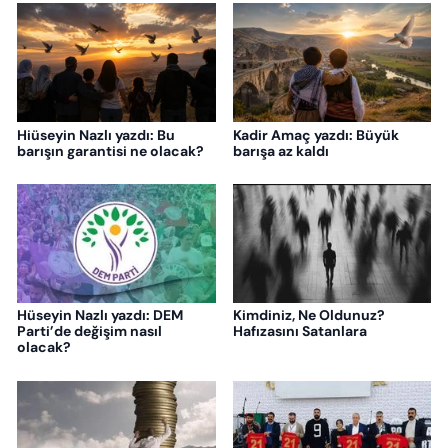
Hiüseyin Nazlı yazdı: Bu
Kadir Amaç yazdı: Büyük
barışın garantisi ne olacak?
barışa az kaldı
Hüseyin Nazlı yazdı: DEM
Kimdiniz, Ne Oldunuz?
Parti’de değişim nasıl
Hafızasını Satanlara
olacak?