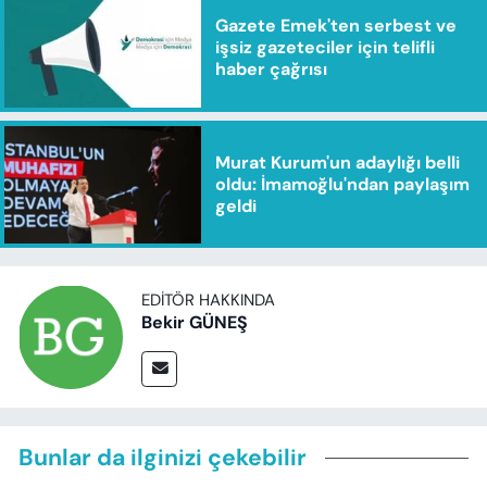
Gazete Emek'ten serbest ve
işsiz gazeteciler için telifli
haber çağrısı
Murat Kurum'un adaylığı belli
oldu: İmamoğlu'ndan paylaşım
geldi
EDITÖR HAKKINDA
Bekir GÜNEŞ
Bunlar da ilginizi çekebilir