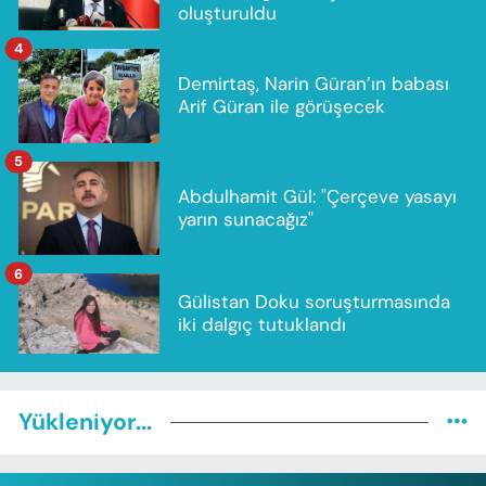
oluşturuldu
4
Demirtaş, Narin Güran’ın babası
Arif Güran ile görüşecek
5
Abdulhamit Gül: "Çerçeve yasayı
yarın sunacağız"
6
Gülistan Doku soruşturmasında
iki dalgıç tutuklandı
Yükleniyor...