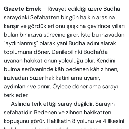
Gazete Emek
- Rivayet edildiği üzere Budha
saraydaki Sefahatten bir gün halkın arasına
karışır ve gördükleri onu şaşkına çevirince yılları
bulan bir inziva sürecine girer. İşte bu inzivadan
"aydınlanmış" olarak yani Budha adını alarak
toplumuna döner. Denilebilir ki Budha'da
uyanan hakikat onun yolculuğu olur. Kendini
bulma serüveninde kâh bedenen kâh zihnen,
inzivadan Süzer hakikatini ama uyanır,
aydınlanır ve arınır. Öylece döner ama sarayı
terk eder.
Aslında terk ettiği saray değildir. Sarayın
sefahatidir. Bedenen ve zihnen hakikatten
kopuşunu görür. Hakikatin 8 yolunu ve 4 ilkesini