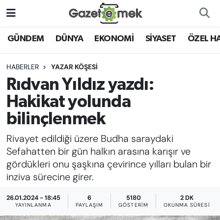
DÜNYA
Nöbetçi Eczaneler
GÜNDEM
DÜNYA
EKONOMİ
SİYASET
ÖZEL H
EKONOMİ
Hava Durumu
HABERLER
YAZAR KÖŞESİ
Rıdvan Yıldız yazdı:
EMEK HABERLERİ
İstanbul Namaz Vakitleri
Hakikat yolunda
YENİ MEDYADA EMEK
Trafik Durumu
bilinçlenmek
GAZETECİLİĞİNİ GELİŞTİRMEK
Rivayet edildiği üzere Budha saraydaki
Süper Lig Puan Durumu ve Fikstür
FAYDALI BİLGİLER
Sefahatten bir gün halkın arasına karışır ve
Tüm Manşetler
gördükleri onu şaşkına çevirince yılları bulan bir
GÜNDEM
inziva sürecine girer.
Son Dakika Haberleri
26.01.2024 - 18:45
6
5180
2 DK
EĞİTİM
YAYINLANMA
PAYLAŞIM
GÖSTERIM
OKUNMA SÜRESI
Haber Arşivi