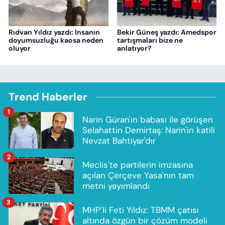
Rıdvan Yıldız yazdı: İnsanın
Bekir Güneş yazdı: Amedspor
doyumsuzluğu kaosa neden
tartışmaları bize ne
oluyor
anlatıyor?
Trend Haberler
1
Narin Güran'ın babası ile görüşen
Selahattin Demirtaş: Narin'in katili
Nevzat Bahtiyar'dır
2
Meclis'te partilerin imzasına
açılan Çerçeve Yasa'nın tam
metni yayımlandı
3
MHP’li Feti Yıldız: TBMM çatısı
altında özgün bir çözüm modeli