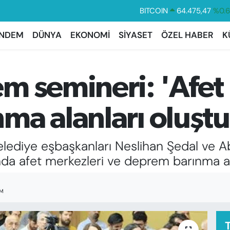
DOLAR
47,5971
%0.
EURO
55,1336
%0.
NDEM
DÜNYA
EKONOMİ
SİYASET
ÖZEL HABER
K
STERLİN
64,2534
%0.
GRAM ALTIN
6527.85
%0.
m semineri: 'Afet 
BİST100
13.703
%
BITCOIN
64.475,47
%0.
ma alanları oluşt
Belediye eşbaşkanları Neslihan Şedal ve
amda afet merkezleri ve deprem barınma ala
IM