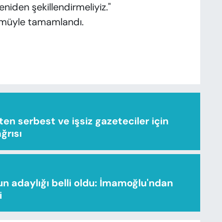
niden şekillendirmeliyiz."
müyle tamamlandı.
n serbest ve işsiz gazeteciler için
ağrısı
n adaylığı belli oldu: İmamoğlu'ndan
i