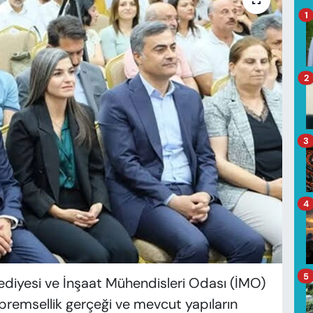
1
2
3
4
5
ediyesi ve İnşaat Mühendisleri Odası (İMO)
depremsellik gerçeği ve mevcut yapıların