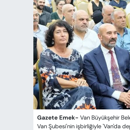
KADIN
SAĞLIK
SPOR
KÜLTÜR-SANAT
MAGAZİN
ÖZEL HABER
YAZAR KÖŞESİ
SİYASET
Gazete Emek-
Van Büyükşehir Bel
VAN VE DİYARBAKIR HABERLERİ
Van Şubesi'nin işbirliğiyle 'Van'da 