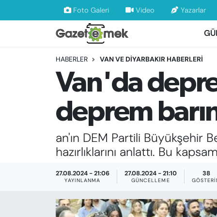
Foto Galeri
Video
Yazarlar
GÜ
DÜNYA
Nöbetçi Eczaneler
HABERLER
VAN VE DİYARBAKIR HABERLERİ
EKONOMİ
Hava Durumu
Van'da depre
EMEK HABERLERİ
İstanbul Namaz Vakitleri
deprem barın
YENİ MEDYADA EMEK GAZETECİLİĞİNİ
Trafik Durumu
GELİŞTİRMEK
an'ın DEM Partili Büyükşehir 
Süper Lig Puan Durumu ve Fikstür
FAYDALI BİLGİLER
hazırlıklarını anlattı. Bu kaps
Tüm Manşetler
GÜNDEM
27.08.2024 - 21:06
27.08.2024 - 21:10
38
YAYINLANMA
GÜNCELLEME
GÖSTER
Son Dakika Haberleri
EĞİTİM
Haber Arşivi