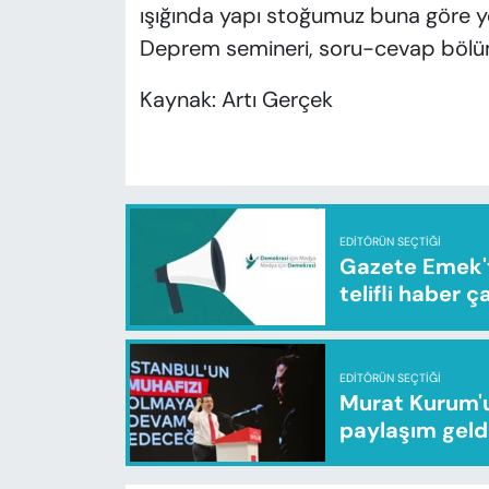
ışığında yapı stoğumuz buna göre ye
Deprem semineri, soru-cevap bölü
Kaynak: Artı Gerçek
EDITÖRÜN SEÇTIĞI
Gazete Emek'te
telifli haber ç
EDITÖRÜN SEÇTIĞI
Murat Kurum'u
paylaşım geld