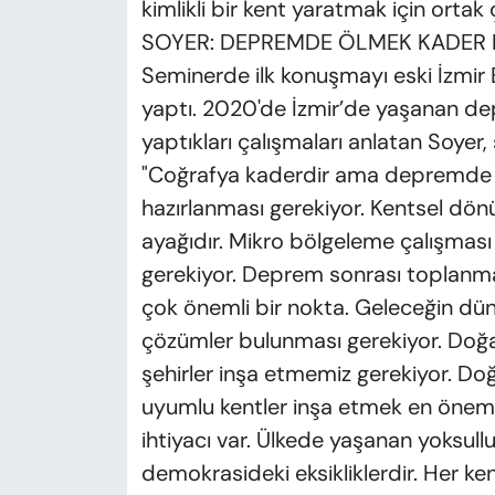
kimlikli bir kent yaratmak için ortak
SOYER: DEPREMDE ÖLMEK KADER 
Seminerde ilk konuşmayı eski İzmir
yaptı. 2020'de İzmir’de yaşanan de
yaptıkları çalışmaları anlatan Soyer,
"Coğrafya kaderdir ama depremde öl
hazırlanması gerekiyor. Kentsel dö
ayağıdır. Mikro bölgeleme çalışması 
gerekiyor. Deprem sonrası toplanma 
çok önemli bir nokta. Geleceğin dünya
çözümler bulunması gerekiyor. Doğa 
şehirler inşa etmemiz gerekiyor. Doğ
uyumlu kentler inşa etmek en öneml
ihtiyacı var. Ülkede yaşanan yoksull
demokrasideki eksikliklerdir. Her ke