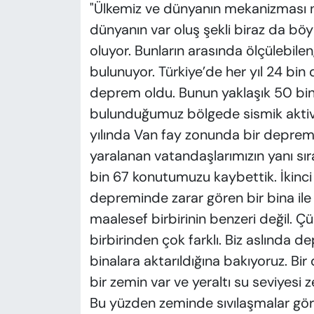
"Ülkemiz ve dünyanın mekanizması n
dünyanın var oluş şekli biraz da bö
oluyor. Bunların arasında ölçülebil
bulunuyor. Türkiye’de her yıl 24 bin
deprem oldu. Bunun yaklaşık 50 bin 
bulunduğumuz bölgede sismik aktivit
yılında Van fay zonunda bir deprem
yaralanan vatandaşlarımızın yanı sı
bin 67 konutumuzu kaybettik. İkinci
depreminde zarar gören bir bina il
maalesef birbirinin benzeri değil. Çü
birbirinden çok farklı. Biz aslında
binalara aktarıldığına bakıyoruz. Bi
bir zemin var ve yeraltı su seviyesi 
Bu yüzden zeminde sıvılaşmalar gör