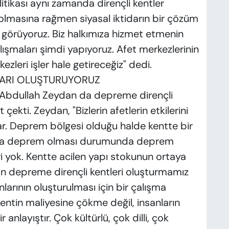
tikası aynı zamanda dirençli kentler
olmasına rağmen siyasal iktidarın bir çözüm
ı görüyoruz. Biz halkımıza hizmet etmenin
lışmaları şimdi yapıyoruz. Afet merkezlerinin
zleri işler hale getireceğiz" dedi.
LARI OLUŞTURUYORUZ
 Abdullah Zeydan da depreme dirençli
ekti. Zeydan, "Bizlerin afetlerin etkilerini
var. Deprem bölgesi olduğu halde kentte bir
’da deprem olması durumunda deprem
 yok. Kentte acilen yapı stokunun ortaya
an depreme dirençli kentleri oluşturmamız
arının oluşturulması için bir çalışma
entin maliyesine çökme değil, insanların
anlayıştır. Çok kültürlü, çok dilli, çok