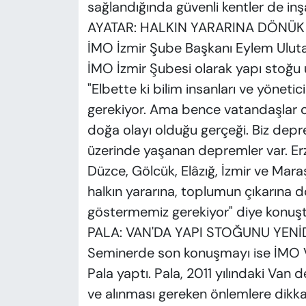
sağlandığında güvenli kentler de inşa
AYATAR: HALKIN YARARINA DÖNÜK
İMO İzmir Şube Başkanı Eylem Uluta
İMO İzmir Şubesi olarak yapı stoğu üz
"Elbette ki bilim insanları ve yöneti
gerekiyor. Ama bence vatandaşlar o
doğa olayı olduğu gerçeği. Biz depre
üzerinde yaşanan depremler var. Erzu
Düzce, Gölcük, Elâzığ, İzmir ve Mara
halkın yararına, toplumun çıkarına 
göstermemiz gerekiyor" diye konuşt
PALA: VAN'DA YAPI STOĞUNU YENİ
Seminerde son konuşmayı ise İMO 
Pala yaptı. Pala, 2011 yılındaki Van 
ve alınması gereken önlemlere dikka