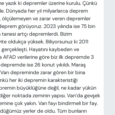
e yazık ki depremler üzerine kurulu. Çünkü
yle. Dünyada her yıl milyarlarca deprem
en, ölçülemeyen ve zarar veren depremler
 deprem görüyoruz. 2023 yılında ise 75 bin
tanesi artçı depremlerdi. Bizim
e oldukça yüksek. Biliyorsunuz ki 2011
 gerçekleşti. Hayatını kaybeden ve
ra AFAD verilerine göre biz ilk depremde 3
 depremde ise 26 konut yıkıldı. Maraş
e Van depreminde zarar gören bir bina
nkü her iki depremin karakteristiği
 depremin büyüklüğüne değil, ne kadar yükün
r diğer noktada zeminin yapısı. Van’da gevşek
zemine çok yakın. Van fayı bindirmeli bir fay.
düğümüz yerler de oldu. Tüm bunların