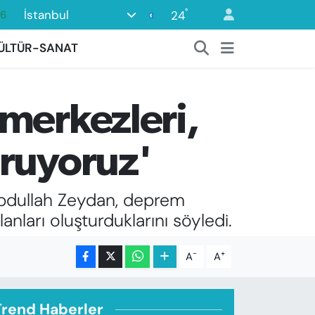
°
İstanbul
24
05
18
ÜLTÜR-SANAT
22
54
merkezleri,
11
66
uruyoruz'
 Abdullah Zeydan, deprem
nları oluşturduklarını söyledi.
-
+
A
A
Trend Haberler