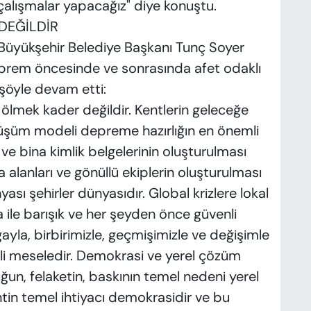
 çalışmalar yapacağız" diye konuştu.
DEĞİLDİR
 Büyükşehir Belediye Başkanı Tunç Soyer
prem öncesinde ve sonrasında afet odaklı
 şöyle devam etti:
mek kader değildir. Kentlerin geleceğe
nüşüm modeli depreme hazırlığın en önemli
ve bina kimlik belgelerinin oluşturulması
alanları ve gönüllü ekiplerin oluşturulması
sı şehirler dünyasıdır. Global krizlere lokal
ile barışık ve her şeyden önce güvenli
ayla, birbirimizle, geçmişimizle ve değişimle
i meseledir. Demokrasi ve yerel çözüm
uğun, felaketin, baskının temel nedeni yerel
ntin temel ihtiyacı demokrasidir ve bu