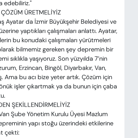
 edebiliriz."
 ÇÖZÜM ÜRETMELİYİZ
ş Ayatar da İzmir Büyükşehir Belediyesi ve
erine yaptıkları çalışmaları anlattı. Ayatar,
cilerin bu konudaki çalışmaları yürütmeleri
larak bilmemiz gereken şey depremin bir
mi sıklıkla yaşıyoruz. Son yüzyılda 7’nin
rum, Erzincan, Bingöl, Diyarbakır, Van,
ş. Ama bu acı bize yeter artık. Çözüm için
dönük işler çıkartmak ya da bunun için çaba
u.
DEN ŞEKİLLENDİRMELİYİZ
Van Şube Yönetim Kurulu Üyesi Mazlum
depreminin yapı stoğu üzerindeki etkilerine
t çekti: