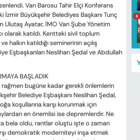
enlendi. Van Barosu Tahir Elçi Konferans
 İzmir Büyükşehir Belediyes Başkanı Tunç
6
em Ulutaş Ayatar, İMO Van Şube Yönetim
larak katıldı. Kentteki sivil toplum
ve halkın katıldığı seminerinin açılış
iye Eşbaşkanları Neslihan Şedal ve Abdullah
Y
RMAYA BAŞLADIK
 rağmen bugüne kadar gerekli önlemlerin
kşehir Belediye Eşbaşkanı Neslihan Şedal,
doğa koşullarına karşı korunmak için
aylardan en önemlisi ise depremlerdir. Ne
 bela oldu, rantlar oluştu işte o zaman
karşı demokratik moderniteyi inşa etmek