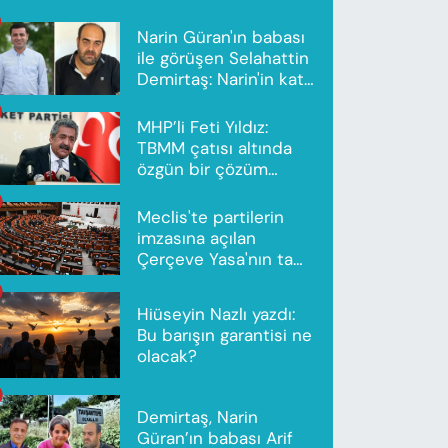
Narin Güran'ın babası
ile görüşen Selahattin
Demirtaş: Narin'in katili
Nevzat Bahtiyar'dır
MHP’li Feti Yıldız:
TBMM çatısı altında
özgün bir çözüm
modeli oluşturuldu
Meclis'te partilerin
imzasına açılan
Çerçeve Yasa'nın tam
metni yayımlandı
Hiüseyin Nazlı yazdı:
Bu barışın garantisi ne
olacak?
Demirtaş, Narin
Güran’ın babası Arif