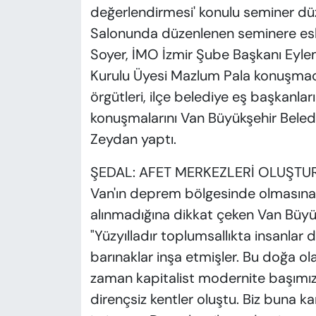
değerlendirmesi' konulu seminer düz
Salonunda düzenlenen seminere eski
Soyer, İMO İzmir Şube Başkanı Eyl
Kurulu Üyesi Mazlum Pala konuşmacı o
örgütleri, ilçe belediye eş başkanları 
konuşmalarını Van Büyükşehir Beled
Zeydan yaptı.
ŞEDAL: AFET MERKEZLERİ OLUŞTU
Van'ın deprem bölgesinde olmasına
alınmadığına dikkat çeken Van Büyü
"Yüzyılladır toplumsallıkta insanlar 
barınaklar inşa etmişler. Bu doğa ol
zaman kapitalist modernite başımıza
dirençsiz kentler oluştu. Biz buna 