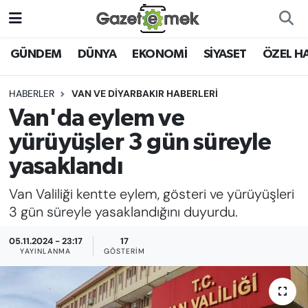
DÜNYA
Nöbetçi Eczaneler
GÜNDEM
DÜNYA
EKONOMİ
SİYASET
ÖZEL H
EKONOMİ
Hava Durumu
HABERLER
VAN VE DİYARBAKIR HABERLERİ
Van'da eylem ve
EMEK HABERLERİ
İstanbul Namaz Vakitleri
yürüyüşler 3 gün süreyle
YENİ MEDYADA EMEK
Trafik Durumu
yasaklandı
GAZETECİLİĞİNİ GELİŞTİRMEK
Van Valiliği kentte eylem, gösteri ve yürüyüşleri
Süper Lig Puan Durumu ve Fikstür
FAYDALI BİLGİLER
3 gün süreyle yasaklandığını duyurdu.
Tüm Manşetler
05.11.2024 - 23:17
17
GÜNDEM
YAYINLANMA
GÖSTERIM
Son Dakika Haberleri
EĞİTİM
Haber Arşivi