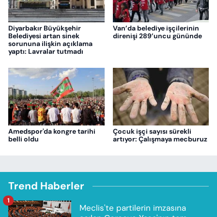
Diyarbakır Büyükşehir
Van’da belediye işçilerinin
Belediyesi artan sinek
direnişi 289’uncu gününde
sorununa ilişkin açıklama
yaptı: Lavralar tutmadı
Amedspor'da kongre tarihi
Çocuk işçi sayısı sürekli
belli oldu
artıyor: Çalışmaya mecburuz
Trend Haberler
1
Meclis'te partilerin imzasına