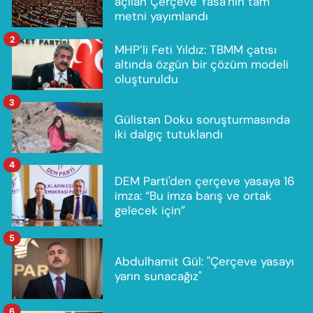
açılan Çerçeve Yasa'nın tam
metni yayımlandı
2
MHP’li Feti Yıldız: TBMM çatısı
altında özgün bir çözüm modeli
oluşturuldu
3
Gülistan Doku soruşturmasında
iki dalgıç tutuklandı
4
DEM Parti'den çerçeve yasaya 16
imza: “Bu imza barış ve ortak
gelecek için”
5
Abdulhamit Gül: "Çerçeve yasayı
yarın sunacağız"
6