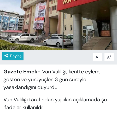
KADIN
SAĞLIK
SPOR
KÜLTÜR-SANAT
MAGAZİN
Paylaş
-
+
A
A
ÖZEL HABER
Gazete Emek-
Van Valiliği, kentte eylem,
gösteri ve yürüyüşleri 3 gün süreyle
YAZAR KÖŞESİ
yasaklandığını duyurdu.
SİYASET
Van Valiliği tarafından yapılan açıklamada şu
ifadeler kullanıldı:
VAN VE DİYARBAKIR HABERLERİ