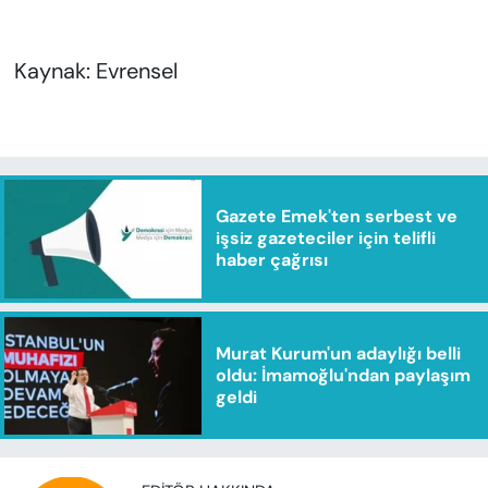
Kaynak: Evrensel
Gazete Emek'ten serbest ve
işsiz gazeteciler için telifli
haber çağrısı
Murat Kurum'un adaylığı belli
oldu: İmamoğlu'ndan paylaşım
geldi