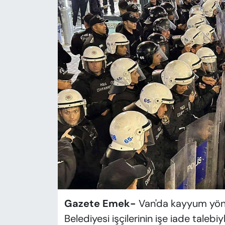
KADIN
SAĞLIK
SPOR
KÜLTÜR-SANAT
MAGAZİN
ÖZEL HABER
YAZAR KÖŞESİ
SİYASET
Gazete Emek-
Van'da kayyum yöne
VAN VE DİYARBAKIR HABERLERİ
Belediyesi işçilerinin işe iade talebiy