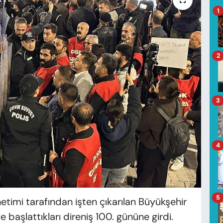
1
2
3
4
5
timi tarafından işten çıkarılan Büyükşehir
le başlattıkları direniş 100. gününe girdi.