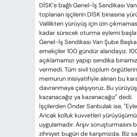
DİSK’e bağlı Genel-İş Sendikası Va
toplanan işçilerin DİSK binasına yür
Valilikten yürüyüş için izin çıkmama
kadar sürecek oturma eylemi başlat
Genel-İş Sendikası Van Şube Başkan
emekçiler 100 gündür alandayız. 10
açıklamamızı yapıp sendika binamı
vermedi. Tüm sivil toplum örgütlerini 
memurun inisiyatifiyle alınan bu ka
davranmaya çalışıyoruz. Bu yürüyüşü
kazanacağız ya kazanacağız" dedi.
İşçilerden Önder Sarıbulak ise, "Eyle
Ancak kolluk kuvvetleri yürüyüşümüzü
uygulamadır. Arşiv soruşturmasını 
zihniyet bugün de karşımızda. Biz sa