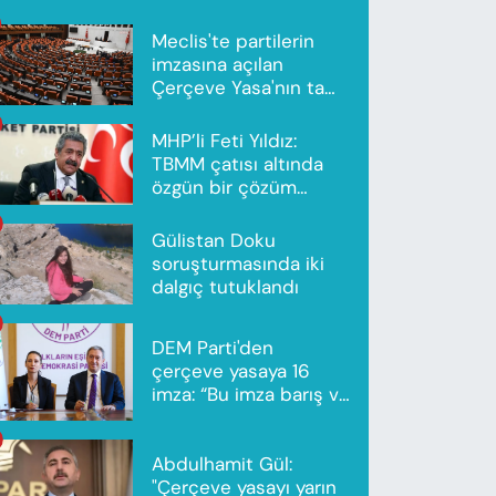
Meclis'te partilerin
imzasına açılan
Çerçeve Yasa'nın tam
metni yayımlandı
MHP’li Feti Yıldız:
TBMM çatısı altında
özgün bir çözüm
modeli oluşturuldu
Gülistan Doku
soruşturmasında iki
dalgıç tutuklandı
DEM Parti'den
çerçeve yasaya 16
imza: “Bu imza barış ve
ortak gelecek için”
Abdulhamit Gül:
"Çerçeve yasayı yarın