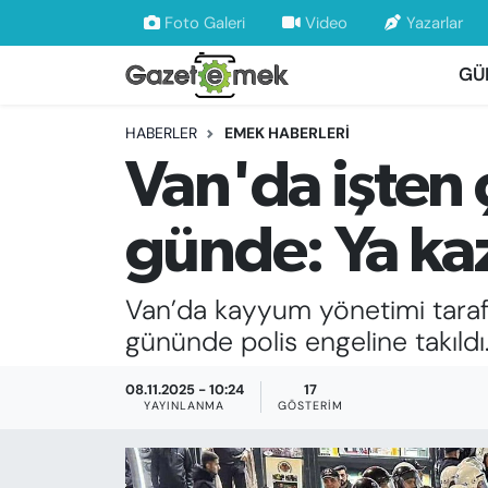
Foto Galeri
Video
Yazarlar
GÜ
DÜNYA
Nöbetçi Eczaneler
HABERLER
EMEK HABERLERİ
EKONOMİ
Hava Durumu
Van'da işten ç
EMEK HABERLERİ
İstanbul Namaz Vakitleri
günde: Ya ka
YENİ MEDYADA EMEK GAZETECİLİĞİNİ
Trafik Durumu
GELİŞTİRMEK
Van’da kayyum yönetimi tarafın
Süper Lig Puan Durumu ve Fikstür
FAYDALI BİLGİLER
gününde polis engeline takıldı
Tüm Manşetler
GÜNDEM
08.11.2025 - 10:24
17
YAYINLANMA
GÖSTERIM
Son Dakika Haberleri
EĞİTİM
Haber Arşivi