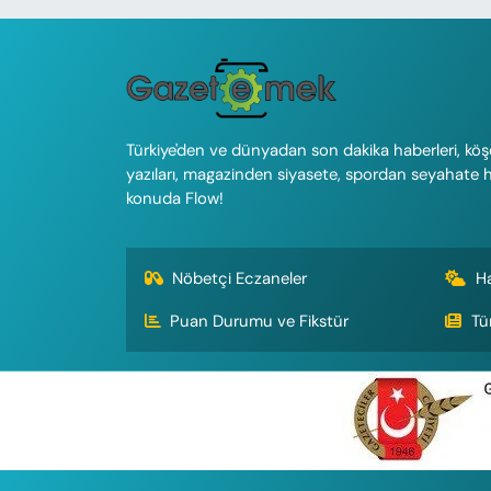
Türkiye'den ve dünyadan son dakika haberleri, köş
yazıları, magazinden siyasete, spordan seyahate 
konuda Flow!
Nöbetçi Eczaneler
H
Puan Durumu ve Fikstür
Tü