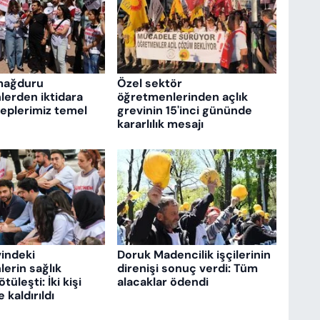
mağduru
Özel sektör
erden iktidara
öğretmenlerinden açlık
aleplerimiz temel
grevinin 15'inci gününde
kararlılık mesajı
vindeki
Doruk Madencilik işçilerinin
erin sağlık
direnişi sonuç verdi: Tüm
üleşti: İki kişi
alacaklar ödendi
kaldırıldı