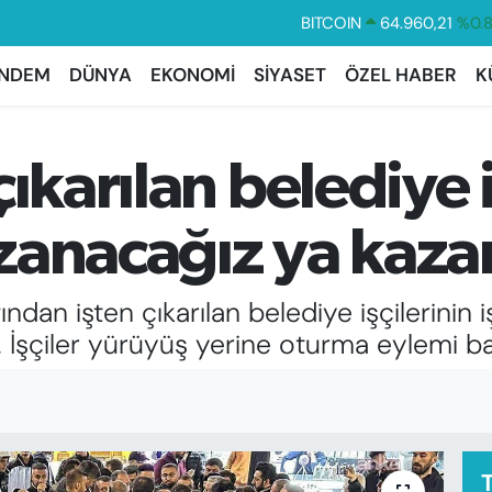
BITCOIN
64.960,21
%0.
DOLAR
47,7436
%0.
NDEM
DÜNYA
EKONOMİ
SİYASET
ÖZEL HABER
K
EURO
55,2510
%0.
STERLİN
64,4811
%0.
GRAM ALTIN
6648.99
%2.
ıkarılan belediye i
BİST100
13.779
%-
zanacağız ya kaza
dan işten çıkarılan belediye işçilerinin
. İşçiler yürüyüş yerine oturma eylemi baş