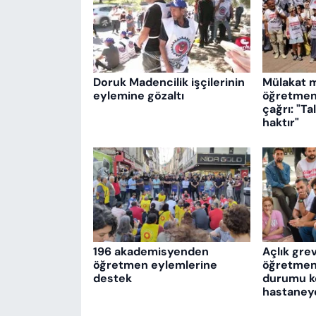
Doruk Madencilik işçilerinin
Mülakat 
eylemine gözaltı
öğretmenl
çağrı: "T
haktır"
196 akademisyenden
Açlık gre
öğretmen eylemlerine
öğretmenl
destek
durumu köt
hastaneye 