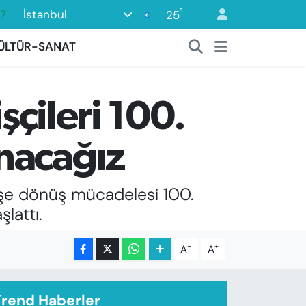
87
°
İstanbul
25
18
ÜLTÜR-SANAT
32
38
59
şçileri 100.
14
nacağız
 işe dönüş mücadelesi 100.
lattı.
-
+
A
A
Trend Haberler