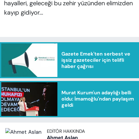
hayalleri, geleceği bu zehir yüzünden elimizden
kayıp gidiyor...
Gazete Emek'ten serbest ve
işsiz gazeteciler için telifli
haber çağrısı
Murat Kurum'un adaylığı belli
oldu: İmamoğlu'ndan paylaşım
geldi
EDITÖR HAKKINDA
Ahmet Aslan