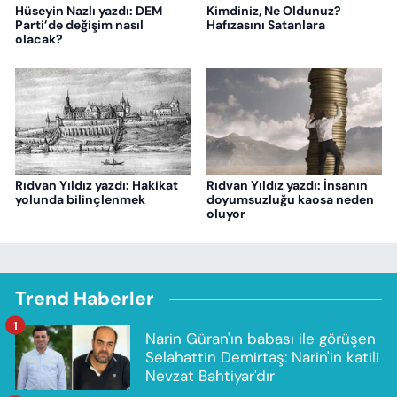
Hüseyin Nazlı yazdı: DEM
Kimdiniz, Ne Oldunuz?
Parti’de değişim nasıl
Hafızasını Satanlara
olacak?
Rıdvan Yıldız yazdı: Hakikat
Rıdvan Yıldız yazdı: İnsanın
yolunda bilinçlenmek
doyumsuzluğu kaosa neden
oluyor
Trend Haberler
1
Narin Güran'ın babası ile görüşen
Selahattin Demirtaş: Narin'in katili
Nevzat Bahtiyar'dır