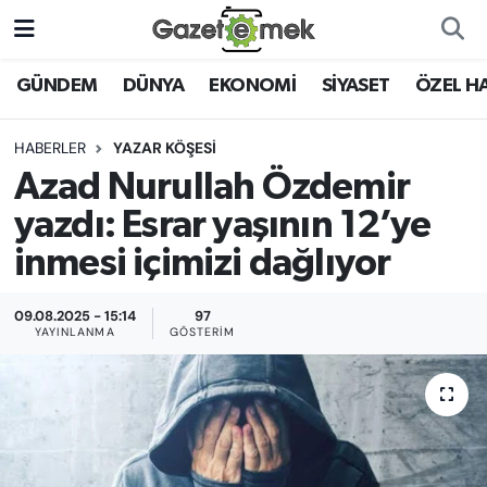
DÜNYA
Nöbetçi Eczaneler
GÜNDEM
DÜNYA
EKONOMİ
SİYASET
ÖZEL H
EKONOMİ
Hava Durumu
HABERLER
YAZAR KÖŞESİ
Azad Nurullah Özdemir
EMEK HABERLERİ
İstanbul Namaz Vakitleri
yazdı: Esrar yaşının 12’ye
YENİ MEDYADA EMEK
Trafik Durumu
inmesi içimizi dağlıyor
GAZETECİLİĞİNİ GELİŞTİRMEK
Süper Lig Puan Durumu ve Fikstür
09.08.2025 - 15:14
97
FAYDALI BİLGİLER
YAYINLANMA
GÖSTERIM
Tüm Manşetler
GÜNDEM
Son Dakika Haberleri
EĞİTİM
Haber Arşivi