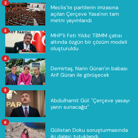
2
Meclis'te partilerin imzasına
açılan Çerçeve Yasa'nın tam
metni yayımlandı
3
MHP’li Feti Yıldız: TBMM çatısı
altında özgün bir çözüm modeli
oluşturuldu
4
Demirtaş, Narin Güran’ın babası
Arif Güran ile görüşecek
5
Abdulhamit Gül: "Çerçeve yasayı
yarın sunacağız"
6
Gülistan Doku soruşturmasında
iki dalgıç tutuklandı