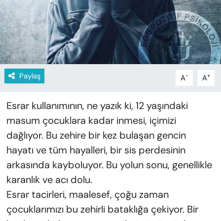
KADIN
SAĞLIK
SPOR
Paylaş
-
+
A
A
KÜLTÜR-SANAT
Esrar kullanımının, ne yazık ki, 12 yaşındaki
MAGAZİN
masum çocuklara kadar inmesi, içimizi
ÖZEL HABER
dağlıyor. Bu zehire bir kez bulaşan gencin
hayatı ve tüm hayalleri, bir sis perdesinin
YAZAR KÖŞESİ
arkasında kayboluyor. Bu yolun sonu, genellikle
karanlık ve acı dolu.
SİYASET
Esrar tacirleri, maalesef, çoğu zaman
VAN VE DİYARBAKIR HABERLERİ
çocuklarımızı bu zehirli bataklığa çekiyor. Bir