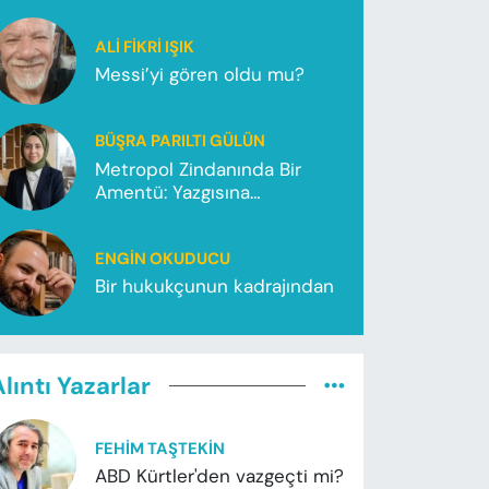
ALI FIKRI IŞIK
Messi’yi gören oldu mu?
BÜŞRA PARILTI GÜLÜN
Metropol Zindanında Bir
Amentü: Yazgısına
Koşamayanlar
ENGIN OKUDUCU
Bir hukukçunun kadrajından
lıntı Yazarlar
FEHIM TAŞTEKIN
ABD Kürtler'den vazgeçti mi?