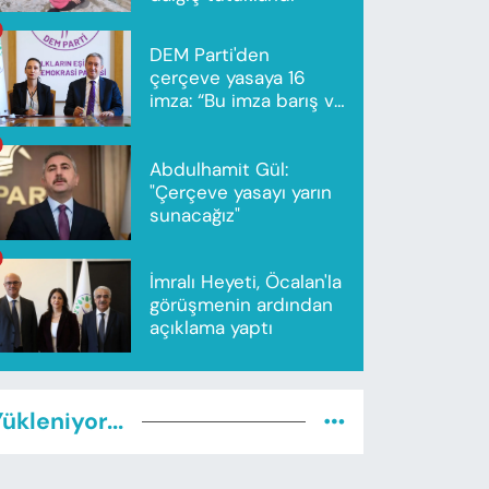
DEM Parti'den
çerçeve yasaya 16
imza: “Bu imza barış ve
ortak gelecek için”
Abdulhamit Gül:
"Çerçeve yasayı yarın
sunacağız"
İmralı Heyeti, Öcalan'la
görüşmenin ardından
açıklama yaptı
ükleniyor...