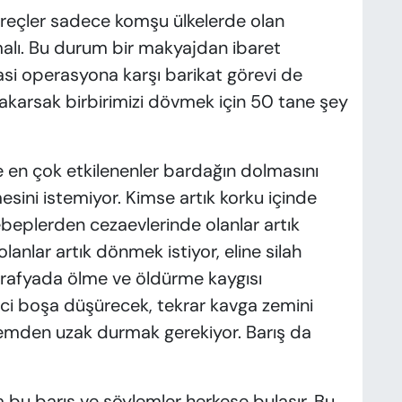
üreçler sadece komşu ülkelerde olan
malı. Bu durum bir makyajdan ibaret
asi operasyona karşı barikat görevi de
akarsak birbirimizi dövmek için 50 tane şey
 en çok etkilenenler bardağın dolmasını
sini istemiyor. Kimse artık korku içinde
ebeplerden cezaevlerinde olanlar artık
anlar artık dönmek istiyor, eline silah
ğrafyada ölme ve öldürme kaygısı
i boşa düşürecek, tekrar kavga zemini
lemden uzak durmak gerekiyor. Barış da
 bu barış ve söylemler herkese bulaşır. Bu