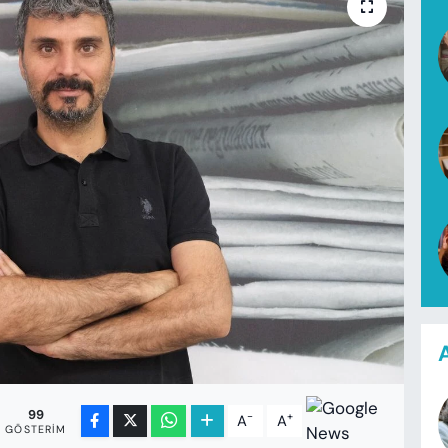
A
99
-
+
A
A
GÖSTERIM