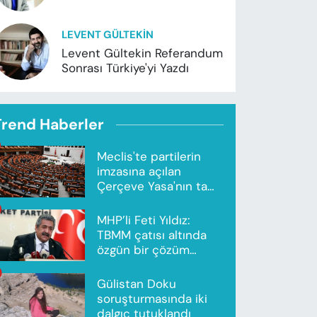
LEVENT GÜLTEKIN
Levent Gültekin Referandum
Sonrası Türkiye'yi Yazdı
Trend Haberler
Meclis'te partilerin
imzasına açılan
Çerçeve Yasa'nın tam
metni yayımlandı
MHP’li Feti Yıldız:
TBMM çatısı altında
özgün bir çözüm
modeli oluşturuldu
Gülistan Doku
soruşturmasında iki
dalgıç tutuklandı