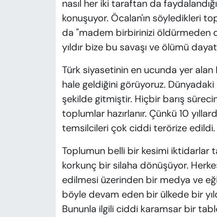
nasıl her iki taraftan da faydalandığ
konuşuyor. Öcalan'ın söyledikleri t
da "madem birbirinizi öldürmeden 
yıldır bize bu savaşı ve ölümü dayatt
Türk siyasetinin en ucunda yer alan D
hale geldiğini görüyoruz. Dünyada
şekilde gitmiştir. Hiçbir barış sürec
toplumlar hazırlanır. Çünkü 10 yıllard
temsilcileri çok ciddi terörize edildi.
Toplumun belli bir kesimi iktidarlar t
korkunç bir silaha dönüşüyor. Herkes
edilmesi üzerinden bir medya ve eği
böyle devam eden bir ülkede bir yıl
Bununla ilgili ciddi karamsar bir ta