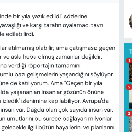
de bir yıla yazık edildi" sözlerine
avaşlığı ve karşı tarafın oyalamacı tavrı
 edilebilirdi.
lar atılmamış olabilir; ama çatışmasız geçen
r ve asla heba olmuş zamanlar değildir.
1
a verdiği röportajın tamamını
mlu bazı gelişmelerin yaşandığını söylüyor.
müne de katılıyorum. Ama "Geçen bir yıla
2
yılda yaşananları insanlar gözünün önüne
 izledik' izlenimine kapılabiliyor. Avrupa'da
 insan var. Dağda olan çok sayıda insan var.
3
tün umutlarını bu sürece bağlayan milyonlar
gelecekle ilgili bütün hayallerini ve planlarını