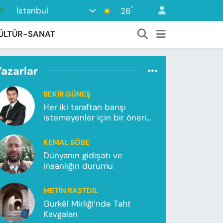
°
İstanbul
26
18
2
ÜLTÜR-SANAT
8
3
Yazarlar
4
BEKIR GÜNEŞ
11
Her iki taraftan barışı
istemeyenler için bir önerim
var!
KEMAL SÖBE
Dünyanın gidişatı ve
insanlığın durumu
METIN RASTDIL
Gurkêl Mirliği’nde Taht
Kavgaları