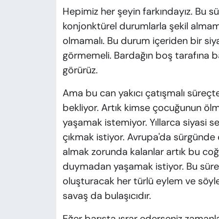
Hepimiz her şeyin farkındayız. Bu s
konjonktürel durumlarla şekil alma
olmamalı. Bu durum içeriden bir siy
görmemeli. Bardağın boş tarafına b
görürüz.
Ama bu can yakıcı çatışmalı süreçte
bekliyor. Artık kimse çocuğunun ölme
yaşamak istemiyor. Yıllarca siyasi s
çıkmak istiyor. Avrupa'da sürgünde ol
almak zorunda kalanlar artık bu co
duymadan yaşamak istiyor. Bu sürec
oluşturacak her türlü eylem ve söy
savaş da bulaşıcıdır.
Eğer barışta ısrar ederseniz zamanla