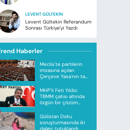
LEVENT GÜLTEKIN
Levent Gültekin Referandum
Sonrası Türkiye'yi Yazdı
Trend Haberler
Meclis'te partilerin
imzasına açılan
Çerçeve Yasa'nın tam
metni yayımlandı
MHP’li Feti Yıldız:
TBMM çatısı altında
özgün bir çözüm
modeli oluşturuldu
Gülistan Doku
soruşturmasında iki
dalgıç tutuklandı