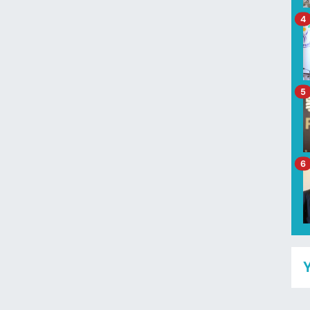
4
5
6
Y