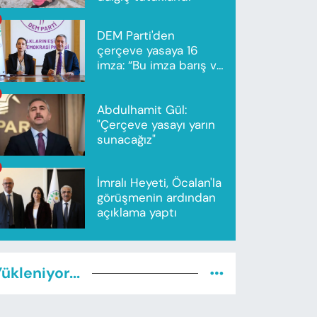
DEM Parti'den
çerçeve yasaya 16
imza: “Bu imza barış ve
ortak gelecek için”
Abdulhamit Gül:
"Çerçeve yasayı yarın
sunacağız"
İmralı Heyeti, Öcalan'la
görüşmenin ardından
açıklama yaptı
ükleniyor...