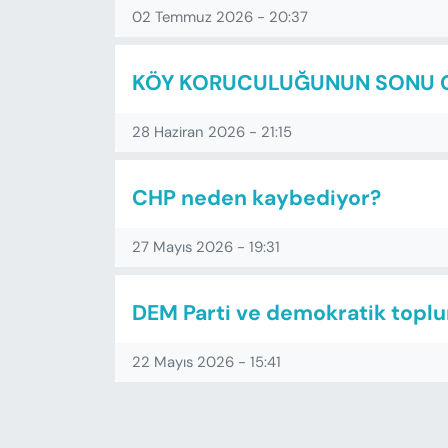
KADIN
02 Temmuz 2026 - 20:37
SAĞLIK
KÖY KORUCULUĞUNUN SONU GE
SPOR
28 Haziran 2026 - 21:15
KÜLTÜR-SANAT
CHP neden kaybediyor?
MAGAZİN
27 Mayıs 2026 - 19:31
ÖZEL HABER
DEM Parti ve demokratik topl
YAZAR KÖŞESİ
22 Mayıs 2026 - 15:41
SİYASET
VAN VE DİYARBAKIR HABERLERİ