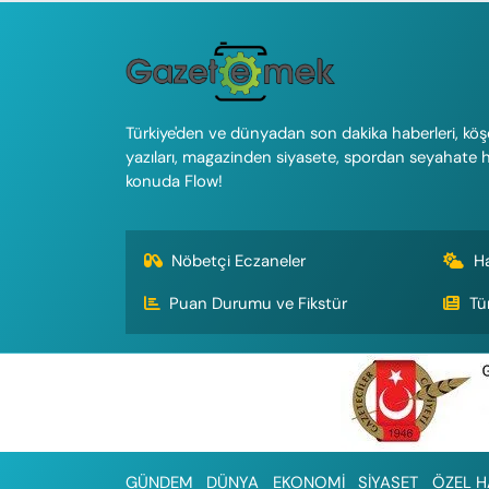
Türkiye'den ve dünyadan son dakika haberleri, köş
yazıları, magazinden siyasete, spordan seyahate 
konuda Flow!
Nöbetçi Eczaneler
H
Puan Durumu ve Fikstür
Tü
GÜNDEM
DÜNYA
EKONOMİ
SİYASET
ÖZEL H