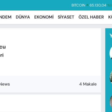
BITCOIN
65.130,04
%1
DOLAR
47,7436
%0.
NDEM
DÜNYA
EKONOMİ
SİYASET
ÖZEL HABER
K
EURO
55,2510
%0.
STERLİN
64,4811
%0.
GRAM ALTIN
6648.99
%2.
cu
BİST100
13.773
%-
ri
4 Makale