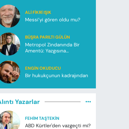
ALI FIKRI IŞIK
Messi’yi gören oldu mu?
BÜŞRA PARILTI GÜLÜN
Metropol Zindanında Bir
Amentü: Yazgısına
Koşamayanlar
ENGIN OKUDUCU
Bir hukukçunun kadrajından
lıntı Yazarlar
FEHIM TAŞTEKIN
ABD Kürtler'den vazgeçti mi?