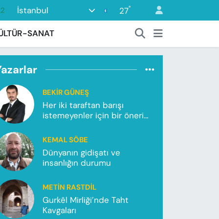
°
İstanbul
27
.2
18
ÜLTÜR-SANAT
32
38
Yazarlar
59
BEKIR GÜNEŞ
19
Her iki taraftan barışı
istemeyenler için bir önerim
var!
KEMAL SÖBE
Dünyanın gidişatı ve
insanlığın durumu
METIN RASTDIL
Gurkêl Mirliği’nde Taht
Kavgaları