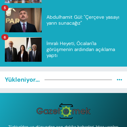
5
Abdulhamit Gül: "Çerçeve yasayı
yarın sunacağız"
6
İmralı Heyeti, Öcalan'la
görüşmenin ardından açıklama
yaptı
Yükleniyor...
Türkiye'den ve dünyadan son dakika haberleri, köşe yazıları,