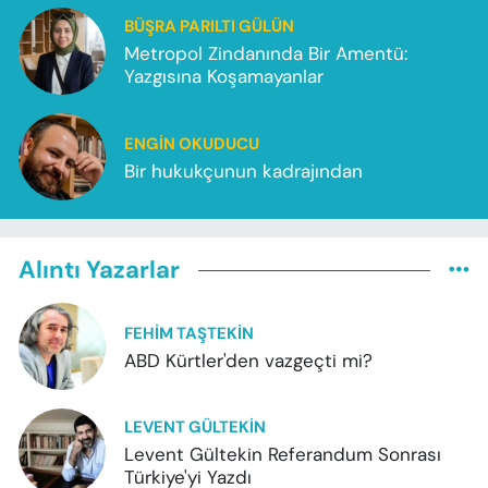
BÜŞRA PARILTI GÜLÜN
Metropol Zindanında Bir Amentü:
Yazgısına Koşamayanlar
ENGIN OKUDUCU
Bir hukukçunun kadrajından
Alıntı Yazarlar
FEHIM TAŞTEKIN
ABD Kürtler'den vazgeçti mi?
LEVENT GÜLTEKIN
Levent Gültekin Referandum Sonrası
Türkiye'yi Yazdı