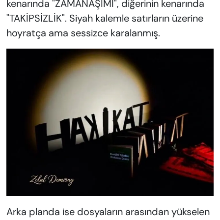
kenarında "ZAMANAŞIMI", diğerinin kenarında
KADIN
"TAKİPSİZLİK". Siyah kalemle satırların üzerine
SAĞLIK
hoyratça ama sessizce karalanmış.
SPOR
KÜLTÜR-SANAT
MAGAZİN
ÖZEL HABER
YAZAR KÖŞESİ
SİYASET
VAN VE DİYARBAKIR HABERLERİ
Arka planda ise dosyaların arasından yükselen