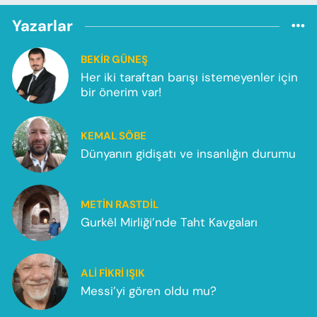
Yazarlar
BEKIR GÜNEŞ
Her iki taraftan barışı istemeyenler için
bir önerim var!
KEMAL SÖBE
Dünyanın gidişatı ve insanlığın durumu
METIN RASTDIL
Gurkêl Mirliği’nde Taht Kavgaları
ALI FIKRI IŞIK
Messi’yi gören oldu mu?