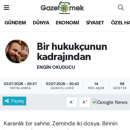
DÜNYA
Nöbetçi Eczaneler
GÜNDEM
DÜNYA
EKONOMİ
SİYASET
ÖZEL H
EKONOMİ
Hava Durumu
Bir hukukçunun
EMEK HABERLERİ
İstanbul Namaz Vakitleri
kadrajından
YENİ MEDYADA EMEK
Trafik Durumu
ENGIN OKUDUCU
GAZETECİLİĞİNİ GELİŞTİRMEK
Süper Lig Puan Durumu ve Fikstür
02.07.2026 - 20:37
02.07.2026 - 20:42
14
98
FAYDALI BİLGİLER
YAYINLANMA
GÜNCELLEME
PAYLAŞIM
GÖSTERI
Tüm Manşetler
Paylaş
-
+
A
A
GÜNDEM
Son Dakika Haberleri
EĞİTİM
Karanlık bir sahne. Zeminde iki dosya. Birinin
Haber Arşivi