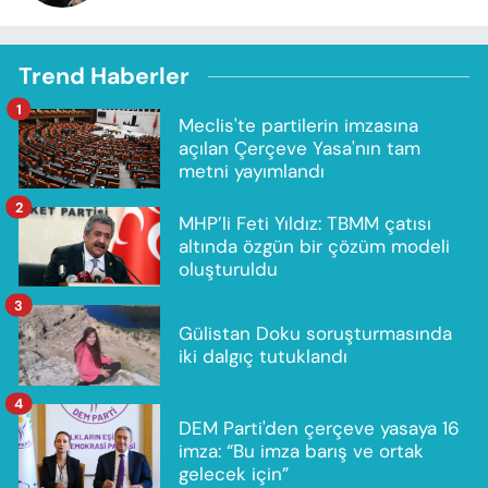
Trend Haberler
1
Meclis'te partilerin imzasına
açılan Çerçeve Yasa'nın tam
metni yayımlandı
2
MHP’li Feti Yıldız: TBMM çatısı
altında özgün bir çözüm modeli
oluşturuldu
3
Gülistan Doku soruşturmasında
iki dalgıç tutuklandı
4
DEM Parti'den çerçeve yasaya 16
imza: “Bu imza barış ve ortak
gelecek için”