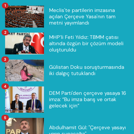
1
Meclis'te partilerin imzasına
açılan Çerçeve Yasa'nın tam
metni yayımlandı
2
MHP’li Feti Yıldız: TBMM çatısı
altında özgün bir çözüm modeli
oluşturuldu
3
Gülistan Doku soruşturmasında
iki dalgıç tutuklandı
4
DEM Parti'den çerçeve yasaya 16
imza: “Bu imza barış ve ortak
gelecek için”
5
Abdulhamit Gül: "Çerçeve yasayı
yarın sunacağız"