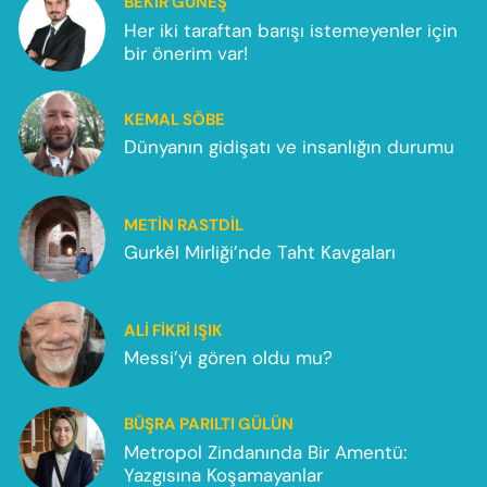
BEKIR GÜNEŞ
Her iki taraftan barışı istemeyenler için
bir önerim var!
KEMAL SÖBE
Dünyanın gidişatı ve insanlığın durumu
METIN RASTDIL
Gurkêl Mirliği’nde Taht Kavgaları
ALI FIKRI IŞIK
Messi’yi gören oldu mu?
BÜŞRA PARILTI GÜLÜN
Metropol Zindanında Bir Amentü:
Yazgısına Koşamayanlar