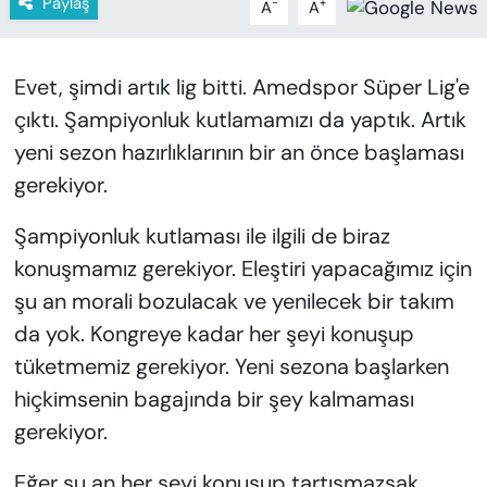
Paylaş
-
+
A
A
KADIN
SAĞLIK
Evet, şimdi artık lig bitti. Amedspor Süper Lig'e
çıktı. Şampiyonluk kutlamamızı da yaptık. Artık
SPOR
yeni sezon hazırlıklarının bir an önce başlaması
KÜLTÜR-SANAT
gerekiyor.
MAGAZİN
Şampiyonluk kutlaması ile ilgili de biraz
konuşmamız gerekiyor. Eleştiri yapacağımız için
ÖZEL HABER
şu an morali bozulacak ve yenilecek bir takım
da yok. Kongreye kadar her şeyi konuşup
YAZAR KÖŞESİ
tüketmemiz gerekiyor. Yeni sezona başlarken
hiçkimsenin bagajında bir şey kalmaması
SİYASET
gerekiyor.
VAN VE DİYARBAKIR HABERLERİ
Eğer şu an her şeyi konuşup tartışmazsak