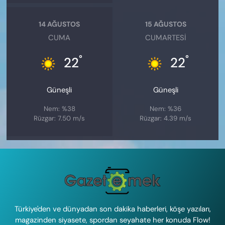
14 AĞUSTOS
15 AĞUSTOS
CUMA
CUMARTESI
°
°
22
22
Güneşli
Güneşli
Nem: %38
Nem: %36
Rüzgar: 7.50 m/s
Rüzgar: 4.39 m/s
Türkiye'den ve dünyadan son dakika haberleri, köşe yazıları,
magazinden siyasete, spordan seyahate her konuda Flow!