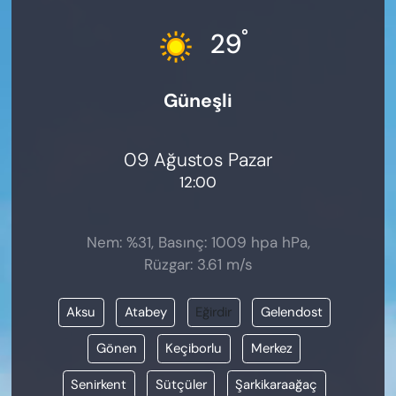
KADIN
°
29
SAĞLIK
Güneşli
SPOR
KÜLTÜR-SANAT
09 Ağustos Pazar
12:00
MAGAZİN
ÖZEL HABER
Nem: %31, Basınç: 1009 hpa hPa,
Rüzgar: 3.61 m/s
YAZAR KÖŞESİ
Aksu
Atabey
Eğirdir
Gelendost
SİYASET
Gönen
Keçiborlu
Merkez
VAN VE DİYARBAKIR HABERLERİ
Senirkent
Sütçüler
Şarkikaraağaç