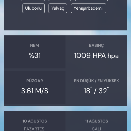
Uluborlu
Yalvaç
Yenişarbademli
NEM
BASINÇ
%31
1009 HPA
hpa
RÜZGAR
EN DÜŞÜK / EN YÜKSEK
°
°
3.61 M/S
18
/ 32
10 AĞUSTOS
11 AĞUSTOS
PAZARTESI
SALI