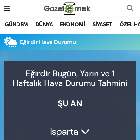
DÜNYA
Nöbetçi Eczaneler
GÜNDEM
DÜNYA
EKONOMİ
SİYASET
ÖZEL H
EKONOMİ
Hava Durumu
Eğirdir Hava Durumu
EMEK HABERLERİ
İstanbul Namaz Vakitleri
YENİ MEDYADA EMEK
Trafik Durumu
Eğirdir Bugün, Yarın ve 1
GAZETECİLİĞİNİ GELİŞTİRMEK
Haftalık Hava Durumu Tahmini
Süper Lig Puan Durumu ve Fikstür
FAYDALI BİLGİLER
ŞU AN
Tüm Manşetler
GÜNDEM
Son Dakika Haberleri
EĞİTİM
Isparta
Haber Arşivi