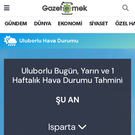
DÜNYA
Nöbetçi Eczaneler
GÜNDEM
DÜNYA
EKONOMİ
SİYASET
ÖZEL H
EKONOMİ
Hava Durumu
Uluborlu Hava Durumu
EMEK HABERLERİ
İstanbul Namaz Vakitleri
YENİ MEDYADA EMEK
Trafik Durumu
Uluborlu Bugün, Yarın ve 1
GAZETECİLİĞİNİ GELİŞTİRMEK
Haftalık Hava Durumu Tahmini
Süper Lig Puan Durumu ve Fikstür
FAYDALI BİLGİLER
ŞU AN
Tüm Manşetler
GÜNDEM
Son Dakika Haberleri
EĞİTİM
Isparta
Haber Arşivi