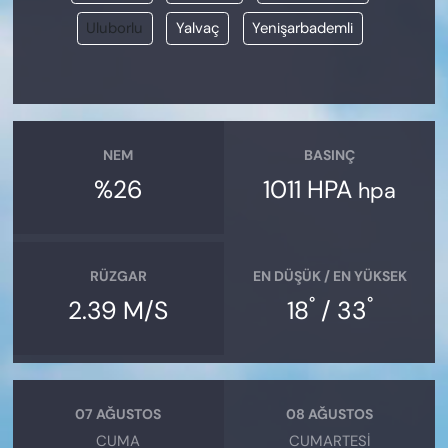
Uluborlu
Yalvaç
Yenişarbademli
NEM
BASINÇ
%26
1011 HPA
hpa
RÜZGAR
EN DÜŞÜK / EN YÜKSEK
°
°
2.39 M/S
18
/ 33
07 AĞUSTOS
08 AĞUSTOS
CUMA
CUMARTESI