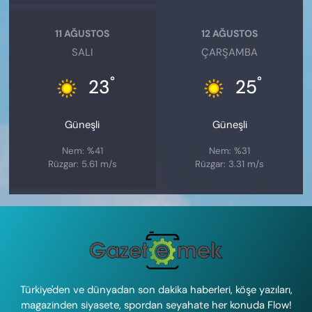
11 AĞUSTOS
12 AĞUSTOS
SALI
ÇARŞAMBA
°
°
23
25
Güneşli
Güneşli
Nem: %41
Nem: %31
Rüzgar: 5.61 m/s
Rüzgar: 3.31 m/s
Türkiye'den ve dünyadan son dakika haberleri, köşe yazıları,
magazinden siyasete, spordan seyahate her konuda Flow!