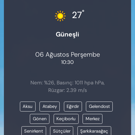
KADIN
°
27
SAĞLIK
Güneşli
SPOR
KÜLTÜR-SANAT
06 Ağustos Perşembe
10:30
MAGAZİN
ÖZEL HABER
Nem: %26, Basınç: 1011 hpa hPa,
Rüzgar: 2.39 m/s
YAZAR KÖŞESİ
Aksu
Atabey
Eğirdir
Gelendost
SİYASET
Gönen
Keçiborlu
Merkez
VAN VE DİYARBAKIR HABERLERİ
Senirkent
Sütçüler
Şarkikaraağaç