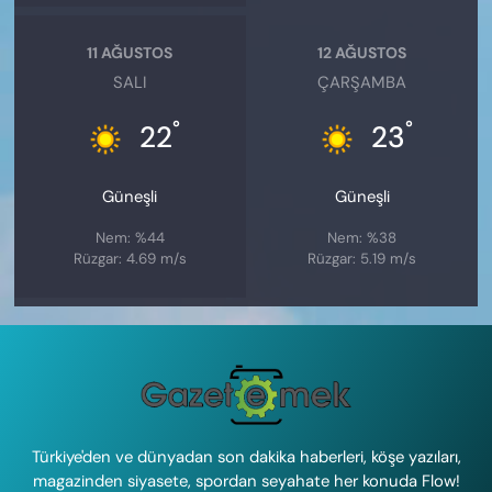
11 AĞUSTOS
12 AĞUSTOS
SALI
ÇARŞAMBA
°
°
22
23
Güneşli
Güneşli
Nem: %44
Nem: %38
Rüzgar: 4.69 m/s
Rüzgar: 5.19 m/s
Türkiye'den ve dünyadan son dakika haberleri, köşe yazıları,
magazinden siyasete, spordan seyahate her konuda Flow!