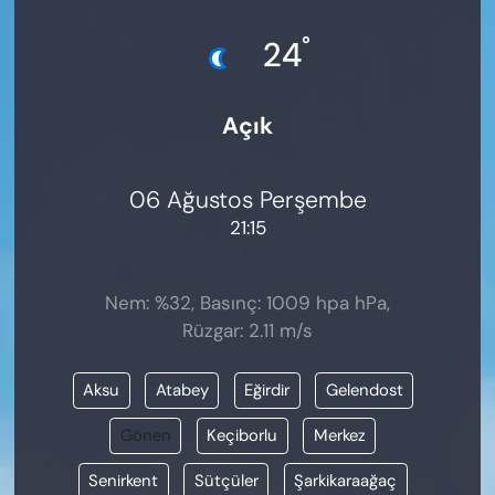
KADIN
°
24
SAĞLIK
Açık
SPOR
KÜLTÜR-SANAT
06 Ağustos Perşembe
21:15
MAGAZİN
ÖZEL HABER
Nem: %32, Basınç: 1009 hpa hPa,
Rüzgar: 2.11 m/s
YAZAR KÖŞESİ
Aksu
Atabey
Eğirdir
Gelendost
SİYASET
Gönen
Keçiborlu
Merkez
VAN VE DİYARBAKIR HABERLERİ
Senirkent
Sütçüler
Şarkikaraağaç