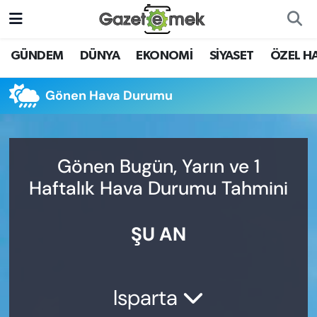
DÜNYA
Nöbetçi Eczaneler
GÜNDEM
DÜNYA
EKONOMİ
SİYASET
ÖZEL H
EKONOMİ
Hava Durumu
Gönen Hava Durumu
EMEK HABERLERİ
İstanbul Namaz Vakitleri
YENİ MEDYADA EMEK
Trafik Durumu
Gönen Bugün, Yarın ve 1
GAZETECİLİĞİNİ GELİŞTİRMEK
Haftalık Hava Durumu Tahmini
Süper Lig Puan Durumu ve Fikstür
FAYDALI BİLGİLER
ŞU AN
Tüm Manşetler
GÜNDEM
Son Dakika Haberleri
EĞİTİM
Isparta
Haber Arşivi