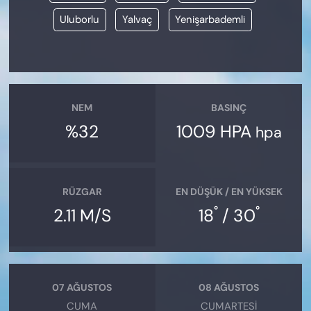
Uluborlu
Yalvaç
Yenişarbademli
NEM
BASINÇ
%32
1009 HPA
hpa
RÜZGAR
EN DÜŞÜK / EN YÜKSEK
°
°
2.11 M/S
18
/ 30
07 AĞUSTOS
08 AĞUSTOS
CUMA
CUMARTESI