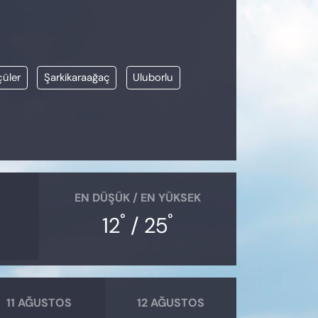
çüler
Şarkikaraağaç
Uluborlu
EN DÜŞÜK / EN YÜKSEK
°
°
12
/ 25
11 AĞUSTOS
12 AĞUSTOS