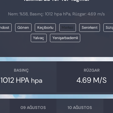
Nem: %58, Basınç: 1012 hpa hPa, Rüzgar: 4.69 m/s
ndost
Gönen
Keçiborlu
Merkez
Senirkent
Süt
Yalvaç
Yenişarbademli
BASINÇ
RÜZGAR
1012 HPA
4.69 M/S
hpa
09 AĞUSTOS
10 AĞUSTOS