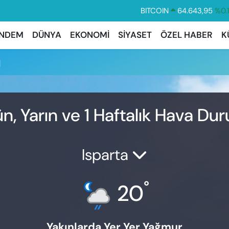
BITCOIN
64.643,95
%0.
DOLAR
47,6006
%0.
NDEM
DÜNYA
EKONOMİ
SİYASET
ÖZEL HABER
K
EURO
55,0250
%0.
u
STERLİN
64,2398
%0
GRAM ALTIN
6513.94
%0.
BİST100
13.799
%7
n, Yarın ve 1 Haftalık Hava D
Isparta
°
20
Yakınlarda Yer Yer Yağmur