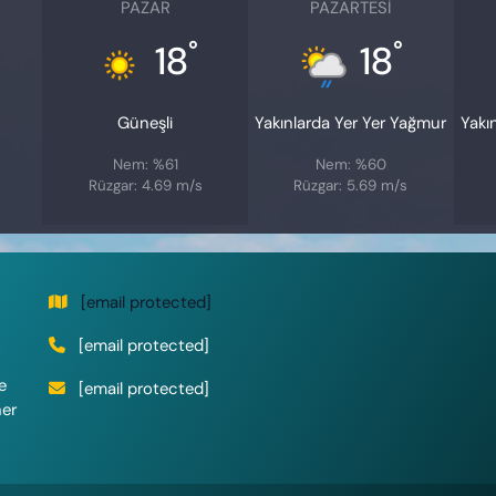
PAZAR
PAZARTESI
°
°
18
18
Güneşli
Yakınlarda Yer Yer Yağmur
Yakı
Nem: %61
Nem: %60
Rüzgar: 4.69 m/s
Rüzgar: 5.69 m/s
[email protected]
[email protected]
e
[email protected]
her