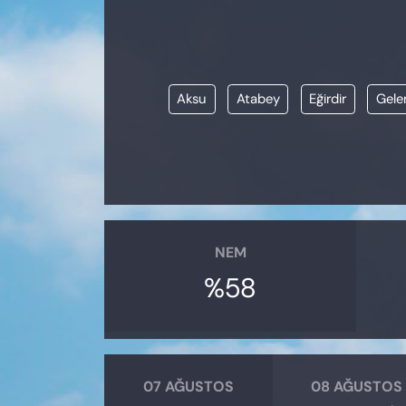
KADIN
SAĞLIK
Aksu
Atabey
Eğirdir
Gele
SPOR
KÜLTÜR-SANAT
MAGAZİN
ÖZEL HABER
NEM
%58
YAZAR KÖŞESİ
SİYASET
VAN VE DİYARBAKIR HABERLERİ
07 AĞUSTOS
08 AĞUSTOS