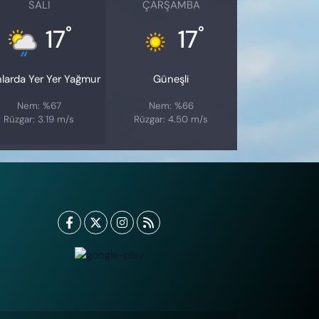
SALI
ÇARŞAMBA
°
°
17
17
nlarda Yer Yer Yağmur
Güneşli
Nem: %67
Nem: %66
Rüzgar: 3.19 m/s
Rüzgar: 4.50 m/s