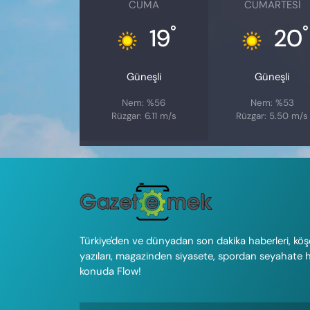
CUMA
CUMARTESI
°
°
19
20
Güneşli
Güneşli
Nem: %56
Nem: %53
Rüzgar: 6.11 m/s
Rüzgar: 5.50 m/s
Türkiye'den ve dünyadan son dakika haberleri, köş
yazıları, magazinden siyasete, spordan seyahate 
konuda Flow!