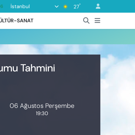
°
İstanbul
27
16
06
ÜLTÜR-SANAT
02
.2
32
0
urumu Tahmini
06 Ağustos Perşembe
19:30