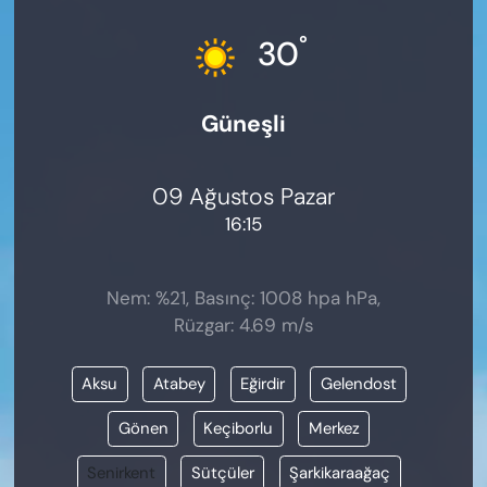
KADIN
°
30
SAĞLIK
Güneşli
SPOR
KÜLTÜR-SANAT
09 Ağustos Pazar
16:15
MAGAZİN
ÖZEL HABER
Nem: %21, Basınç: 1008 hpa hPa,
Rüzgar: 4.69 m/s
YAZAR KÖŞESİ
Aksu
Atabey
Eğirdir
Gelendost
SİYASET
Gönen
Keçiborlu
Merkez
VAN VE DİYARBAKIR HABERLERİ
Senirkent
Sütçüler
Şarkikaraağaç