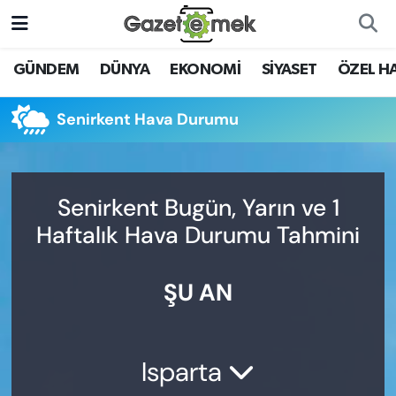
DÜNYA
Nöbetçi Eczaneler
GÜNDEM
DÜNYA
EKONOMİ
SİYASET
ÖZEL H
EKONOMİ
Hava Durumu
Senirkent Hava Durumu
EMEK HABERLERİ
İstanbul Namaz Vakitleri
YENİ MEDYADA EMEK
Trafik Durumu
Senirkent Bugün, Yarın ve 1
GAZETECİLİĞİNİ GELİŞTİRMEK
Haftalık Hava Durumu Tahmini
Süper Lig Puan Durumu ve Fikstür
FAYDALI BİLGİLER
ŞU AN
Tüm Manşetler
GÜNDEM
Son Dakika Haberleri
EĞİTİM
Isparta
Haber Arşivi