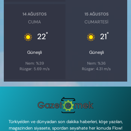
14 AĞUSTOS
15 AĞUSTOS
CUMA
CUMARTESI
°
°
22
21
Güneşli
Güneşli
Nem: %39
Nem: %36
Rüzgar: 5.69 m/s
Rüzgar: 4.31 m/s
Türkiye'den ve dünyadan son dakika haberleri, köşe yazıları,
magazinden siyasete, spordan seyahate her konuda Flow!