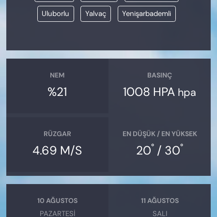
Uluborlu
Yalvaç
Yenişarbademli
NEM
BASINÇ
%21
1008 HPA
hpa
RÜZGAR
EN DÜŞÜK / EN YÜKSEK
°
°
4.69 M/S
20
/ 30
10 AĞUSTOS
11 AĞUSTOS
PAZARTESI
SALI