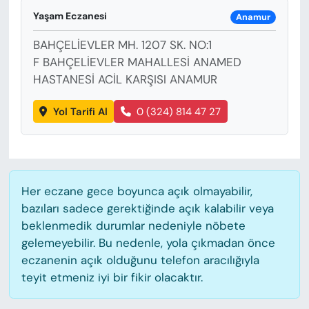
KADIN
Yaşam Eczanesi
Anamur
SAĞLIK
BAHÇELİEVLER MH. 1207 SK. NO:1
F BAHÇELİEVLER MAHALLESİ ANAMED
SPOR
HASTANESİ ACİL KARŞISI ANAMUR
KÜLTÜR-SANAT
Yol Tarifi Al
0 (324) 814 47 27
MAGAZİN
ÖZEL HABER
Her eczane gece boyunca açık olmayabilir,
bazıları sadece gerektiğinde açık kalabilir veya
YAZAR KÖŞESİ
beklenmedik durumlar nedeniyle nöbete
gelemeyebilir. Bu nedenle, yola çıkmadan önce
SİYASET
eczanenin açık olduğunu telefon aracılığıyla
teyit etmeniz iyi bir fikir olacaktır.
VAN VE DİYARBAKIR HABERLERİ