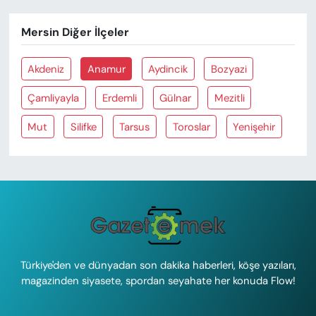
Mersin Diğer İlçeler
Akdeniz
Anamur
Aydincik
Bozyazi
Çamliyayla
Erdemli
Gülnar
Mezitli
Mut
Silifke
Tarsus
Toroslar
Yenişehir
Türkiye'den ve dünyadan son dakika haberleri, köşe yazıları,
magazinden siyasete, spordan seyahate her konuda Flow!