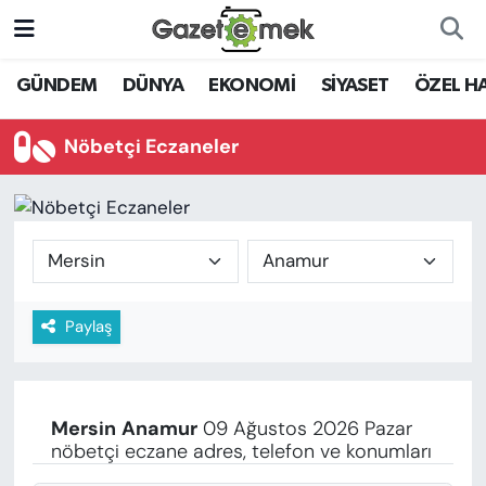
DÜNYA
Nöbetçi Eczaneler
GÜNDEM
DÜNYA
EKONOMİ
SİYASET
ÖZEL H
EKONOMİ
Hava Durumu
Nöbetçi Eczaneler
EMEK HABERLERİ
İstanbul Namaz Vakitleri
YENİ MEDYADA EMEK
Trafik Durumu
GAZETECİLİĞİNİ GELİŞTİRMEK
Süper Lig Puan Durumu ve Fikstür
Paylaş
FAYDALI BİLGİLER
Tüm Manşetler
GÜNDEM
Son Dakika Haberleri
Mersin
Anamur
09 Ağustos 2026 Pazar
EĞİTİM
nöbetçi eczane adres, telefon ve konumları
Haber Arşivi