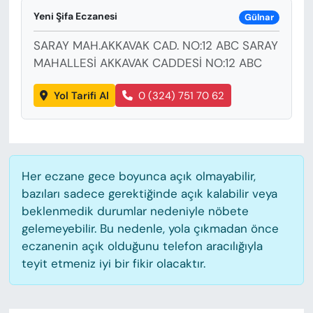
KADIN
Yeni Şifa Eczanesi
Gülnar
SAĞLIK
SARAY MAH.AKKAVAK CAD. NO:12 ABC SARAY
MAHALLESİ AKKAVAK CADDESİ NO:12 ABC
SPOR
Yol Tarifi Al
0 (324) 751 70 62
KÜLTÜR-SANAT
MAGAZİN
Her eczane gece boyunca açık olmayabilir,
ÖZEL HABER
bazıları sadece gerektiğinde açık kalabilir veya
beklenmedik durumlar nedeniyle nöbete
YAZAR KÖŞESİ
gelemeyebilir. Bu nedenle, yola çıkmadan önce
eczanenin açık olduğunu telefon aracılığıyla
SİYASET
teyit etmeniz iyi bir fikir olacaktır.
VAN VE DİYARBAKIR HABERLERİ