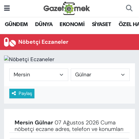
DÜNYA
Nöbetçi Eczaneler
GÜNDEM
DÜNYA
EKONOMİ
SİYASET
ÖZEL H
EKONOMİ
Hava Durumu
Nöbetçi Eczaneler
EMEK HABERLERİ
İstanbul Namaz Vakitleri
YENİ MEDYADA EMEK
Trafik Durumu
GAZETECİLİĞİNİ GELİŞTİRMEK
Süper Lig Puan Durumu ve Fikstür
Paylaş
FAYDALI BİLGİLER
Tüm Manşetler
GÜNDEM
Son Dakika Haberleri
Mersin
Gülnar
07 Ağustos 2026 Cuma
EĞİTİM
nöbetçi eczane adres, telefon ve konumları
Haber Arşivi