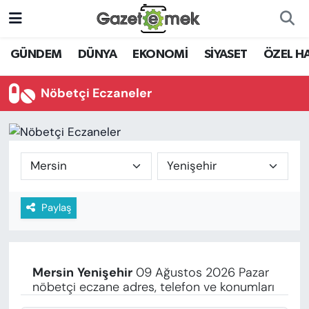
DÜNYA
Nöbetçi Eczaneler
GÜNDEM
DÜNYA
EKONOMİ
SİYASET
ÖZEL H
EKONOMİ
Hava Durumu
Nöbetçi Eczaneler
EMEK HABERLERİ
İstanbul Namaz Vakitleri
YENİ MEDYADA EMEK
Trafik Durumu
GAZETECİLİĞİNİ GELİŞTİRMEK
Süper Lig Puan Durumu ve Fikstür
Paylaş
FAYDALI BİLGİLER
Tüm Manşetler
GÜNDEM
Son Dakika Haberleri
Mersin
Yenişehir
09 Ağustos 2026 Pazar
EĞİTİM
nöbetçi eczane adres, telefon ve konumları
Haber Arşivi