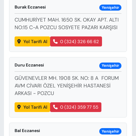
KADIN
Burak Eczanesi
Yenişehir
SAĞLIK
CUMHURİYET MAH. 1650 SK. OKAY APT. ALTI
NO:15 C-A POZCU SOSYETE PAZARI KARŞISI
SPOR
Yol Tarifi Al
0 (324) 326 66 62
KÜLTÜR-SANAT
MAGAZİN
Duru Eczanesi
Yenişehir
GÜVENEVLER MH. 1908 SK. NO: 8 A FORUM
ÖZEL HABER
AVM CİVARI ÖZEL YENİŞEHİR HASTANESİ
ARKASI - POZCU
YAZAR KÖŞESİ
Yol Tarifi Al
0 (324) 359 77 55
SİYASET
VAN VE DİYARBAKIR HABERLERİ
Bal Eczanesi
Yenişehir