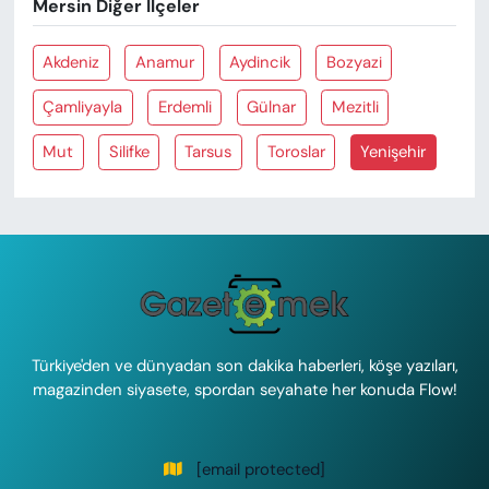
Mersin Diğer İlçeler
Akdeniz
Anamur
Aydincik
Bozyazi
Çamliyayla
Erdemli
Gülnar
Mezitli
Mut
Silifke
Tarsus
Toroslar
Yenişehir
Türkiye'den ve dünyadan son dakika haberleri, köşe yazıları,
magazinden siyasete, spordan seyahate her konuda Flow!
[email protected]