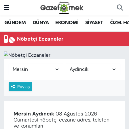
DÜNYA
Nöbetçi Eczaneler
GÜNDEM
DÜNYA
EKONOMİ
SİYASET
ÖZEL H
EKONOMİ
Hava Durumu
Nöbetçi Eczaneler
EMEK HABERLERİ
İstanbul Namaz Vakitleri
YENİ MEDYADA EMEK
Trafik Durumu
GAZETECİLİĞİNİ GELİŞTİRMEK
Süper Lig Puan Durumu ve Fikstür
Paylaş
FAYDALI BİLGİLER
Tüm Manşetler
GÜNDEM
Son Dakika Haberleri
Mersin
Aydıncık
08 Ağustos 2026
EĞİTİM
Cumartesi nöbetçi eczane adres, telefon
Haber Arşivi
ve konumları