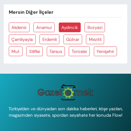
Mersin Diğer İlçeler
Akdeniz
Anamur
Aydincik
Bozyazi
Çamliyayla
Erdemli
Gülnar
Mezitli
Mut
Silifke
Tarsus
Toroslar
Yenişehir
Türkiye'den ve dünyadan son dakika haberleri, köşe yazıları,
magazinden siyasete, spordan seyahate her konuda Flow!