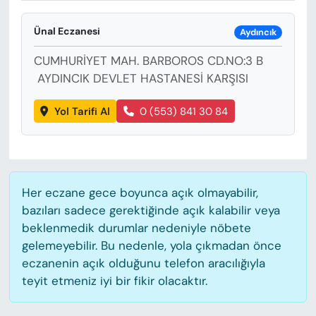
KADIN
Ünal Eczanesi
Aydıncık
SAĞLIK
CUMHURİYET MAH. BARBOROS CD.NO:3 B
SPOR
AYDINCIK DEVLET HASTANESİ KARŞISI
Yol Tarifi Al
0 (553) 841 30 84
KÜLTÜR-SANAT
MAGAZİN
ÖZEL HABER
Her eczane gece boyunca açık olmayabilir,
bazıları sadece gerektiğinde açık kalabilir veya
YAZAR KÖŞESİ
beklenmedik durumlar nedeniyle nöbete
gelemeyebilir. Bu nedenle, yola çıkmadan önce
SİYASET
eczanenin açık olduğunu telefon aracılığıyla
teyit etmeniz iyi bir fikir olacaktır.
VAN VE DİYARBAKIR HABERLERİ