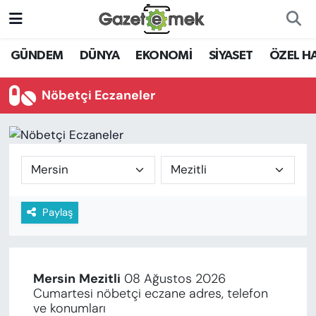
DÜNYA
Nöbetçi Eczaneler
GÜNDEM
DÜNYA
EKONOMİ
SİYASET
ÖZEL H
EKONOMİ
Hava Durumu
Nöbetçi Eczaneler
EMEK HABERLERİ
İstanbul Namaz Vakitleri
YENİ MEDYADA EMEK
Trafik Durumu
GAZETECİLİĞİNİ GELİŞTİRMEK
Süper Lig Puan Durumu ve Fikstür
Paylaş
FAYDALI BİLGİLER
Tüm Manşetler
GÜNDEM
Son Dakika Haberleri
Mersin
Mezitli
08 Ağustos 2026
EĞİTİM
Cumartesi nöbetçi eczane adres, telefon
Haber Arşivi
ve konumları