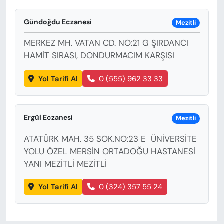
KADIN
Gündoğdu Eczanesi
Mezitli
SAĞLIK
MERKEZ MH. VATAN CD. NO:21 G ŞIRDANCI
SPOR
HAMİT SIRASI, DONDURMACIM KARŞISI
Yol Tarifi Al
0 (555) 962 33 33
KÜLTÜR-SANAT
MAGAZİN
Ergül Eczanesi
Mezitli
ÖZEL HABER
ATATÜRK MAH. 35 SOK.NO:23 E ÜNİVERSİTE
YOLU ÖZEL MERSİN ORTADOĞU HASTANESİ
YAZAR KÖŞESİ
YANI MEZİTLİ MEZİTLİ
SİYASET
Yol Tarifi Al
0 (324) 357 55 24
VAN VE DİYARBAKIR HABERLERİ