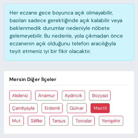
Her eczane gece boyunca açık olmayabilir,
bazıları sadece gerektiğinde açık kalabilir veya
beklenmedik durumlar nedeniyle nöbete
gelemeyebilir. Bu nedenle, yola çıkmadan önce
eczanenin açık olduğunu telefon aracılığıyla
teyit etmeniz iyi bir fikir olacaktır.
Mersin Diğer İlçeler
Akdeniz
Anamur
Aydincik
Bozyazi
Çamliyayla
Erdemli
Gülnar
Mezitli
Mut
Silifke
Tarsus
Toroslar
Yenişehir