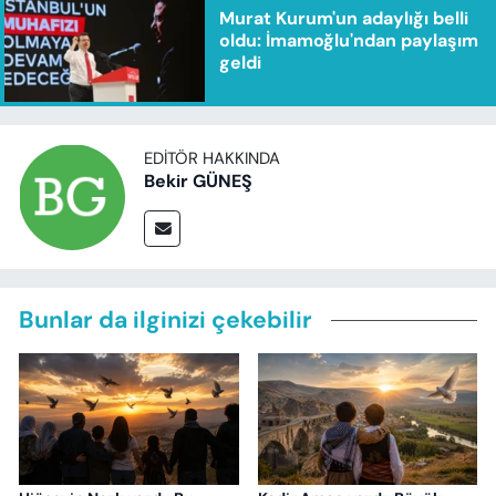
Murat Kurum'un adaylığı belli
oldu: İmamoğlu'ndan paylaşım
geldi
EDITÖR HAKKINDA
Bekir GÜNEŞ
Bunlar da ilginizi çekebilir