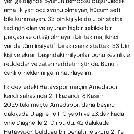
yeri geldiğinde oyunun temposu düşürülecek
ama ilk yarı pozisyonu olmayan, hücum seti
bile kuramayan, 33 bin kişiyle dolu bir statta
tedirgin olan ve oyunun hiçbir şekilde bir
parçası ve ortağı olmayan bir takıma, ikinci
yarıda tüm insiyatifi bırakırsanız stattaki 33 bin
kişi ve ekran başındaki milyonlar bunu kesinlikle
reddeder ve zaten reddetmiştir de. Bunun
canlı örneklerini gelin hatırlayalım.
İlk devredeki Hatayspor maçını Amedspor
kendi sahasında 2-1 kazandı. 8 Kasım
2025’teki maçta Amedspor, daha beşinci
dakikada Diagne ile 1-0 yaptı ve 23.dakikada
yine Diagne ile 2-0’ı buldu. 42.dakikada
Hatayspor, bulduğu bir penaltı ile skoru 2-1’e