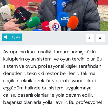
KADIN
SAĞLIK
SPOR
Paylaş
-
+
A
A
KÜLTÜR-SANAT
Avrupa’nın kurumsallığı tamamlanmış köklü
MAGAZİN
kulüplerin oyun sistemi ve oyun tercihi olur. Bu
ÖZEL HABER
sistem ve oyun, profesyonel kişiler tarafından
denetlenir, teknik direktör belirlenir. Takıma
YAZAR KÖŞESİ
seçilen teknik direktör ve profesyonel ekibi,
eşgüdüm halinde bu sistemi uygulamaya
SİYASET
çalışır, başarılı olanlar ile yola devam edilir,
VAN VE DİYARBAKIR HABERLERİ
başarısız olanlarla yollar ayrılır. Bu profesyonel