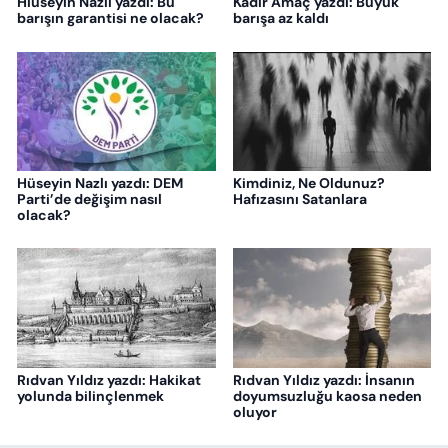
Hiüseyin Nazlı yazdı: Bu
Kadir Amaç yazdı: Büyük
barışın garantisi ne olacak?
barışa az kaldı
Hüseyin Nazlı yazdı: DEM
Kimdiniz, Ne Oldunuz?
Parti’de değişim nasıl
Hafızasını Satanlara
olacak?
Rıdvan Yıldız yazdı: Hakikat
Rıdvan Yıldız yazdı: İnsanın
yolunda bilinçlenmek
doyumsuzluğu kaosa neden
oluyor