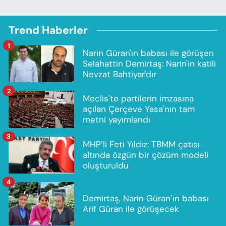
Trend Haberler
1
Narin Güran'ın babası ile görüşen
Selahattin Demirtaş: Narin'in katili
Nevzat Bahtiyar'dır
2
Meclis'te partilerin imzasına
açılan Çerçeve Yasa'nın tam
metni yayımlandı
3
MHP’li Feti Yıldız: TBMM çatısı
altında özgün bir çözüm modeli
oluşturuldu
4
Demirtaş, Narin Güran’ın babası
Arif Güran ile görüşecek