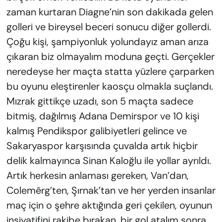
zaman kurtaran Diagne’nin son dakikada gelen
golleri ve bireysel beceri sonucu diğer gollerdi.
Çoğu kişi, şampiyonluk yolundayız aman arıza
çıkaran biz olmayalım moduna geçti. Gerçekler
neredeyse her maçta statta yüzlere çarparken
bu oyunu eleştirenler kaosçu olmakla suçlandı.
Mızrak gittikçe uzadı, son 5 maçta sadece
bitmiş, dağılmış Adana Demirspor ve 10 kişi
kalmış Pendikspor galibiyetleri gelince ve
Sakaryaspor karşısında çuvalda artık hiçbir
delik kalmayınca Sinan Kaloğlu ile yollar ayrıldı.
Artık herkesin anlaması gereken, Van’dan,
Colemêrg’ten, Şırnak’tan ve her yerden insanlar
maç için o şehre aktığında geri çekilen, oyunun
insiyatifini rakibe bırakan, bir gol atalım sonra