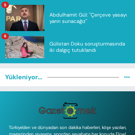
5
Abdulhamit Gül: "Çerçeve yasayı
yarın sunacağız"
6
Gülistan Doku soruşturmasında
iki dalgıç tutuklandı
Yükleniyor...
Türkiye'den ve dünyadan son dakika haberleri, köşe yazıları,
magazinden siyasete, spordan seyahate her konuda Flow!