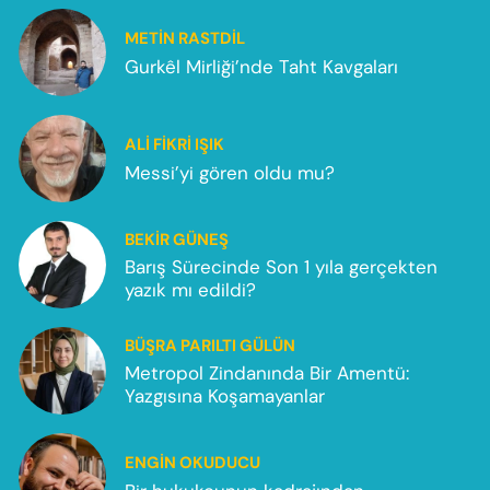
METIN RASTDIL
Gurkêl Mirliği’nde Taht Kavgaları
ALI FIKRI IŞIK
Messi’yi gören oldu mu?
BEKIR GÜNEŞ
Barış Sürecinde Son 1 yıla gerçekten
yazık mı edildi?
BÜŞRA PARILTI GÜLÜN
Metropol Zindanında Bir Amentü:
Yazgısına Koşamayanlar
ENGIN OKUDUCU