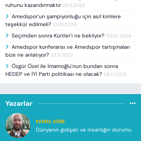
ruhunu kazandırmaktır
23.11.2025
Amedspor'un şampiyonluğu için asıl kimlere
teşekkür edilmeli?
12.05.2024
Seçimden sonra Kürtler'i ne bekliyor?
30.03.2024
Amedspor konferansı ve Amedspor tartışmaları
bize ne anlatıyor?
23.11.2023
Özgür Özel ile İmamoğlu'nun bundan sonra
HEDEP ve İYİ Parti politikası ne olacak?
08.11.2023
Yazarlar
KEMAL SÖBE
Dünyanın gidişatı ve insanlığın durumu