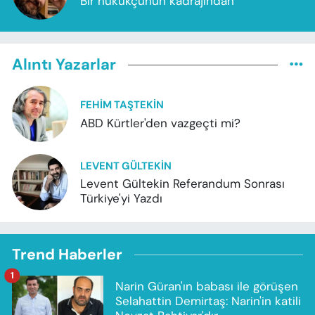
Bir hukukçunun kadrajından
Alıntı Yazarlar
FEHIM TAŞTEKIN
ABD Kürtler'den vazgeçti mi?
LEVENT GÜLTEKIN
Levent Gültekin Referandum Sonrası
Türkiye'yi Yazdı
Trend Haberler
1
Narin Güran'ın babası ile görüşen
Selahattin Demirtaş: Narin'in katili