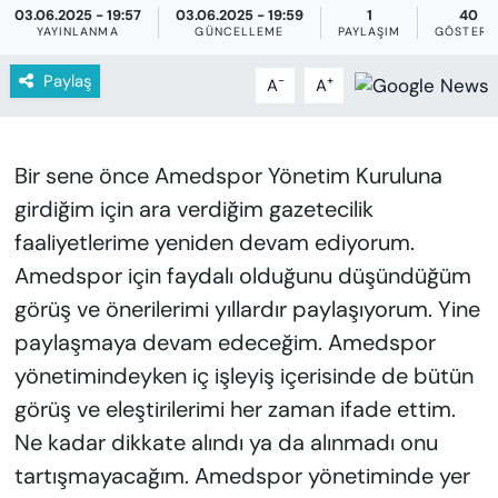
KADIN
03.06.2025 - 19:57
03.06.2025 - 19:59
1
40
YAYINLANMA
GÜNCELLEME
PAYLAŞIM
GÖSTERI
SAĞLIK
Paylaş
-
+
A
A
SPOR
Bir sene önce Amedspor Yönetim Kuruluna
KÜLTÜR-SANAT
girdiğim için ara verdiğim gazetecilik
MAGAZİN
faaliyetlerime yeniden devam ediyorum.
Amedspor için faydalı olduğunu düşündüğüm
ÖZEL HABER
görüş ve önerilerimi yıllardır paylaşıyorum. Yine
paylaşmaya devam edeceğim. Amedspor
YAZAR KÖŞESİ
yönetimindeyken iç işleyiş içerisinde de bütün
SİYASET
görüş ve eleştirilerimi her zaman ifade ettim.
Ne kadar dikkate alındı ya da alınmadı onu
VAN VE DİYARBAKIR HABERLERİ
tartışmayacağım. Amedspor yönetiminde yer