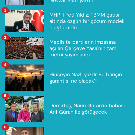
Nevzat Bahtiyar'dır
2
MHP’li Feti Yıldız: TBMM çatısı
altında özgün bir çözüm modeli
oluşturuldu
3
Meclis'te partilerin imzasına
açılan Çerçeve Yasa'nın tam
metni yayımlandı
4
Hiüseyin Nazlı yazdı: Bu barışın
garantisi ne olacak?
5
Demirtaş, Narin Güran’ın babası
Arif Güran ile görüşecek
6