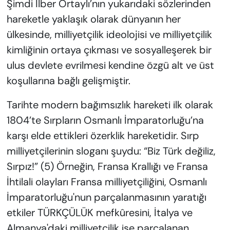
Şimdi İlber Ortaylı’nın yukarıdaki sözlerinden
hareketle yaklaşık olarak dünyanın her
ülkesinde, milliyetçilik ideolojisi ve milliyetçilik
kimliğinin ortaya çıkması ve sosyalleşerek bir
ulus devlete evrilmesi kendine özgü alt ve üst
koşullarına bağlı gelişmiştir.
Tarihte modern bağımsızlık hareketi ilk olarak
1804’te Sırpların Osmanlı İmparatorluğu’na
karşı elde ettikleri özerklik hareketidir. Sırp
milliyetçilerinin sloganı şuydu: “Biz Türk değiliz,
Sırpız!” (5) Örneğin, Fransa Krallığı ve Fransa
İhtilali olayları Fransa milliyetçiliğini, Osmanlı
İmparatorluğu'nun parçalanmasının yaratığı
etkiler TÜRKÇÜLÜK mefkûresini, İtalya ve
Almanya'daki milliyetçilik ise parçalanan