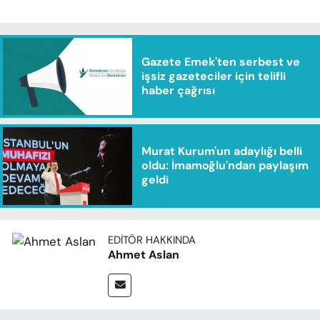
Gazete Emek'ten serbest ve
işsiz gazeteciler için telifli
haber çağrısı
Murat Kurum'un adaylığı belli
oldu: İmamoğlu'ndan paylaşım
geldi
EDITÖR HAKKINDA
Ahmet Aslan