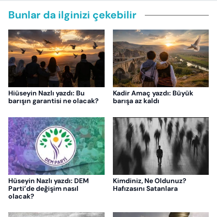
Bunlar da ilginizi çekebilir
Hiüseyin Nazlı yazdı: Bu
Kadir Amaç yazdı: Büyük
barışın garantisi ne olacak?
barışa az kaldı
Hüseyin Nazlı yazdı: DEM
Kimdiniz, Ne Oldunuz?
Parti’de değişim nasıl
Hafızasını Satanlara
olacak?