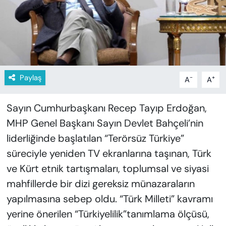
KADIN
SAĞLIK
SPOR
Paylaş
-
+
A
A
KÜLTÜR-SANAT
Sayın Cumhurbaşkanı Recep Tayıp Erdoğan,
MAGAZİN
MHP Genel Başkanı Sayın Devlet Bahçeli’nin
ÖZEL HABER
liderliğinde başlatılan “Terörsüz Türkiye”
süreciyle yeniden TV ekranlarına taşınan, Türk
YAZAR KÖŞESİ
ve Kürt etnik tartışmaları, toplumsal ve siyasi
mahfillerde bir dizi gereksiz münazaraların
SİYASET
yapılmasına sebep oldu. “Türk Milleti” kavramı
VAN VE DİYARBAKIR HABERLERİ
yerine önerilen “Türkiyelilik”tanımlama ölçüsü,