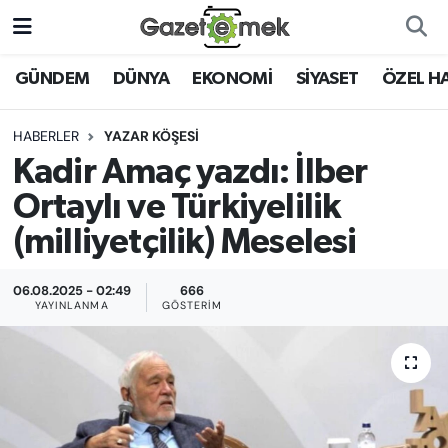
DÜNYA
Nöbetçi Eczaneler
GÜNDEM
DÜNYA
EKONOMİ
SİYASET
ÖZEL H
EKONOMİ
Hava Durumu
HABERLER
YAZAR KÖŞESİ
Kadir Amaç yazdı: İlber
EMEK HABERLERİ
İstanbul Namaz Vakitleri
Ortaylı ve Türkiyelilik
YENİ MEDYADA EMEK
Trafik Durumu
(milliyetçilik) Meselesi
GAZETECİLİĞİNİ GELİŞTİRMEK
Süper Lig Puan Durumu ve Fikstür
06.08.2025 - 02:49
666
FAYDALI BİLGİLER
YAYINLANMA
GÖSTERIM
Tüm Manşetler
GÜNDEM
Son Dakika Haberleri
EĞİTİM
Haber Arşivi