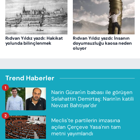
Rıdvan Yıldız yazdı: Hakikat
Rıdvan Yıldız yazdı: İnsanın
yolunda bilinçlenmek
doyumsuzluğu kaosa neden
oluyor
Trend Haberler
1
Narin Güran'ın babası ile görüşen
Selahattin Demirtaş: Narin'in katili
Nevzat Bahtiyar'dır
2
Meclis'te partilerin imzasına
açılan Çerçeve Yasa'nın tam
metni yayımlandı