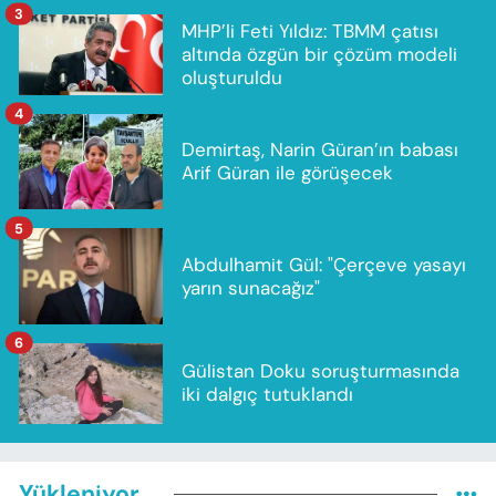
3
MHP’li Feti Yıldız: TBMM çatısı
altında özgün bir çözüm modeli
oluşturuldu
4
Demirtaş, Narin Güran’ın babası
Arif Güran ile görüşecek
5
Abdulhamit Gül: "Çerçeve yasayı
yarın sunacağız"
6
Gülistan Doku soruşturmasında
iki dalgıç tutuklandı
Yükleniyor...