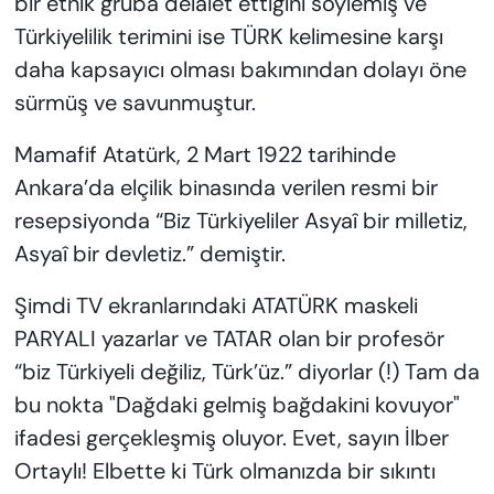
bir etnik gruba delalet ettiğini söylemiş ve
Türkiyelilik terimini ise TÜRK kelimesine karşı
daha kapsayıcı olması bakımından dolayı öne
sürmüş ve savunmuştur.
Mamafif Atatürk, 2 Mart 1922 tarihinde
Ankara’da elçilik binasında verilen resmi bir
resepsiyonda “Biz Türkiyeliler Asyaî bir milletiz,
Asyaî bir devletiz.” demiştir.
Şimdi TV ekranlarındaki ATATÜRK maskeli
PARYALI yazarlar ve TATAR olan bir profesör
“biz Türkiyeli değiliz, Türk’üz.” diyorlar (!) Tam da
bu nokta "Dağdaki gelmiş bağdakini kovuyor"
ifadesi gerçekleşmiş oluyor. Evet, sayın İlber
Ortaylı! Elbette ki Türk olmanızda bir sıkıntı