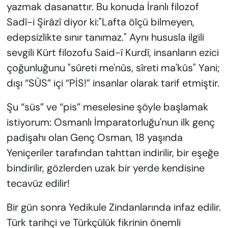
yazmak dasanattır. Bu konuda İranlı filozof
Sadî-i Şirâzî diyor ki:"Lafta ölçü bilmeyen,
edepsizlikte sınır tanımaz." Aynı hususla ilgili
sevgili Kürt filozofu Said-î Kurdî, insanların ezici
çoğunluğunu "sûreti me'nûs, sîreti ma'kûs" Yani;
dışı “SÜS” içi “PİS!” insanlar olarak tarif etmiştir.
Şu “süs” ve “pis” meselesine şöyle başlamak
istiyorum: Osmanlı İmparatorluğu'nun ilk genç
padişahı olan Genç Osman, 18 yaşında
Yeniçeriler tarafından tahttan indirilir, bir eşeğe
bindirilir, gözlerden uzak bir yerde kendisine
tecavüz edilir!
Bir gün sonra Yedikule Zindanlarında infaz edilir.
Türk tarihçi ve Türkçülük fikrinin önemli