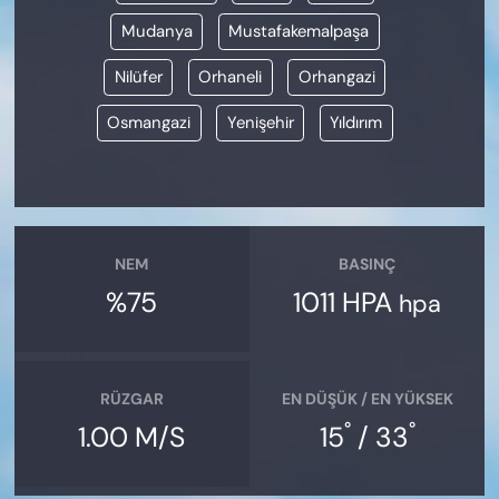
Mudanya
Mustafakemalpaşa
Nilüfer
Orhaneli
Orhangazi
Osmangazi
Yenişehir
Yıldırım
NEM
BASINÇ
%75
1011 HPA
hpa
RÜZGAR
EN DÜŞÜK / EN YÜKSEK
°
°
1.00 M/S
15
/ 33