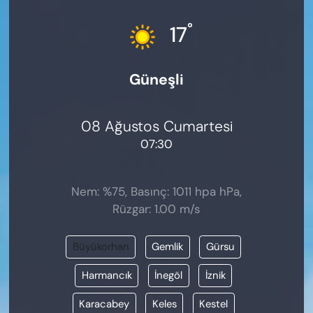
KADIN
°
17
SAĞLIK
Güneşli
SPOR
KÜLTÜR-SANAT
08 Ağustos Cumartesi
07:30
MAGAZİN
ÖZEL HABER
Nem: %75, Basınç: 1011 hpa hPa,
Rüzgar: 1.00 m/s
YAZAR KÖŞESİ
Büyükorhan
Gemlik
Gürsu
SİYASET
Harmancık
İnegöl
İznik
VAN VE DİYARBAKIR HABERLERİ
Karacabey
Keles
Kestel