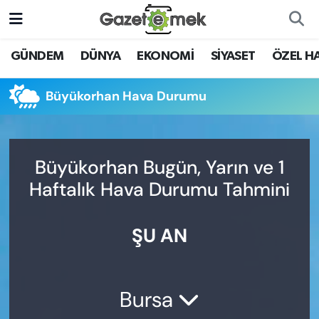
DÜNYA
Nöbetçi Eczaneler
GÜNDEM
DÜNYA
EKONOMİ
SİYASET
ÖZEL H
EKONOMİ
Hava Durumu
Büyükorhan Hava Durumu
EMEK HABERLERİ
İstanbul Namaz Vakitleri
YENİ MEDYADA EMEK
Trafik Durumu
Büyükorhan Bugün, Yarın ve 1
GAZETECİLİĞİNİ GELİŞTİRMEK
Haftalık Hava Durumu Tahmini
Süper Lig Puan Durumu ve Fikstür
FAYDALI BİLGİLER
ŞU AN
Tüm Manşetler
GÜNDEM
Son Dakika Haberleri
EĞİTİM
Bursa
Haber Arşivi