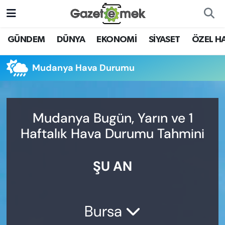
DÜNYA
Nöbetçi Eczaneler
GÜNDEM
DÜNYA
EKONOMİ
SİYASET
ÖZEL H
EKONOMİ
Hava Durumu
Mudanya Hava Durumu
EMEK HABERLERİ
İstanbul Namaz Vakitleri
YENİ MEDYADA EMEK
Trafik Durumu
Mudanya Bugün, Yarın ve 1
GAZETECİLİĞİNİ GELİŞTİRMEK
Haftalık Hava Durumu Tahmini
Süper Lig Puan Durumu ve Fikstür
FAYDALI BİLGİLER
ŞU AN
Tüm Manşetler
GÜNDEM
Son Dakika Haberleri
EĞİTİM
Bursa
Haber Arşivi