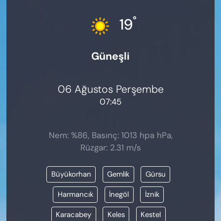
KADIN
°
19
SAĞLIK
Güneşli
SPOR
KÜLTÜR-SANAT
06 Ağustos Perşembe
07:45
MAGAZİN
ÖZEL HABER
Nem: %86, Basınç: 1013 hpa hPa,
Rüzgar: 2.31 m/s
YAZAR KÖŞESİ
Büyükorhan
Gemlik
Gürsu
SİYASET
Harmancık
İnegöl
İznik
VAN VE DİYARBAKIR HABERLERİ
Karacabey
Keles
Kestel