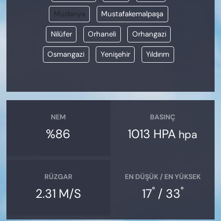
Mudanya
Mustafakemalpaşa
Nilüfer
Orhaneli
Orhangazi
Osmangazi
Yenişehir
Yıldırım
NEM
BASINÇ
%86
1013 HPA
hpa
RÜZGAR
EN DÜŞÜK / EN YÜKSEK
°
°
2.31 M/S
17
/ 33