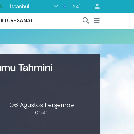
°
İstanbul
24
66
05
ÜLTÜR-SANAT
18
22
54
0
rumu Tahmini
06 Ağustos Perşembe
05:45