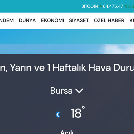
BITCOIN
64.475,47
%0.
DOLAR
47,5971
%0.
NDEM
DÜNYA
EKONOMİ
SİYASET
ÖZEL HABER
K
EURO
55,1336
%0.
STERLİN
64,2534
%0.
GRAM ALTIN
6527.85
%0.
BİST100
13.703
%
, Yarın ve 1 Haftalık Hava Du
Bursa
°
18
Açık