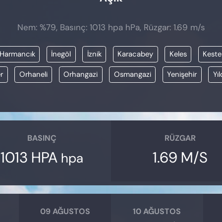
Nem: %79, Basınç: 1013 hpa hPa, Rüzgar: 1.69 m/s
Harmancık
İnegöl
İznik
Karacabey
Keles
Keste
r
Orhaneli
Orhangazi
Osmangazi
Yenişehir
Yıl
BASINÇ
RÜZGAR
1013 HPA
1.69 M/S
hpa
09 AĞUSTOS
10 AĞUSTOS