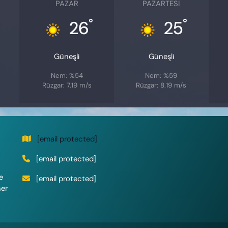
PAZAR
PAZARTESI
°
°
26
25
Güneşli
Güneşli
Nem: %54
Nem: %59
Rüzgar: 7.19 m/s
Rüzgar: 8.19 m/s
[email protected]
[email protected]
e
[email protected]
her