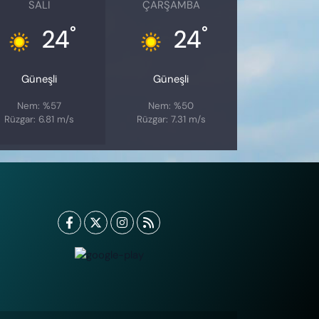
SALI
ÇARŞAMBA
°
°
24
24
Güneşli
Güneşli
Nem: %57
Nem: %50
Rüzgar: 6.81 m/s
Rüzgar: 7.31 m/s