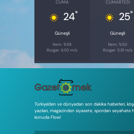
CUMA
CUMARTESI
°
°
24
25
Güneşli
Güneşli
Nem: %58
Nem: %50
Rüzgar: 6.50 m/s
Rüzgar: 5.81 m/s
Türkiye'den ve dünyadan son dakika haberleri, köş
yazıları, magazinden siyasete, spordan seyahate 
konuda Flow!