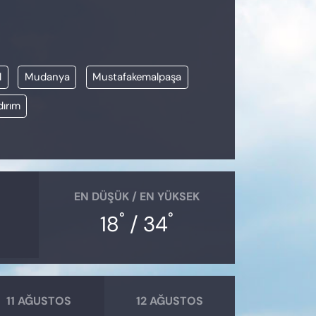
l
Mudanya
Mustafakemalpaşa
dırım
EN DÜŞÜK / EN YÜKSEK
°
°
18
/ 34
11 AĞUSTOS
12 AĞUSTOS