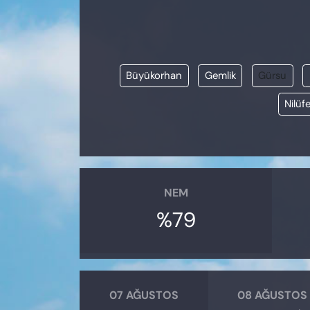
KADIN
SAĞLIK
Büyükorhan
Gemlik
Gürsu
SPOR
Nilüfe
KÜLTÜR-SANAT
MAGAZİN
ÖZEL HABER
NEM
%79
YAZAR KÖŞESİ
SİYASET
VAN VE DİYARBAKIR HABERLERİ
07 AĞUSTOS
08 AĞUSTOS