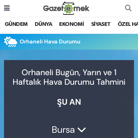
DÜNYA
Nöbetçi Eczaneler
GÜNDEM
DÜNYA
EKONOMİ
SİYASET
ÖZEL H
EKONOMİ
Hava Durumu
Orhaneli Hava Durumu
EMEK HABERLERİ
İstanbul Namaz Vakitleri
YENİ MEDYADA EMEK
Trafik Durumu
Orhaneli Bugün, Yarın ve 1
GAZETECİLİĞİNİ GELİŞTİRMEK
Haftalık Hava Durumu Tahmini
Süper Lig Puan Durumu ve Fikstür
FAYDALI BİLGİLER
ŞU AN
Tüm Manşetler
GÜNDEM
Son Dakika Haberleri
EĞİTİM
Bursa
Haber Arşivi