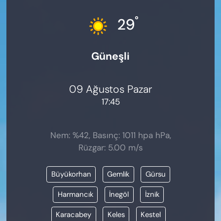
KADIN
°
29
SAĞLIK
Güneşli
SPOR
KÜLTÜR-SANAT
09 Ağustos Pazar
17:45
MAGAZİN
ÖZEL HABER
Nem: %42, Basınç: 1011 hpa hPa,
Rüzgar: 5.00 m/s
YAZAR KÖŞESİ
Büyükorhan
Gemlik
Gürsu
SİYASET
Harmancık
İnegöl
İznik
VAN VE DİYARBAKIR HABERLERİ
Karacabey
Keles
Kestel