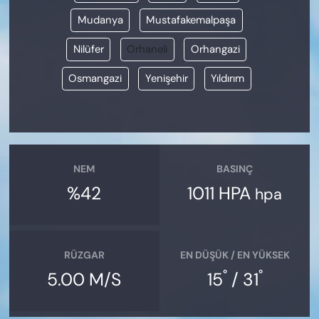
Mudanya
Mustafakemalpaşa
Nilüfer
Orhaneli
Orhangazi
Osmangazi
Yenişehir
Yıldırım
NEM
BASINÇ
%42
1011 HPA
hpa
RÜZGAR
EN DÜŞÜK / EN YÜKSEK
°
°
5.00 M/S
15
/ 31