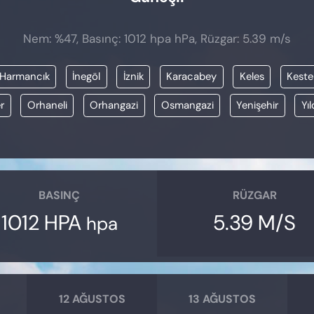
Nem: %47, Basınç: 1012 hpa hPa, Rüzgar: 5.39 m/s
Harmancık
İnegöl
İznik
Karacabey
Keles
Keste
r
Orhaneli
Orhangazi
Osmangazi
Yenişehir
Yıl
BASINÇ
RÜZGAR
1012 HPA
5.39 M/S
hpa
12 AĞUSTOS
13 AĞUSTOS