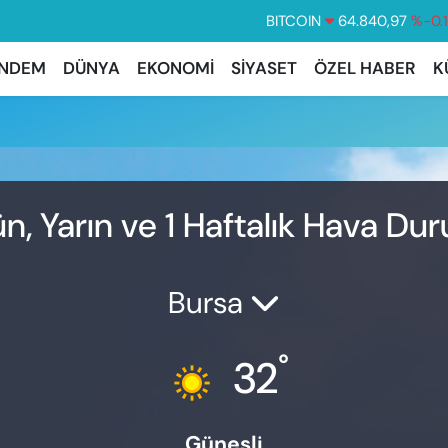
BITCOIN
64.840,97
%-0.
DOLAR
47,7436
%0.
NDEM
DÜNYA
EKONOMİ
SİYASET
ÖZEL HABER
K
EURO
55,2510
%0.
STERLİN
64,4811
%0.
GRAM ALTIN
6660.55
%
BİST100
13.779
%-
n, Yarın ve 1 Haftalık Hava Du
Bursa
°
32
Güneşli