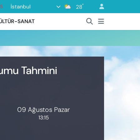
°
İstanbul
28
15
18
ÜLTÜR-SANAT
32
38
0
14
rumu Tahmini
09 Ağustos Pazar
13:15