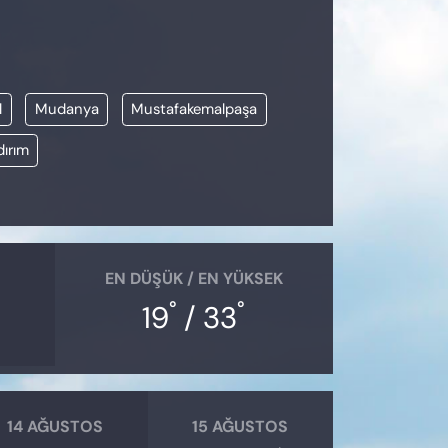
l
Mudanya
Mustafakemalpaşa
dırım
EN DÜŞÜK / EN YÜKSEK
°
°
19
/ 33
14 AĞUSTOS
15 AĞUSTOS