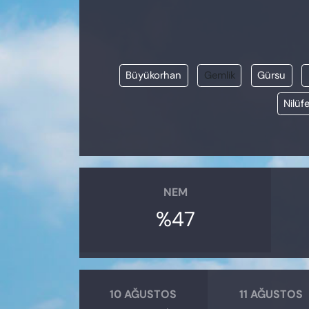
KADIN
SAĞLIK
Büyükorhan
Gemlik
Gürsu
SPOR
Nilüfe
KÜLTÜR-SANAT
MAGAZİN
ÖZEL HABER
NEM
%47
YAZAR KÖŞESİ
SİYASET
VAN VE DİYARBAKIR HABERLERİ
10 AĞUSTOS
11 AĞUSTOS