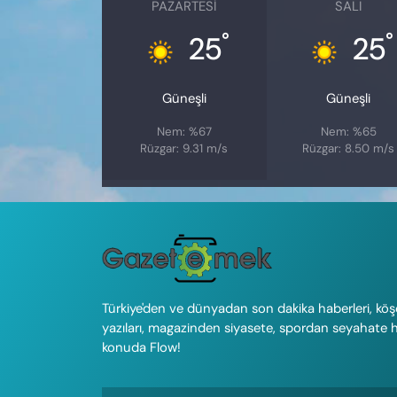
PAZARTESI
SALI
°
°
25
25
Güneşli
Güneşli
Nem: %67
Nem: %65
Rüzgar: 9.31 m/s
Rüzgar: 8.50 m/s
Türkiye'den ve dünyadan son dakika haberleri, köş
yazıları, magazinden siyasete, spordan seyahate 
konuda Flow!