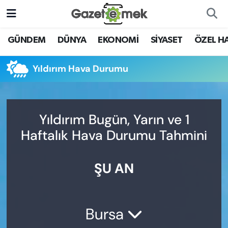
DÜNYA
Nöbetçi Eczaneler
GÜNDEM
DÜNYA
EKONOMİ
SİYASET
ÖZEL H
EKONOMİ
Hava Durumu
Yıldırım Hava Durumu
EMEK HABERLERİ
İstanbul Namaz Vakitleri
YENİ MEDYADA EMEK
Trafik Durumu
Yıldırım Bugün, Yarın ve 1
GAZETECİLİĞİNİ GELİŞTİRMEK
Haftalık Hava Durumu Tahmini
Süper Lig Puan Durumu ve Fikstür
FAYDALI BİLGİLER
ŞU AN
Tüm Manşetler
GÜNDEM
Son Dakika Haberleri
EĞİTİM
Bursa
Haber Arşivi