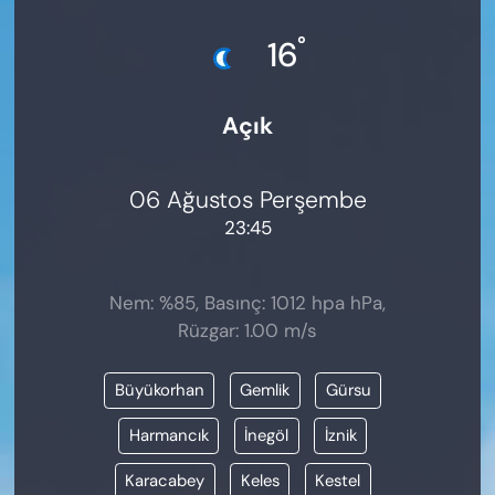
KADIN
°
16
SAĞLIK
Açık
SPOR
KÜLTÜR-SANAT
06 Ağustos Perşembe
23:45
MAGAZİN
ÖZEL HABER
Nem: %85, Basınç: 1012 hpa hPa,
Rüzgar: 1.00 m/s
YAZAR KÖŞESİ
Büyükorhan
Gemlik
Gürsu
SİYASET
Harmancık
İnegöl
İznik
VAN VE DİYARBAKIR HABERLERİ
Karacabey
Keles
Kestel