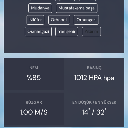
Mudanya
Mustafakemalpaşa
Nilüfer
Orhaneli
Orhangazi
Osmangazi
Yenişehir
Yıldırım
NEM
BASINÇ
%85
1012 HPA
hpa
RÜZGAR
EN DÜŞÜK / EN YÜKSEK
°
°
1.00 M/S
14
/ 32