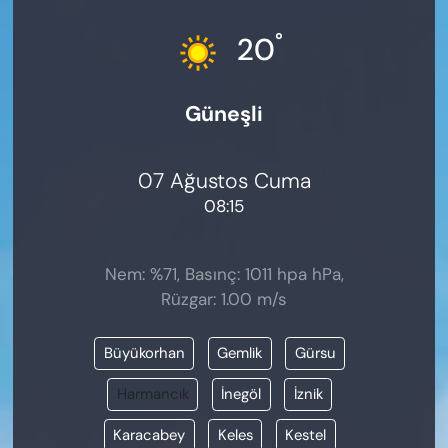
KADIN
°
20
SAĞLIK
Güneşli
SPOR
KÜLTÜR-SANAT
07 Ağustos Cuma
08:15
MAGAZİN
ÖZEL HABER
Nem: %71, Basınç: 1011 hpa hPa,
Rüzgar: 1.00 m/s
YAZAR KÖŞESİ
Büyükorhan
Gemlik
Gürsu
SİYASET
Harmancık
İnegöl
İznik
VAN VE DİYARBAKIR HABERLERİ
Karacabey
Keles
Kestel