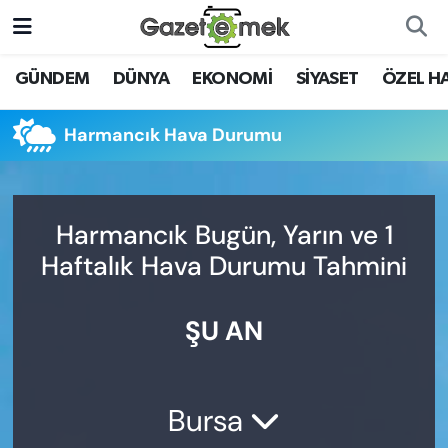
DÜNYA
Nöbetçi Eczaneler
GÜNDEM
DÜNYA
EKONOMİ
SİYASET
ÖZEL H
EKONOMİ
Hava Durumu
Harmancık Hava Durumu
EMEK HABERLERİ
İstanbul Namaz Vakitleri
YENİ MEDYADA EMEK
Trafik Durumu
Harmancık Bugün, Yarın ve 1
GAZETECİLİĞİNİ GELİŞTİRMEK
Haftalık Hava Durumu Tahmini
Süper Lig Puan Durumu ve Fikstür
FAYDALI BİLGİLER
ŞU AN
Tüm Manşetler
GÜNDEM
Son Dakika Haberleri
EĞİTİM
Bursa
Haber Arşivi