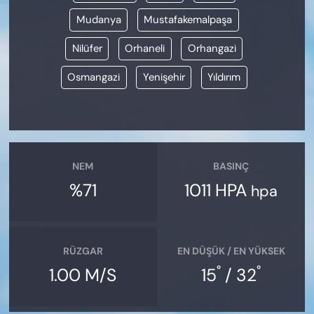
Mudanya
Mustafakemalpaşa
Nilüfer
Orhaneli
Orhangazi
Osmangazi
Yenişehir
Yıldırım
NEM
BASINÇ
%71
1011 HPA
hpa
RÜZGAR
EN DÜŞÜK / EN YÜKSEK
°
°
1.00 M/S
15
/ 32