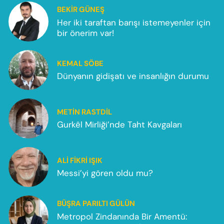
BEKIR GÜNEŞ
Her iki taraftan barışı istemeyenler için
bir önerim var!
KEMAL SÖBE
Dünyanın gidişatı ve insanlığın durumu
METIN RASTDIL
Gurkêl Mirliği’nde Taht Kavgaları
ALI FIKRI IŞIK
Messi’yi gören oldu mu?
BÜŞRA PARILTI GÜLÜN
Metropol Zindanında Bir Amentü: