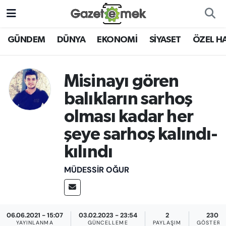
DÜNYA
Nöbetçi Eczaneler
GÜNDEM
DÜNYA
EKONOMİ
SİYASET
ÖZEL H
EKONOMİ
Hava Durumu
Misinayı gören
EMEK HABERLERİ
İstanbul Namaz Vakitleri
balıkların sarhoş
olması kadar her
YENİ MEDYADA EMEK
Trafik Durumu
GAZETECİLİĞİNİ GELİŞTİRMEK
şeye sarhoş kalındı-
Süper Lig Puan Durumu ve Fikstür
kılındı
FAYDALI BİLGİLER
Tüm Manşetler
MÜDESSIR OĞUR
GÜNDEM
Son Dakika Haberleri
EĞİTİM
06.06.2021 - 15:07
03.02.2023 - 23:54
2
230
Haber Arşivi
YAYINLANMA
GÜNCELLEME
PAYLAŞIM
GÖSTERI