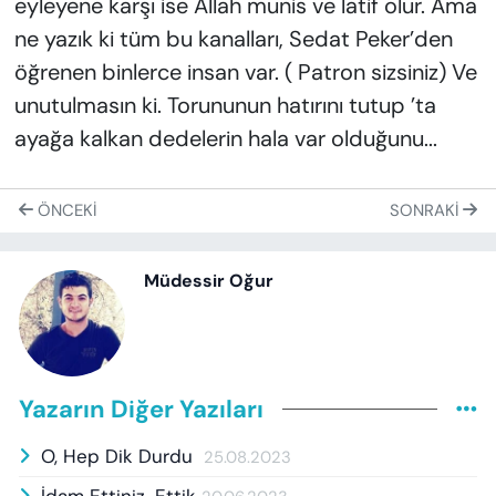
eyleyene karşı ise Allah munis ve latif olur. Ama
ne yazık ki tüm bu kanalları, Sedat Peker’den
öğrenen binlerce insan var. ( Patron sizsiniz) Ve
unutulmasın ki. Torununun hatırını tutup ’ta
ayağa kalkan dedelerin hala var olduğunu...
ÖNCEKI
SONRAKI
Müdessir Oğur
Yazarın Diğer Yazıları
O, Hep Dik Durdu
25.08.2023
İdam Ettiniz-Ettik