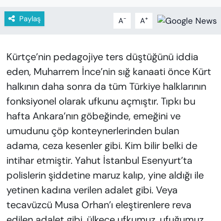
KADIN
Paylaş
-
+
A
A
SAĞLIK
SPOR
Kürtçe’nin pedagojiye ters düştüğünü iddia
eden, Muharrem İnce’nin sığ kanaati önce Kürt
KÜLTÜR-SANAT
halkının daha sonra da tüm Türkiye halklarının
fonksiyonel olarak ufkunu açmıştır. Tıpkı bu
MAGAZİN
hafta Ankara’nın göbeğinde, emeğini ve
umudunu çöp konteynerlerinden bulan
ÖZEL HABER
adama, ceza kesenler gibi. Kim bilir belki de
YAZAR KÖŞESİ
intihar etmiştir. Yahut İstanbul Esenyurt’ta
polislerin şiddetine maruz kalıp, yine aldığı ile
SİYASET
yetinen kadına verilen adalet gibi. Veya
tecavüzcü Musa Orhan’ı eleştirenlere reva
VAN VE DİYARBAKIR HABERLERİ
edilen adalet gibi, ülkece ufkumuz, ufuğumuz