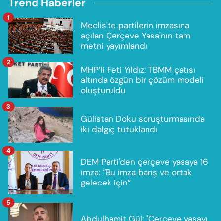
Trend Haberler
1
Meclis'te partilerin imzasına
açılan Çerçeve Yasa'nın tam
metni yayımlandı
2
MHP’li Feti Yıldız: TBMM çatısı
altında özgün bir çözüm modeli
oluşturuldu
3
Gülistan Doku soruşturmasında
iki dalgıç tutuklandı
4
DEM Parti'den çerçeve yasaya 16
imza: “Bu imza barış ve ortak
gelecek için”
5
Abdulhamit Gül: "Çerçeve yasayı