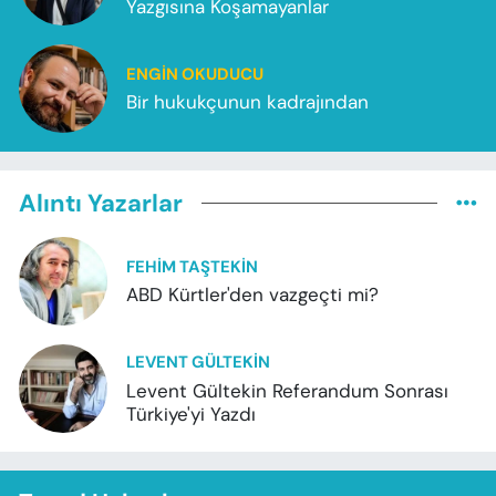
Yazgısına Koşamayanlar
ENGIN OKUDUCU
Bir hukukçunun kadrajından
Alıntı Yazarlar
FEHIM TAŞTEKIN
ABD Kürtler'den vazgeçti mi?
LEVENT GÜLTEKIN
Levent Gültekin Referandum Sonrası
Türkiye'yi Yazdı