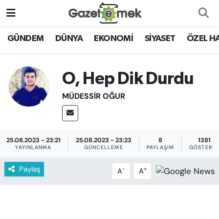
DÜNYA
Nöbetçi Eczaneler
GÜNDEM
DÜNYA
EKONOMİ
SİYASET
ÖZEL H
EKONOMİ
Hava Durumu
O, Hep Dik Durdu
EMEK HABERLERİ
İstanbul Namaz Vakitleri
MÜDESSIR OĞUR
YENİ MEDYADA EMEK
Trafik Durumu
GAZETECİLİĞİNİ GELİŞTİRMEK
Süper Lig Puan Durumu ve Fikstür
25.08.2023 - 23:21
25.08.2023 - 23:23
8
1381
FAYDALI BİLGİLER
YAYINLANMA
GÜNCELLEME
PAYLAŞIM
GÖSTERIM
Tüm Manşetler
Paylaş
-
+
A
A
GÜNDEM
Son Dakika Haberleri
EĞİTİM
Haber Arşivi