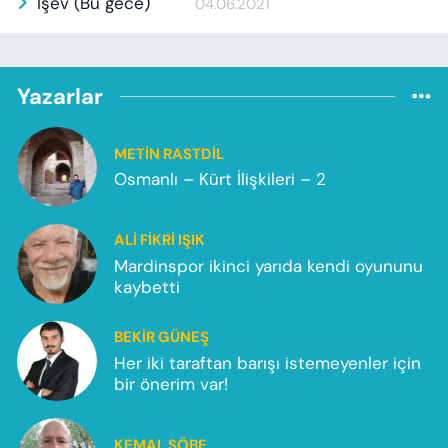
İşev (Bu gece)
04.06.2021
Yazarlar
METIN RASTDIL
Osmanlı – Kürt İlişkileri – 2
ALI FIKRI IŞIK
Mardinspor ikinci yarıda kendi oyununu
kaybetti
BEKIR GÜNEŞ
Her iki taraftan barışı istemeyenler için
bir önerim var!
KEMAL SÖBE