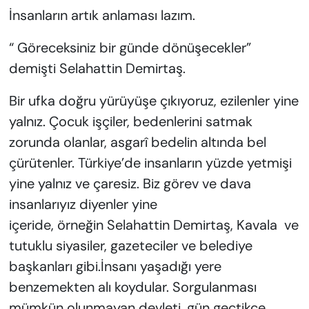
KADIN
İnsanların artık anlaması lazım.
SAĞLIK
“ Göreceksiniz bir günde dönüşecekler”
demişti Selahattin Demirtaş.
SPOR
Bir ufka doğru yürüyüşe çıkıyoruz, ezilenler yine
KÜLTÜR-SANAT
yalnız. Çocuk işçiler, bedenlerini satmak
zorunda olanlar, asgarî bedelin altında bel
MAGAZİN
çürütenler. Türkiye’de insanların yüzde yetmişi
yine yalnız ve çaresiz. Biz görev ve dava
ÖZEL HABER
insanlarıyız diyenler yine
YAZAR KÖŞESİ
içeride, örneğin Selahattin Demirtaş, Kavala ve
tutuklu siyasiler, gazeteciler ve belediye
SİYASET
başkanları gibi.İnsanı yaşadığı yere
benzemekten alı koydular. Sorgulanması
VAN VE DİYARBAKIR HABERLERİ
mümkün olunmayan devleti, gün geçtikçe