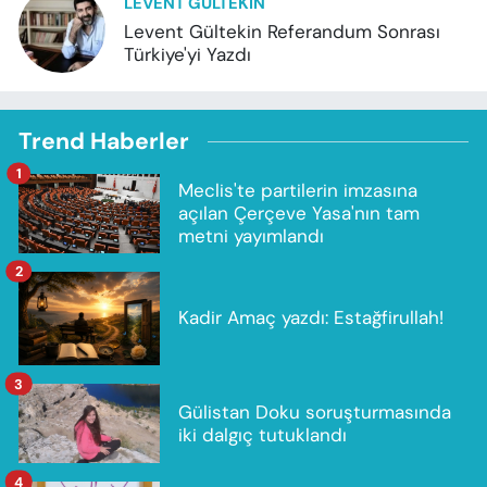
LEVENT GÜLTEKIN
Levent Gültekin Referandum Sonrası
Türkiye'yi Yazdı
Trend Haberler
1
Meclis'te partilerin imzasına
açılan Çerçeve Yasa'nın tam
metni yayımlandı
2
Kadir Amaç yazdı: Estağfirullah!
3
Gülistan Doku soruşturmasında
iki dalgıç tutuklandı
4