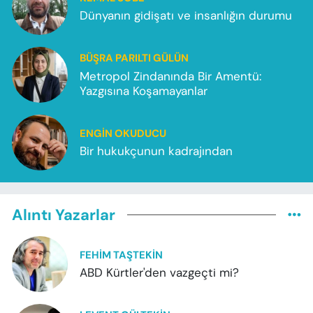
Dünyanın gidişatı ve insanlığın durumu
BÜŞRA PARILTI GÜLÜN
Metropol Zindanında Bir Amentü:
Yazgısına Koşamayanlar
ENGIN OKUDUCU
Bir hukukçunun kadrajından
Alıntı Yazarlar
FEHIM TAŞTEKIN
ABD Kürtler'den vazgeçti mi?