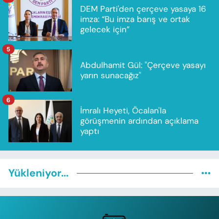
DEM Parti'den çerçeve yasaya 16
imza: “Bu imza barış ve ortak
gelecek için”
5
Abdulhamit Gül: "Çerçeve yasayı
yarın sunacağız"
6
İmralı Heyeti, Öcalan'la
görüşmenin ardından açıklama
yaptı
Yükleniyor...