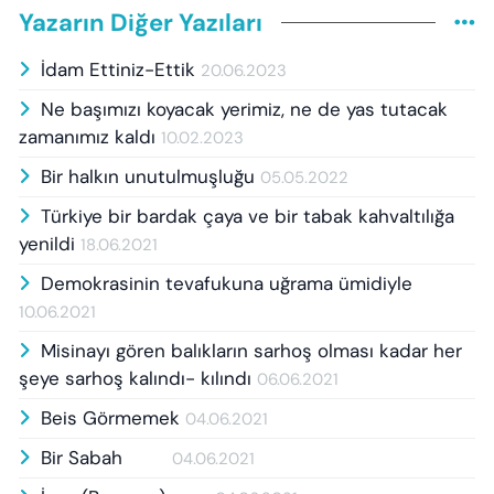
Yazarın Diğer Yazıları
İdam Ettiniz-Ettik
20.06.2023
Ne başımızı koyacak yerimiz, ne de yas tutacak
zamanımız kaldı
10.02.2023
Bir halkın unutulmuşluğu
05.05.2022
Türkiye bir bardak çaya ve bir tabak kahvaltılığa
yenildi
18.06.2021
Demokrasinin tevafukuna uğrama ümidiyle
10.06.2021
Misinayı gören balıkların sarhoş olması kadar her
şeye sarhoş kalındı- kılındı
06.06.2021
Beis Görmemek
04.06.2021
Bir Sabah
04.06.2021