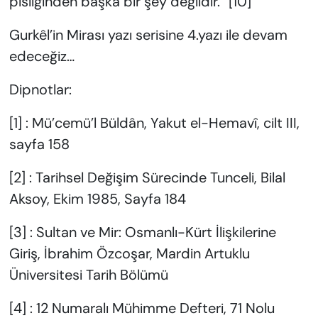
pisliğinden başka bir şey değildir.” [10]
Gurkêl’in Mirası yazı serisine 4.yazı ile devam
edeceğiz…
Dipnotlar:
[1] : Mü’cemü’l Büldân, Yakut el-Hemavî, cilt III,
sayfa 158
[2] : Tarihsel Değişim Sürecinde Tunceli, Bilal
Aksoy, Ekim 1985, Sayfa 184
[3] : Sultan ve Mir: Osmanlı-Kürt İlişkilerine
Giriş, İbrahim Özcoşar, Mardin Artuklu
Üniversitesi Tarih Bölümü
[4] : 12 Numaralı Mühimme Defteri, 71 Nolu