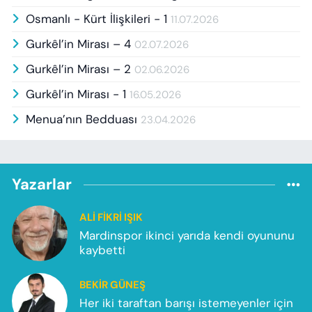
Osmanlı - Kürt İlişkileri - 1
11.07.2026
Gurkêl’in Mirası – 4
02.07.2026
Gurkêl’in Mirası – 2
02.06.2026
Gurkêl’in Mirası - 1
16.05.2026
Menua’nın Bedduası
23.04.2026
Yazarlar
ALI FIKRI IŞIK
Mardinspor ikinci yarıda kendi oyununu
kaybetti
BEKIR GÜNEŞ
Her iki taraftan barışı istemeyenler için