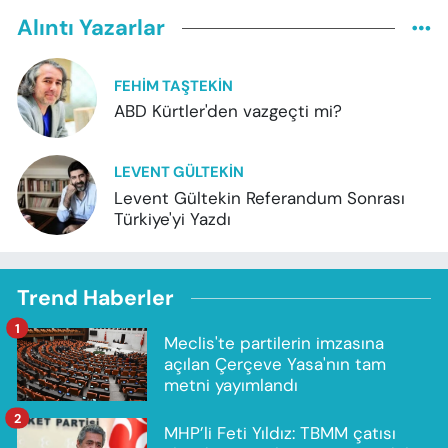
Alıntı Yazarlar
FEHIM TAŞTEKIN
ABD Kürtler'den vazgeçti mi?
LEVENT GÜLTEKIN
Levent Gültekin Referandum Sonrası
Türkiye'yi Yazdı
Trend Haberler
1
Meclis'te partilerin imzasına
açılan Çerçeve Yasa'nın tam
metni yayımlandı
2
MHP’li Feti Yıldız: TBMM çatısı