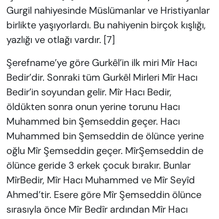
Gurgil nahiyesinde Müslümanlar ve Hristiyanlar
birlikte yaşıyorlardı. Bu nahiyenin birçok kışlığı,
yazlığı ve otlağı vardır. [7]
Şerefname’ye göre Gurkêl’in ilk miri Mîr Hacı
Bedir’dir. Sonraki tüm Gurkêl Mirleri Mîr Hacı
Bedir’in soyundan gelir. Mîr Hacı Bedir,
öldükten sonra onun yerine torunu Hacı
Muhammed bin Şemseddin geçer. Hacı
Muhammed bin Şemseddin de ölünce yerine
oğlu Mîr Şemseddin geçer. MîrŞemseddin de
ölünce geride 3 erkek çocuk bırakır. Bunlar
MîrBedir, Mîr Hacı Muhammed ve Mîr Seyîd
Ahmed’tir. Esere göre Mîr Şemseddin ölünce
sırasıyla önce Mîr Bedîr ardından Mîr Hacı