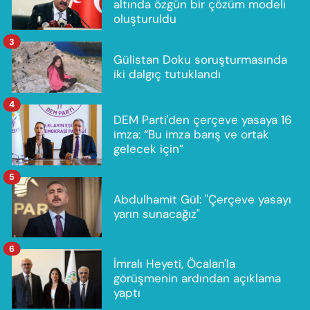
altında özgün bir çözüm modeli
oluşturuldu
3
Gülistan Doku soruşturmasında
iki dalgıç tutuklandı
4
DEM Parti'den çerçeve yasaya 16
imza: “Bu imza barış ve ortak
gelecek için”
5
Abdulhamit Gül: "Çerçeve yasayı
yarın sunacağız"
6
İmralı Heyeti, Öcalan'la
görüşmenin ardından açıklama
yaptı