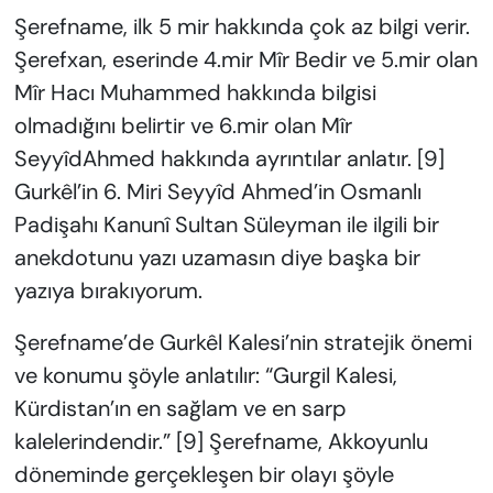
Şerefname, ilk 5 mir hakkında çok az bilgi verir.
Şerefxan, eserinde 4.mir Mîr Bedir ve 5.mir olan
Mîr Hacı Muhammed hakkında bilgisi
olmadığını belirtir ve 6.mir olan Mîr
SeyyîdAhmed hakkında ayrıntılar anlatır. [9]
Gurkêl’in 6. Miri Seyyîd Ahmed’in Osmanlı
Padişahı Kanunî Sultan Süleyman ile ilgili bir
anekdotunu yazı uzamasın diye başka bir
yazıya bırakıyorum.
Şerefname’de Gurkêl Kalesi’nin stratejik önemi
ve konumu şöyle anlatılır: “Gurgil Kalesi,
Kürdistan’ın en sağlam ve en sarp
kalelerindendir.” [9] Şerefname, Akkoyunlu
döneminde gerçekleşen bir olayı şöyle