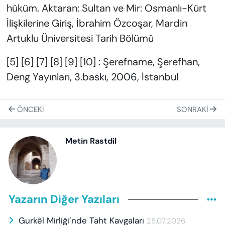
hüküm. Aktaran: Sultan ve Mir: Osmanlı-Kürt
İlişkilerine Giriş, İbrahim Özcoşar, Mardin
Artuklu Üniversitesi Tarih Bölümü
[5] [6] [7] [8] [9] [10] : Şerefname, Şerefhan,
Deng Yayınları, 3.baskı, 2006, İstanbul
ÖNCEKI
SONRAKI
Metin Rastdil
Yazarın Diğer Yazıları
Gurkêl Mirliği’nde Taht Kavgaları
25.07.2026