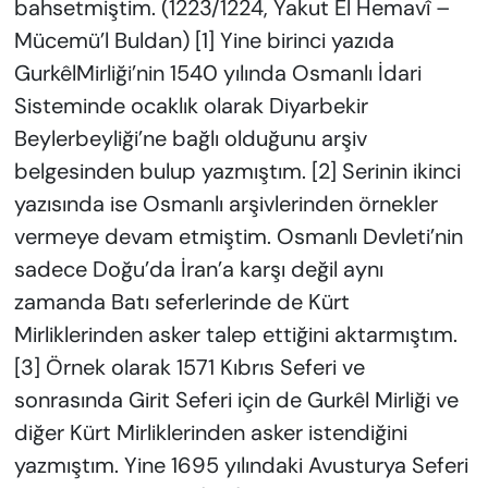
bahsetmiştim. (1223/1224, Yakut El Hemavî –
KADIN
Mücemü’l Buldan) [1] Yine birinci yazıda
SAĞLIK
GurkêlMirliği’nin 1540 yılında Osmanlı İdari
Sisteminde ocaklık olarak Diyarbekir
SPOR
Beylerbeyliği’ne bağlı olduğunu arşiv
belgesinden bulup yazmıştım. [2] Serinin ikinci
KÜLTÜR-SANAT
yazısında ise Osmanlı arşivlerinden örnekler
MAGAZİN
vermeye devam etmiştim. Osmanlı Devleti’nin
sadece Doğu’da İran’a karşı değil aynı
ÖZEL HABER
zamanda Batı seferlerinde de Kürt
Mirliklerinden asker talep ettiğini aktarmıştım.
YAZAR KÖŞESİ
[3] Örnek olarak 1571 Kıbrıs Seferi ve
sonrasında Girit Seferi için de Gurkêl Mirliği ve
SİYASET
diğer Kürt Mirliklerinden asker istendiğini
VAN VE DİYARBAKIR HABERLERİ
yazmıştım. Yine 1695 yılındaki Avusturya Seferi