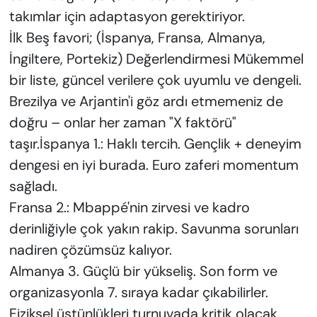
takımlar için adaptasyon gerektiriyor.
İlk Beş favori; (İspanya, Fransa, Almanya,
İngiltere, Portekiz) Değerlendirmesi Mükemmel
bir liste, güncel verilere çok uyumlu ve dengeli.
Brezilya ve Arjantin'i göz ardı etmemeniz de
doğru – onlar her zaman "X faktörü"
taşır.İspanya 1.: Haklı tercih. Gençlik + deneyim
dengesi en iyi burada. Euro zaferi momentum
sağladı.
Fransa 2.: Mbappé'nin zirvesi ve kadro
derinliğiyle çok yakın rakip. Savunma sorunları
nadiren çözümsüz kalıyor.
Almanya 3. Güçlü bir yükseliş. Son form ve
organizasyonla 7. sıraya kadar çıkabilirler.
Fiziksel üstünlükleri turnuvada kritik olacak.