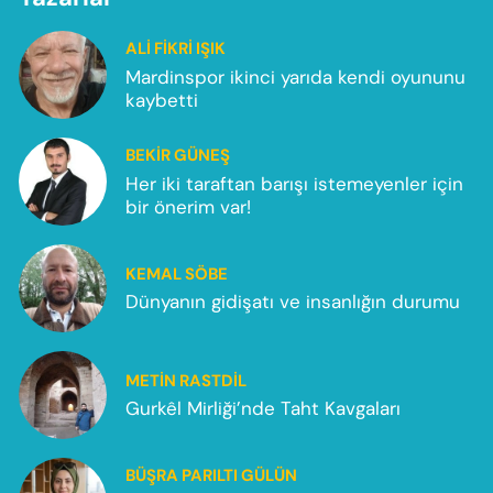
ALI FIKRI IŞIK
Mardinspor ikinci yarıda kendi oyununu
kaybetti
BEKIR GÜNEŞ
Her iki taraftan barışı istemeyenler için
bir önerim var!
KEMAL SÖBE
Dünyanın gidişatı ve insanlığın durumu
METIN RASTDIL
Gurkêl Mirliği’nde Taht Kavgaları
BÜŞRA PARILTI GÜLÜN