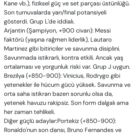
Kane vb.), fiziksel güç ve set parçası üstünlüğü.
Son turnuvalarda yarı/final potansiyeli
gösterdi. Grup L'de iddialı.
Arjantin (Şampiyon, +900 civarı): Messi
faktörü (yaşına rağmen liderlik), Lautaro
Martinez gibi bitiriciler ve savunma disiplini.
Savunmada istikrarlı, kontra etkili. Ancak yaş
ortalaması ve yorgunluk riski var. Grup J uygun.
Brezilya (+850-900): Vinicius, Rodrygo gibi
yetenekler ile hücum gücü yüksek. Savunma ve
orta saha istikrarı bazen sorunlu olsa da,
yetenek havuzu rakipsiz. Son form dalgalı ama
her zaman tehlikeli.
Diğer güçlü adaylar:Portekiz (+850-900):
Ronaldo'nun son dansı, Bruno Fernandes ve