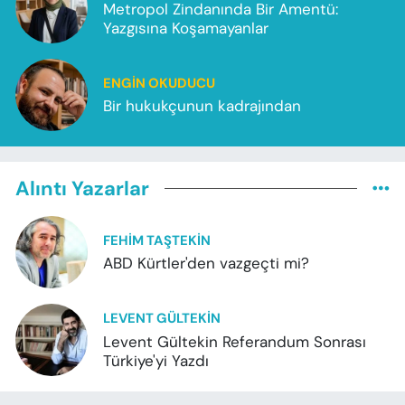
Metropol Zindanında Bir Amentü:
Yazgısına Koşamayanlar
ENGIN OKUDUCU
Bir hukukçunun kadrajından
Alıntı Yazarlar
FEHIM TAŞTEKIN
ABD Kürtler'den vazgeçti mi?
LEVENT GÜLTEKIN
Levent Gültekin Referandum Sonrası
Türkiye'yi Yazdı