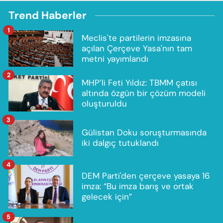
Trend Haberler
1
Meclis'te partilerin imzasına
açılan Çerçeve Yasa'nın tam
metni yayımlandı
2
MHP’li Feti Yıldız: TBMM çatısı
altında özgün bir çözüm modeli
oluşturuldu
3
Gülistan Doku soruşturmasında
iki dalgıç tutuklandı
4
DEM Parti'den çerçeve yasaya 16
imza: “Bu imza barış ve ortak
gelecek için”
5