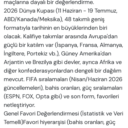
maçlarına dayalı bir değerlendirme.
KADIN
2026 Dünya Kupası (11 Haziran - 19 Temmuz,
SAĞLIK
ABD/Kanada/Meksika), 48 takımlı geniş
formatıyla tarihinin en büyüklerinden biri
SPOR
olacak. Kalifiye takımlar arasında Avrupa'dan
güçlü bir katılım var (İspanya, Fransa, Almanya,
KÜLTÜR-SANAT
İngiltere, Portekiz vb.), Güney Amerika'dan
MAGAZİN
Arjantin ve Brezilya gibi devler, ayrıca Afrika ve
diğer konfederasyonlardan dengeli bir dağılım
ÖZEL HABER
mevcut. FIFA sıralamaları (Nisan/Haziran 2026
güncellemeleri), bahis oranları, güç sıralamaları
YAZAR KÖŞESİ
(ESPN, FOX, Opta gibi) ve son form, favorileri
netleştiriyor.
SİYASET
Genel Favori Değerlendirmesi (İstatistik ve Veri
VAN VE DİYARBAKIR HABERLERİ
Temelli)Favori hiyerarşisi (bahis oranları, güç