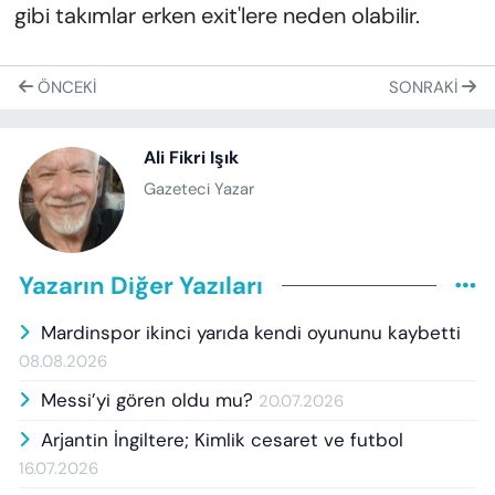
gibi takımlar erken exit'lere neden olabilir.
ÖNCEKI
SONRAKI
Ali Fikri Işık
Gazeteci Yazar
Yazarın Diğer Yazıları
Mardinspor ikinci yarıda kendi oyununu kaybetti
08.08.2026
Messi’yi gören oldu mu?
20.07.2026
Arjantin İngiltere; Kimlik cesaret ve futbol
16.07.2026