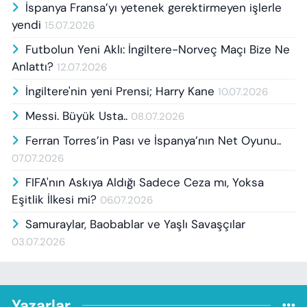
İspanya Fransa’yı yetenek gerektirmeyen işlerle
yendi
15.07.2026
Futbolun Yeni Aklı: İngiltere-Norveç Maçı Bize Ne
Anlattı?
12.07.2026
İngiltere'nin yeni Prensi; Harry Kane
10.07.2026
Messi. Büyük Usta..
08.07.2026
Ferran Torres’in Pası ve İspanya’nın Net Oyunu..
07.07.2026
FIFA'nın Askıya Aldığı Sadece Ceza mı, Yoksa
Eşitlik İlkesi mi?
06.07.2026
Samuraylar, Baobablar ve Yaşlı Savaşçılar
03.07.2026
Yazarlar