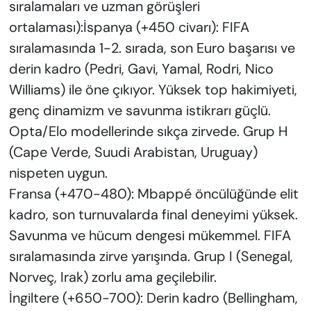
sıralamaları ve uzman görüşleri
ortalaması):İspanya (+450 civarı): FIFA
sıralamasında 1-2. sırada, son Euro başarısı ve
derin kadro (Pedri, Gavi, Yamal, Rodri, Nico
Williams) ile öne çıkıyor. Yüksek top hakimiyeti,
genç dinamizm ve savunma istikrarı güçlü.
Opta/Elo modellerinde sıkça zirvede. Grup H
(Cape Verde, Suudi Arabistan, Uruguay)
nispeten uygun.
Fransa (+470-480): Mbappé öncülüğünde elit
kadro, son turnuvalarda final deneyimi yüksek.
Savunma ve hücum dengesi mükemmel. FIFA
sıralamasında zirve yarışında. Grup I (Senegal,
Norveç, Irak) zorlu ama geçilebilir.
İngiltere (+650-700): Derin kadro (Bellingham,