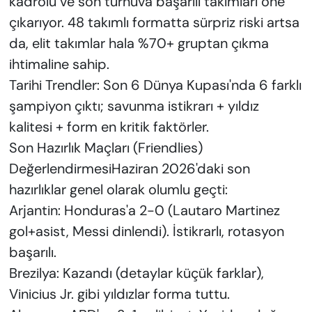
kadrolu ve son turnuva başarılı takımları öne
çıkarıyor. 48 takımlı formatta sürpriz riski artsa
da, elit takımlar hala %70+ gruptan çıkma
ihtimaline sahip.
Tarihi Trendler: Son 6 Dünya Kupası'nda 6 farklı
şampiyon çıktı; savunma istikrarı + yıldız
kalitesi + form en kritik faktörler.
Son Hazırlık Maçları (Friendlies)
DeğerlendirmesiHaziran 2026'daki son
hazırlıklar genel olarak olumlu geçti:
Arjantin: Honduras'a 2-0 (Lautaro Martinez
gol+asist, Messi dinlendi). İstikrarlı, rotasyon
başarılı.
Brezilya: Kazandı (detaylar küçük farklar),
Vinicius Jr. gibi yıldızlar forma tuttu.