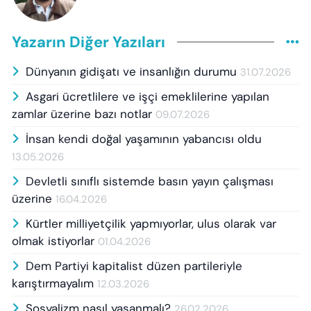
Yazarın Diğer Yazıları
Dünyanın gidişatı ve insanlığın durumu
31.07.2026
Asgari ücretlilere ve işçi emeklilerine yapılan
zamlar üzerine bazı notlar
09.07.2026
İnsan kendi doğal yaşamının yabancısı oldu
13.05.2026
Devletli sınıflı sistemde basın yayın çalışması
üzerine
16.04.2026
Kürtler milliyetçilik yapmıyorlar, ulus olarak var
olmak istiyorlar
01.04.2026
Dem Partiyi kapitalist düzen partileriyle
karıştırmayalım
12.03.2026
Sosyalizm nasıl yaşanmalı?
26.02.2026