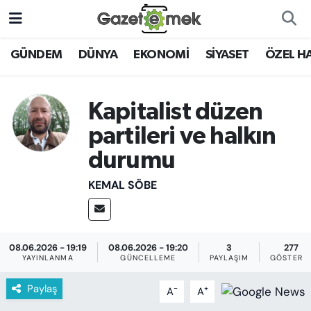
DÜNYA
Nöbetçi Eczaneler
GÜNDEM
DÜNYA
EKONOMİ
SİYASET
ÖZEL H
EKONOMİ
Hava Durumu
Kapitalist düzen
EMEK HABERLERİ
İstanbul Namaz Vakitleri
partileri ve halkın
durumu
YENİ MEDYADA EMEK
Trafik Durumu
GAZETECİLİĞİNİ GELİŞTİRMEK
KEMAL SÖBE
Süper Lig Puan Durumu ve Fikstür
FAYDALI BİLGİLER
Tüm Manşetler
GÜNDEM
08.06.2026 - 19:19
08.06.2026 - 19:20
3
277
YAYINLANMA
GÜNCELLEME
PAYLAŞIM
GÖSTERI
Son Dakika Haberleri
EĞİTİM
Paylaş
-
+
A
A
Haber Arşivi