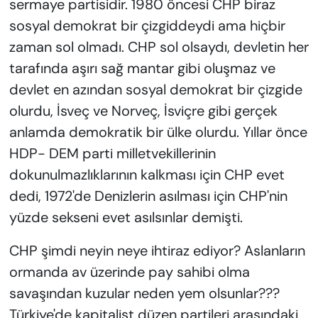
sermaye partisidir. 1980 öncesi CHP biraz
sosyal demokrat bir çizgiddeydi ama hiçbir
zaman sol olmadı. CHP sol olsaydı, devletin her
tarafında aşırı sağ mantar gibi oluşmaz ve
devlet en azından sosyal demokrat bir çizgide
olurdu, İsveç ve Norveç, İsviçre gibi gerçek
anlamda demokratik bir ülke olurdu. Yıllar önce
HDP- DEM parti milletvekillerinin
dokunulmazlıklarının kalkması için CHP evet
dedi, 1972'de Denizlerin asılması için CHP'nin
yüzde sekseni evet asılsınlar demişti.
CHP şimdi neyin neye ihtiraz ediyor? Aslanların
ormanda av üzerinde pay sahibi olma
savaşından kuzular neden yem olsunlar???
Türkiye'de kapitalist düzen partileri arasındaki