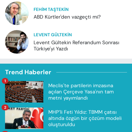
FEHIM TAŞTEKIN
ABD Kürtler'den vazgeçti mi?
LEVENT GÜLTEKIN
Levent Gültekin Referandum Sonrası
Türkiye'yi Yazdı
Trend Haberler
1
Meclis'te partilerin imzasına
açılan Çerçeve Yasa'nın tam
metni yayımlandı
2
MHP’li Feti Yıldız: TBMM çatısı
altında özgün bir çözüm modeli
oluşturuldu