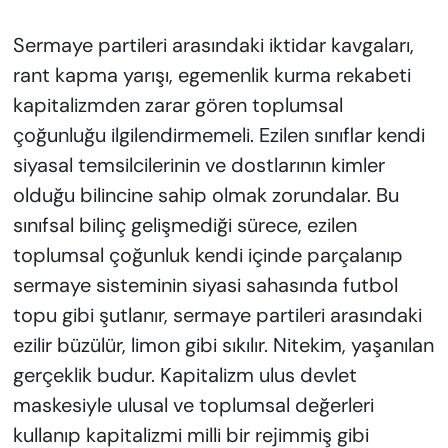
KADIN
Sermaye partileri arasındaki iktidar kavgaları,
SAĞLIK
rant kapma yarışı, egemenlik kurma rekabeti
kapitalizmden zarar gören toplumsal
SPOR
çoğunluğu ilgilendirmemeli. Ezilen sınıflar kendi
KÜLTÜR-SANAT
siyasal temsilcilerinin ve dostlarının kimler
olduğu bilincine sahip olmak zorundalar. Bu
MAGAZİN
sınıfsal bilinç gelişmediği sürece, ezilen
toplumsal çoğunluk kendi içinde parçalanıp
ÖZEL HABER
sermaye sisteminin siyasi sahasında futbol
topu gibi şutlanır, sermaye partileri arasındaki
YAZAR KÖŞESİ
ezilir büzülür, limon gibi sıkılır. Nitekim, yaşanılan
SİYASET
gerçeklik budur. Kapitalizm ulus devlet
maskesiyle ulusal ve toplumsal değerleri
VAN VE DİYARBAKIR HABERLERİ
kullanıp kapitalizmi milli bir rejimmiş gibi