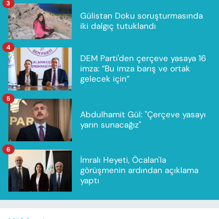
3
Gülistan Doku soruşturmasında
iki dalgıç tutuklandı
4
DEM Parti'den çerçeve yasaya 16
imza: “Bu imza barış ve ortak
gelecek için”
5
Abdulhamit Gül: "Çerçeve yasayı
yarın sunacağız"
6
İmralı Heyeti, Öcalan'la
görüşmenin ardından açıklama
yaptı