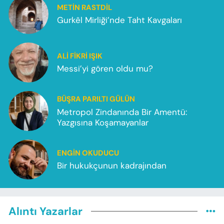
METIN RASTDIL
Gurkêl Mirliği’nde Taht Kavgaları
ALI FIKRI IŞIK
Messi’yi gören oldu mu?
BÜŞRA PARILTI GÜLÜN
Metropol Zindanında Bir Amentü:
Yazgısına Koşamayanlar
ENGIN OKUDUCU
Bir hukukçunun kadrajından
Alıntı Yazarlar