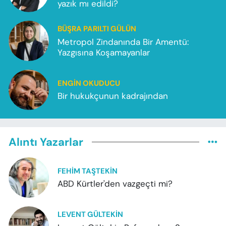
yazık mı edildi?
BÜŞRA PARILTI GÜLÜN
Metropol Zindanında Bir Amentü:
Yazgısına Koşamayanlar
ENGIN OKUDUCU
Bir hukukçunun kadrajından
Alıntı Yazarlar
FEHIM TAŞTEKIN
ABD Kürtler'den vazgeçti mi?
LEVENT GÜLTEKIN