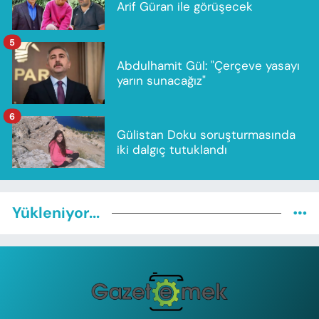
Arif Güran ile görüşecek
5
Abdulhamit Gül: "Çerçeve yasayı
yarın sunacağız"
6
Gülistan Doku soruşturmasında
iki dalgıç tutuklandı
Yükleniyor...