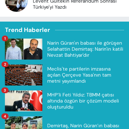
Levent Gültekin Referandum Sonrası
Türkiye'yi Yazdı
Trend Haberler
1
Narin Güran'ın babası ile görüşen
Selahattin Demirtaş: Narin'in katili
Nevzat Bahtiyar'dır
2
Meclis'te partilerin imzasına
açılan Çerçeve Yasa'nın tam
metni yayımlandı
3
MHP’li Feti Yıldız: TBMM çatısı
altında özgün bir çözüm modeli
oluşturuldu
4
Demirtaş, Narin Güran’ın babası