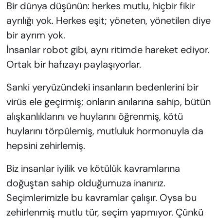
KADIN
Bir dünya düşünün: herkes mutlu, hiçbir fikir
ayrılığı yok. Herkes eşit; yöneten, yönetilen diye
SAĞLIK
bir ayrım yok.
İnsanlar robot gibi, aynı ritimde hareket ediyor.
SPOR
Ortak bir hafızayı paylaşıyorlar.
KÜLTÜR-SANAT
Sanki yeryüzündeki insanların bedenlerini bir
virüs ele geçirmiş; onların anılarına sahip, bütün
MAGAZİN
alışkanlıklarını ve huylarını öğrenmiş, kötü
ÖZEL HABER
huylarını törpülemiş, mutluluk hormonuyla da
hepsini zehirlemiş.
YAZAR KÖŞESİ
Biz insanlar iyilik ve kötülük kavramlarına
SİYASET
doğuştan sahip olduğumuza inanırız.
Seçimlerimizle bu kavramlar çalışır. Oysa bu
VAN VE DİYARBAKIR HABERLERİ
zehirlenmiş mutlu tür, seçim yapmıyor. Çünkü