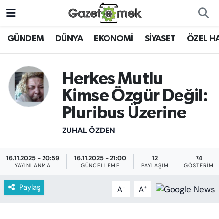
DÜNYA
Nöbetçi Eczaneler
GÜNDEM
DÜNYA
EKONOMİ
SİYASET
ÖZEL H
EKONOMİ
Hava Durumu
Herkes Mutlu
EMEK HABERLERİ
İstanbul Namaz Vakitleri
Kimse Özgür Değil:
Pluribus Üzerine
YENİ MEDYADA EMEK
Trafik Durumu
GAZETECİLİĞİNİ GELİŞTİRMEK
ZUHAL ÖZDEN
Süper Lig Puan Durumu ve Fikstür
FAYDALI BİLGİLER
16.11.2025 - 20:59
16.11.2025 - 21:00
12
74
Tüm Manşetler
YAYINLANMA
GÜNCELLEME
PAYLAŞIM
GÖSTERIM
GÜNDEM
Son Dakika Haberleri
Paylaş
-
+
A
A
EĞİTİM
Haber Arşivi