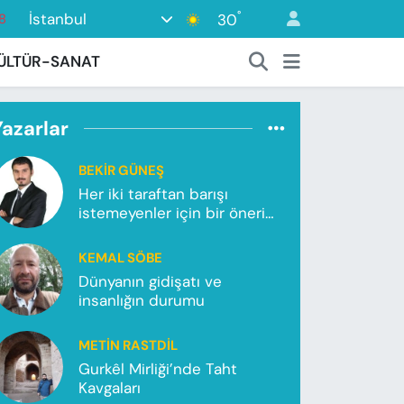
8
°
İstanbul
30
8
ÜLTÜR-SANAT
2
8
Yazarlar
3
BEKIR GÜNEŞ
4
Her iki taraftan barışı
istemeyenler için bir önerim
var!
KEMAL SÖBE
Dünyanın gidişatı ve
insanlığın durumu
METIN RASTDIL
Gurkêl Mirliği’nde Taht
Kavgaları