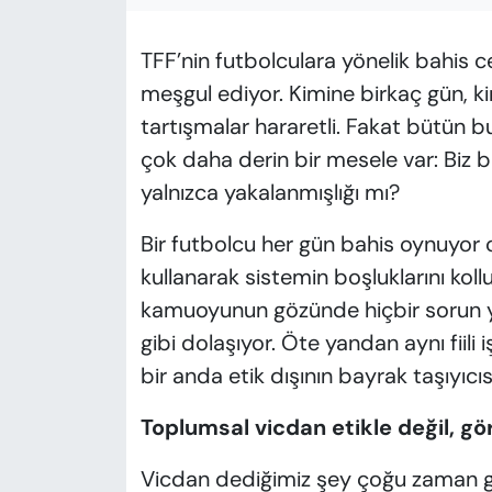
KADIN
TFF’nin futbolculara yönelik bahis 
SAĞLIK
meşgul ediyor. Kimine birkaç gün, kim
SPOR
tartışmalar hararetli. Fakat bütün 
çok daha derin bir mesele var: Biz b
KÜLTÜR-SANAT
yalnızca yakalanmışlığı mı?
MAGAZİN
Bir futbolcu her gün bahis oynuyor ol
kullanarak sistemin boşluklarını kol
ÖZEL HABER
kamuoyunun gözünde hiçbir sorun 
gibi dolaşıyor. Öte yandan aynı fiili
YAZAR KÖŞESİ
bir anda etik dışının bayrak taşıyıcısı
SİYASET
Toplumsal vicdan etikle değil, gör
VAN VE DİYARBAKIR HABERLERİ
Vicdan dediğimiz şey çoğu zaman g