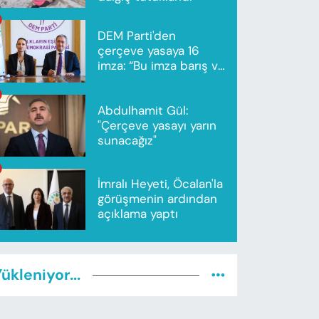
DEM Parti'den
çerçeve yasaya 16
imza: “Bu imza barış ve
ortak gelecek için”
Abdulhamit Gül:
"Çerçeve yasayı yarın
sunacağız"
İmralı Heyeti, Öcalan'la
görüşmenin ardından
açıklama yaptı
ükleniyor...