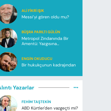
ALI FIKRI IŞIK
Messi’yi gören oldu mu?
BÜŞRA PARILTI GÜLÜN
Metropol Zindanında Bir
Amentü: Yazgısına
Koşamayanlar
ENGIN OKUDUCU
Bir hukukçunun kadrajından
lıntı Yazarlar
FEHIM TAŞTEKIN
ABD Kürtler'den vazgeçti mi?