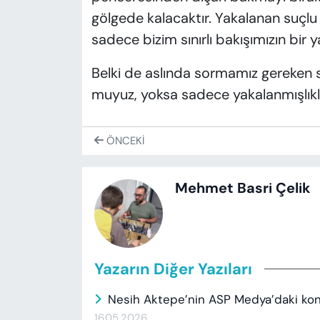
gölgede kalacaktır. Yakalanan suç
sadece bizim sınırlı bakışımızın bir 
Belki de aslında sormamız gereken s
muyuz, yoksa sadece yakalanmışlıklar
ÖNCEKI
Mehmet Basri Çelik
Yazarın Diğer Yazıları
Nesih Aktepe’nin ASP Medya’daki konu
16.05.2026