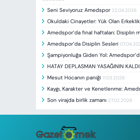
Seni Seviyoruz Amedspor
22.04.2026
Okuldaki Cinayetler: Yük Olan Erkekli
Amedspor’da final haftaları: Disiplin 
Amedspor’da Disiplin Sesleri
07.04.20
Şampiyonluğa Giden Yol: Amedspor’
HATAY DEPLASMAN YASAĞININ KALDIR
Mesut Hocanın paniği
11.03.2026
Kaygı, Karakter ve Kenetlenme: Ameds
Son virajda birlik zamanı
27.02.2026