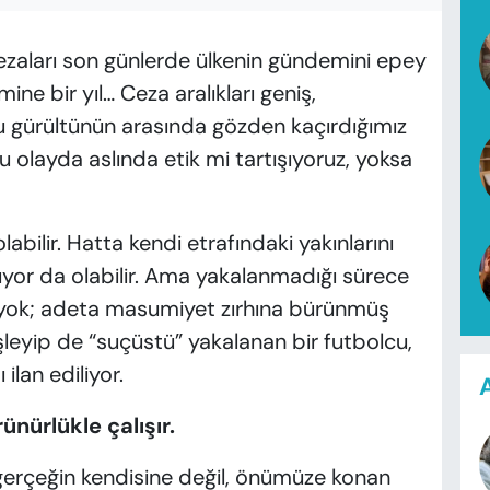
cezaları son günlerde ülkenin gündemini epey
ine bir yıl… Ceza aralıkları geniş,
bu gürültünün arasında gözden kaçırdığımız
u olayda aslında etik mi tartışıyoruz, yoksa
abilir. Hatta kendi etrafındaki yakınlarını
luyor da olabilir. Ama yakalanmadığı sürece
yok; adeta masumiyet zırhına bürünmüş
 işleyip de “suçüstü” yakalanan bir futbolcu,
 ilan ediliyor.
A
ünürlükle çalışır.
erçeğin kendisine değil, önümüze konan