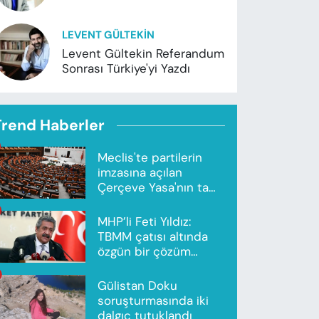
LEVENT GÜLTEKIN
Levent Gültekin Referandum
Sonrası Türkiye'yi Yazdı
Trend Haberler
Meclis'te partilerin
imzasına açılan
Çerçeve Yasa'nın tam
metni yayımlandı
MHP’li Feti Yıldız:
TBMM çatısı altında
özgün bir çözüm
modeli oluşturuldu
Gülistan Doku
soruşturmasında iki
dalgıç tutuklandı