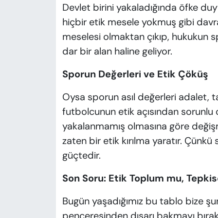
Devlet birini yakaladığında öfke du
hiçbir etik mesele yokmuş gibi davra
meselesi olmaktan çıkıp, hukukun spo
dar bir alan haline geliyor.
Sporun Değerleri ve Etik Çöküş
Oysa sporun asıl değerleri adalet, ta
futbolcunun etik açısından sorunlu 
yakalanmamış olmasına göre değişme
zaten bir etik kırılma yaratır. Çünk
güçtedir.
Son Soru: Etik Toplum mu, Tepkis
Bugün yaşadığımız bu tablo bize şun
penceresinden dışarı bakmayı bırakm