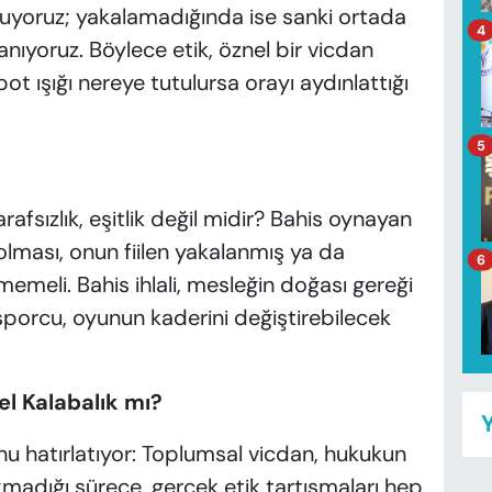
yuyoruz; yakalamadığında ise sanki ortada
4
nıyoruz. Böylece etik, öznel bir vicdan
t ışığı nereye tutulursa orayı aydınlattığı
5
rafsızlık, eşitlik değil midir? Bahis oynayan
olması, onun fiilen yakalanmış ya da
6
meli. Bahis ihlali, mesleğin doğası gereği
ü sporcu, oyunun kaderini değiştirebilecek
el Kalabalık mı?
Y
u hatırlatıyor: Toplumsal vicdan, hukukun
adığı sürece, gerçek etik tartışmaları hep