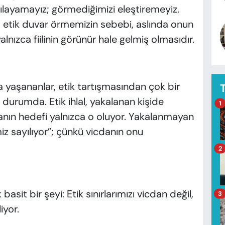
rgılayamayız; görmediğimizi eleştiremeyiz.
 etik duvar örmemizin sebebi, aslında onun
lnızca fiilinin görünür hale gelmiş olmasıdır.
yaşananlar, etik tartışmasından çok bir
urumda. Etik ihlal, yakalanan kişide
1
anın hedefi yalnızca o oluyor. Yakalanmayan
iz sayılıyor”; çünkü vicdanın onu
2
asit bir şeyi: Etik sınırlarımızı vicdan değil,
3
iyor.