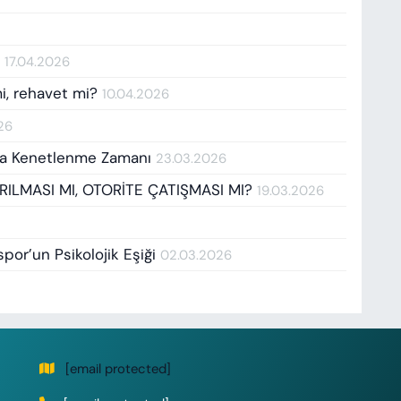
k
17.04.2026
mi, rehavet mi?
10.04.2026
26
da Kenetlenme Zamanı
23.03.2026
ILMASI MI, OTORİTE ÇATIŞMASI MI?
19.03.2026
por’un Psikolojik Eşiği
02.03.2026
[email protected]