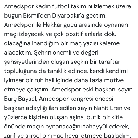
KADIN
Amedspor kadın futbol takımını izlemek üzere
bugün Bismil'den Diyarbakır'a geçtim.
SAĞLIK
Amedspor ile Hakkarigücü arasında oynanan
maçı izleyecek ve çok pozitif anlarla dolu
SPOR
olacağına inandığım bir maç yazısı kaleme
KÜLTÜR-SANAT
alacaktım. Şehrin önemli ve değerli
şahsiyetlerinden oluşan seçkin bir taraftar
MAGAZİN
topluluğuna da tanıklık edince, kendi kendimi
iyimser bir ruh hali içinde daha fazla motive
ÖZEL HABER
etmeye çalıştım. Amedspor eski başkanı sayın
YAZAR KÖŞESİ
Burç Baysal, Amedspor kongresi öncesi
başkan adaylığı ilan edilen sayın Nahit Eren ve
SİYASET
yüzlerce kişiden oluşan aşina, butik bir kitle
önünde maçın oynanacağını tahayyül ederek,
VAN VE DİYARBAKIR HABERLERİ
zarif ve şiirsel bir maç hayal etmeye başladım.