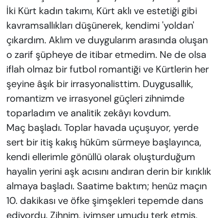
İki Kürt kadın takımı, Kürt aklı ve estetiği gibi
kavramsallıkları düşünerek, kendimi 'yoldan'
çıkardım. Aklım ve duygularım arasında oluşan
o zarif şüpheye de itibar etmedim. Ne de olsa
iflah olmaz bir futbol romantiği ve Kürtlerin her
şeyine âşık bir irrasyonalisttim. Duygusallık,
romantizm ve irrasyonel güçleri zihnimde
toparladım ve analitik zekâyı kovdum.
Maç başladı. Toplar havada uçuşuyor, yerde
sert bir itiş kakış hüküm sürmeye başlayınca,
kendi ellerimle gönüllü olarak oluşturduğum
hayalin yerini aşk acısını andıran derin bir kırıklık
almaya başladı. Saatime baktım; henüz maçın
10. dakikası ve öfke şimşekleri tepemde dans
ediyordu. Zihnim, iyimser umudu terk etmiş,