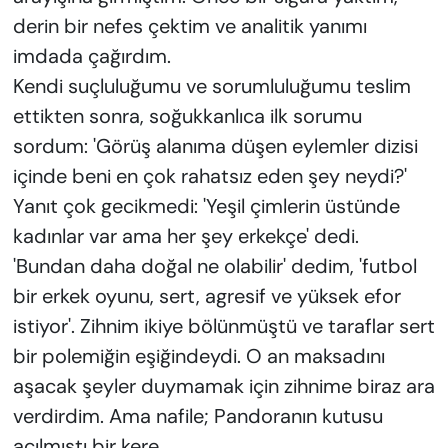
derin bir nefes çektim ve analitik yanımı
imdada çağırdım.
Kendi suçluluğumu ve sorumluluğumu teslim
ettikten sonra, soğukkanlıca ilk sorumu
sordum: 'Görüş alanıma düşen eylemler dizisi
içinde beni en çok rahatsız eden şey neydi?'
Yanıt çok gecikmedi: 'Yeşil çimlerin üstünde
kadınlar var ama her şey erkekçe' dedi.
'Bundan daha doğal ne olabilir' dedim, 'futbol
bir erkek oyunu, sert, agresif ve yüksek efor
istiyor'. Zihnim ikiye bölünmüştü ve taraflar sert
bir polemiğin eşiğindeydi. O an maksadını
aşacak şeyler duymamak için zihnime biraz ara
verdirdim. Ama nafile; Pandoranın kutusu
açılmıştı bir kere.