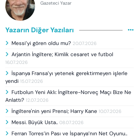
Gazeteci Yazar
Yazarın Diğer Yazıları
Messi’yi gören oldu mu?
20.07.2026
Arjantin İngiltere; Kimlik cesaret ve futbol
16.07.2026
İspanya Fransa’yı yetenek gerektirmeyen işlerle
yendi
15.07.2026
Futbolun Yeni Aklı: İngiltere-Norveç Maçı Bize Ne
Anlattı?
12.07.2026
İngiltere'nin yeni Prensi; Harry Kane
10.07.2026
Messi. Büyük Usta..
08.07.2026
Ferran Torres’in Pası ve İspanya’nın Net Oyunu..