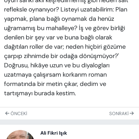
oyun sanki akıl keşfedilmemiş gibi neden salt
refleksle oynanıyor? Listeyi uzatabilirim: Plan
yapmak, plana bağlı oynamak da henüz
uğramamış bu mahalleye? İş ve görev birliği
denilen bir şey var ve buna bağlı olarak
dağıtılan roller de var; neden hiçbiri gözüme
çarpıp zihnimde bir odağa dönüşmüyor?'
Doğrusu, hikâye uzun ve bu diyalogları
uzatmaya çalışırsam korkarım roman
formatında bir metin çıkar, dedim ve
tartışmayı burada kestim.
ÖNCEKI
SONRAKI
Ali Fikri Işık