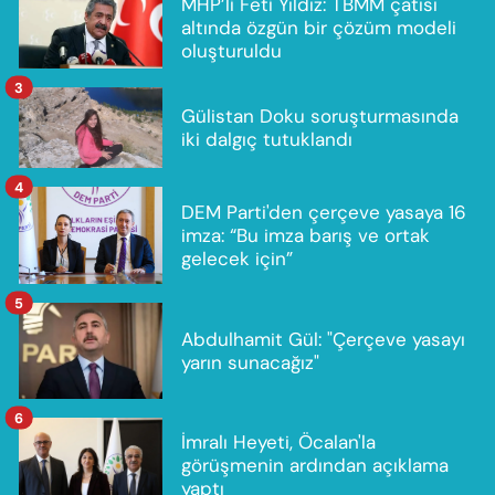
MHP’li Feti Yıldız: TBMM çatısı
altında özgün bir çözüm modeli
oluşturuldu
3
Gülistan Doku soruşturmasında
iki dalgıç tutuklandı
4
DEM Parti'den çerçeve yasaya 16
imza: “Bu imza barış ve ortak
gelecek için”
5
Abdulhamit Gül: "Çerçeve yasayı
yarın sunacağız"
6
İmralı Heyeti, Öcalan'la
görüşmenin ardından açıklama
yaptı