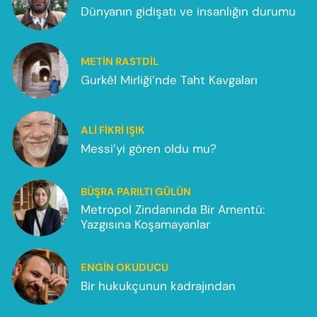
Dünyanın gidişatı ve insanlığın durumu
METIN RASTDIL
Gurkêl Mirliği’nde Taht Kavgaları
ALI FIKRI IŞIK
Messi’yi gören oldu mu?
BÜŞRA PARILTI GÜLÜN
Metropol Zindanında Bir Amentü:
Yazgısına Koşamayanlar
ENGIN OKUDUCU
Bir hukukçunun kadrajından