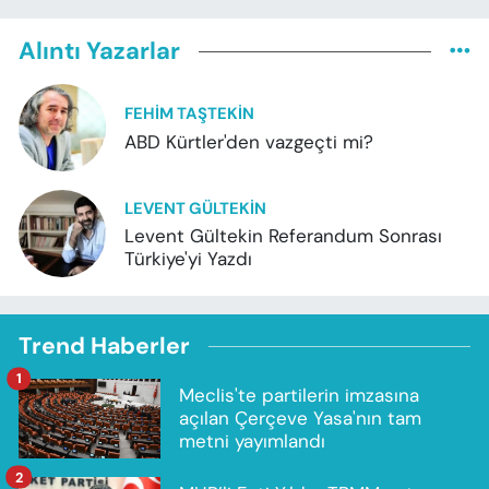
Alıntı Yazarlar
FEHIM TAŞTEKIN
ABD Kürtler'den vazgeçti mi?
LEVENT GÜLTEKIN
Levent Gültekin Referandum Sonrası
Türkiye'yi Yazdı
Trend Haberler
1
Meclis'te partilerin imzasına
açılan Çerçeve Yasa'nın tam
metni yayımlandı
2