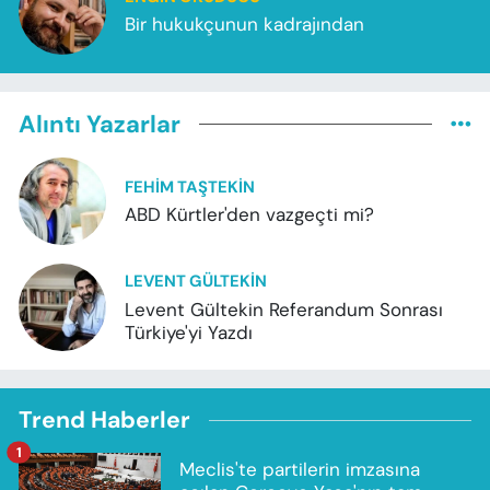
Bir hukukçunun kadrajından
Alıntı Yazarlar
FEHIM TAŞTEKIN
ABD Kürtler'den vazgeçti mi?
LEVENT GÜLTEKIN
Levent Gültekin Referandum Sonrası
Türkiye'yi Yazdı
Trend Haberler
1
Meclis'te partilerin imzasına