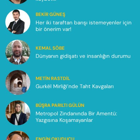
BEKIR GÜNEŞ
Her iki taraftan barışı istemeyenler için
bir önerim var!
KEMAL SÖBE
Dünyanın gidişatı ve insanlığın durumu
METIN RASTDIL
Gurkêl Mirliği’nde Taht Kavgaları
BÜŞRA PARILTI GÜLÜN
Metropol Zindanında Bir Amentü:
Yazgısına Koşamayanlar
ENGIN OKUDUCU