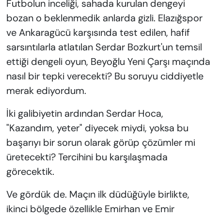
Futbolun inceliği, sahada kurulan dengeyi
KADIN
bozan o beklenmedik anlarda gizli. Elazığspor
SAĞLIK
ve Ankaragücü karşısında test edilen, hafif
sarsıntılarla atlatılan Serdar Bozkurt'un temsil
SPOR
ettiği dengeli oyun, Beyoğlu Yeni Çarşı maçında
nasıl bir tepki verecekti? Bu soruyu ciddiyetle
KÜLTÜR-SANAT
merak ediyordum.
MAGAZİN
İki galibiyetin ardından Serdar Hoca,
"Kazandım, yeter" diyecek miydi, yoksa bu
ÖZEL HABER
başarıyı bir sorun olarak görüp çözümler mi
YAZAR KÖŞESİ
üretecekti? Tercihini bu karşılaşmada
görecektik.
SİYASET
Ve gördük de. Maçın ilk düdüğüyle birlikte,
VAN VE DİYARBAKIR HABERLERİ
ikinci bölgede özellikle Emirhan ve Emir