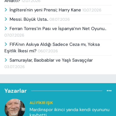
Anlattı?
12.07.2026
İngiltere'nin yeni Prensi; Harry Kane
10.07.2026
Messi. Büyük Usta..
08.07.2026
Ferran Torres’in Pası ve İspanya’nın Net Oyunu..
07.07.2026
FIFA'nın Askıya Aldığı Sadece Ceza mı, Yoksa
Eşitlik İlkesi mi?
06.07.2026
Samuraylar, Baobablar ve Yaşlı Savaşçılar
03.07.2026
Yazarlar
ALI FIKRI IŞIK
Mardinspor ikinci yarıda kendi oyununu
kaybetti