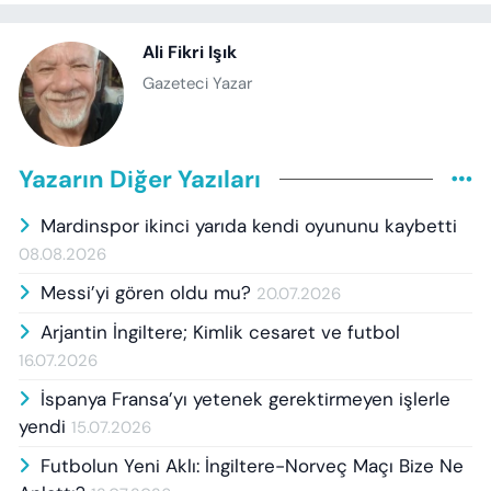
Ali Fikri Işık
Gazeteci Yazar
Yazarın Diğer Yazıları
Mardinspor ikinci yarıda kendi oyununu kaybetti
08.08.2026
Messi’yi gören oldu mu?
20.07.2026
Arjantin İngiltere; Kimlik cesaret ve futbol
16.07.2026
İspanya Fransa’yı yetenek gerektirmeyen işlerle
yendi
15.07.2026
Futbolun Yeni Aklı: İngiltere-Norveç Maçı Bize Ne