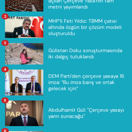
açılan Çerçeve Yasa'nın tam
metni yayımlandı
2
MHP’li Feti Yıldız: TBMM çatısı
altında özgün bir çözüm modeli
oluşturuldu
3
Gülistan Doku soruşturmasında
iki dalgıç tutuklandı
4
DEM Parti'den çerçeve yasaya 16
imza: “Bu imza barış ve ortak
gelecek için”
5
Abdulhamit Gül: "Çerçeve yasayı
yarın sunacağız"
6