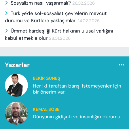
Sosyalizm nasıl yaşanmalı?
26.02.2026
Türkiye'de sol-sosyalist çevrelerin mevcut
durumu ve Kürtlere yaklaşımları
14.02.2026
Ümmet kardeşliği Kürt halkının ulusal varlığını
kabul etmekle olur
28.01.2026
Yazarlar
BEKIR GÜNEŞ
Her iki taraftan barışı istemeyenler için
bir önerim var!
KEMAL SÖBE
Dünyanın gidişatı ve insanlığın durumu