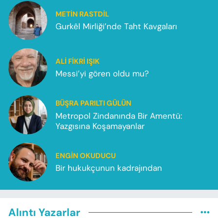
METIN RASTDIL
Gurkêl Mirliği’nde Taht Kavgaları
ALI FIKRI IŞIK
Messi’yi gören oldu mu?
BÜŞRA PARILTI GÜLÜN
Metropol Zindanında Bir Amentü:
Yazgısına Koşamayanlar
ENGIN OKUDUCU
Bir hukukçunun kadrajından
Alıntı Yazarlar