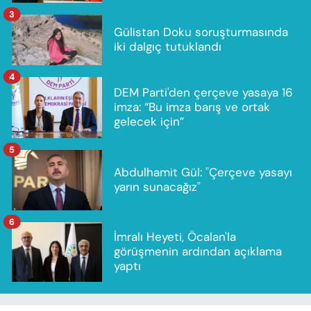
3
Gülistan Doku soruşturmasında
iki dalgıç tutuklandı
4
DEM Parti'den çerçeve yasaya 16
imza: “Bu imza barış ve ortak
gelecek için”
5
Abdulhamit Gül: "Çerçeve yasayı
yarın sunacağız"
6
İmralı Heyeti, Öcalan'la
görüşmenin ardından açıklama
yaptı