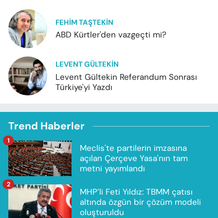
FEHIM TAŞTEKIN
ABD Kürtler'den vazgeçti mi?
LEVENT GÜLTEKIN
Levent Gültekin Referandum Sonrası
Türkiye'yi Yazdı
Trend Haberler
1
Meclis'te partilerin imzasına
açılan Çerçeve Yasa'nın tam
metni yayımlandı
2
MHP’li Feti Yıldız: TBMM çatısı
altında özgün bir çözüm modeli
oluşturuldu