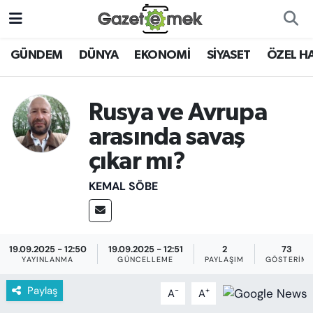
DÜNYA
Nöbetçi Eczaneler
GÜNDEM
DÜNYA
EKONOMİ
SİYASET
ÖZEL H
EKONOMİ
Hava Durumu
Rusya ve Avrupa
EMEK HABERLERİ
İstanbul Namaz Vakitleri
arasında savaş
çıkar mı?
YENİ MEDYADA EMEK
Trafik Durumu
GAZETECİLİĞİNİ GELİŞTİRMEK
KEMAL SÖBE
Süper Lig Puan Durumu ve Fikstür
FAYDALI BİLGİLER
Tüm Manşetler
GÜNDEM
19.09.2025 - 12:50
19.09.2025 - 12:51
2
73
YAYINLANMA
GÜNCELLEME
PAYLAŞIM
GÖSTERIM
Son Dakika Haberleri
EĞİTİM
Paylaş
-
+
A
A
Haber Arşivi