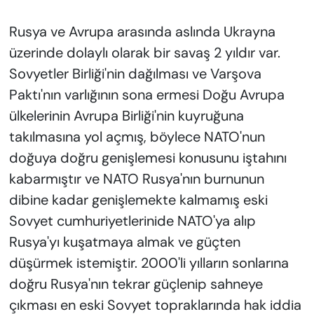
KADIN
Rusya ve Avrupa arasında aslında Ukrayna
SAĞLIK
üzerinde dolaylı olarak bir savaş 2 yıldır var.
Sovyetler Birliği'nin dağılması ve Varşova
SPOR
Paktı'nın varlığının sona ermesi Doğu Avrupa
KÜLTÜR-SANAT
ülkelerinin Avrupa Birliği'nin kuyruğuna
takılmasına yol açmış, böylece NATO'nun
MAGAZİN
doğuya doğru genişlemesi konusunu iştahını
kabarmıştır ve NATO Rusya'nın burnunun
ÖZEL HABER
dibine kadar genişlemekte kalmamış eski
Sovyet cumhuriyetlerinide NATO'ya alıp
YAZAR KÖŞESİ
Rusya'yı kuşatmaya almak ve güçten
SİYASET
düşürmek istemiştir. 2000'li yılların sonlarına
doğru Rusya'nın tekrar güçlenip sahneye
VAN VE DİYARBAKIR HABERLERİ
çıkması en eski Sovyet topraklarında hak iddia