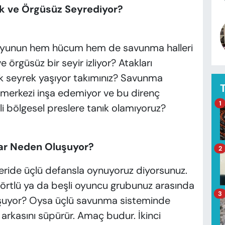
k ve Örgüsüz Seyrediyor?
u oyunun hem hücum hem de savunma halleri
rgüsüz bir seyir izliyor? Atakları
ok seyrek yaşıyor takımınız? Savunma
merkezi inşa edemiyor ve bu direnç
1
tli bölgesel preslere tanık olamıyoruz?
lar Neden Oluşuyor?
2
geride üçlü defansla oynuyoruz diyorsunuz.
 dörtlü ya da beşli oyuncu grubunuz arasında
3
uşuyor? Oysa üçlü savunma sisteminde
 arkasını süpürür. Amaç budur. İkinci