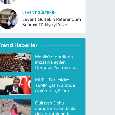
LEVENT GÜLTEKIN
Levent Gültekin Referandum
Sonrası Türkiye'yi Yazdı
Trend Haberler
Meclis'te partilerin
imzasına açılan
Çerçeve Yasa'nın tam
metni yayımlandı
MHP’li Feti Yıldız:
TBMM çatısı altında
özgün bir çözüm
modeli oluşturuldu
Gülistan Doku
soruşturmasında iki
dalgıç tutuklandı