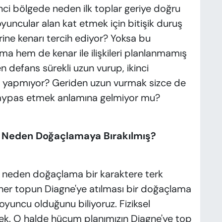
nci bölgede neden ilk toplar geriye doğru
yuncular alan kat etmek için bitişik duruş
ine kenarı tercih ediyor? Yoksa bu
hem de kenar ile ilişkileri planlanmamış
 defans sürekli uzun vurup, ikinci
m yapmıyor? Geriden uzun vurmak sizce de
 baypas etmek anlamına gelmiyor mu?
eri Neden Doğaçlamaya Bırakılmış?
eri neden doğaçlama bir karaktere terk
er topun Diagne'ye atılması bir doğaçlama
 oyuncu olduğunu biliyoruz. Fiziksel
rçek. O halde hücum planımızın Diagne'ye top