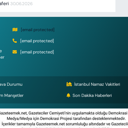
aferi
30.06.2026
[email protected]
[email protected]
e
[email protected]
her
ava Durumu
İstanbul Namaz Vakitleri
m Manşetler
Son Dakika Haberleri