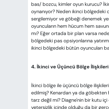
bas/ bozcu, kimler oyun kurucu? İki
oynanıyor? Neden ikinci bölgedeki o
sergilemiyor ve göbeği denemek yer
oyuncuların hem hücum hem savunma 
mı? Eğer ortada bir plan varsa neden
bölgedeki pas opsiyonlarına yatırı
ikinci bölgedeki bütün oyuncuları
4. İkinci ve Üçüncü Bölge İlişkil
İkinci bölge ile üçüncü bölge ilişkil
edilmiş? Kenardan ya da göbekten h
tarz değil mi? Diagne'nin bir kutu içi
yetersizlik içinde olduğu da bir ge