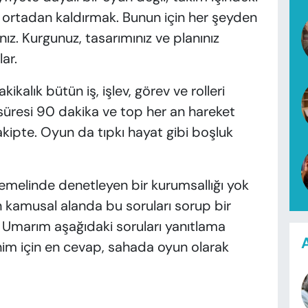
eti ortadan kaldırmak. Bunun için her şeyden
ız. Kurgunuz, tasarımınız ve planınız
ar.
kalık bütün iş, işlev, görev ve rolleri
resi 90 dakika ve top her an hareket
rakipte. Oyun da tıpkı hayat gibi boşluk
 temelinde denetleyen bir kurumsallığı yok
amusal alanda bu soruları sorup bir
Umarım aşağıdaki soruları yanıtlama
A
enim için en cevap, sahada oyun olarak