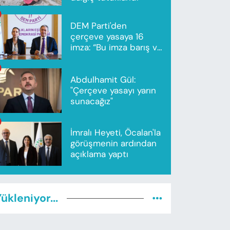
DEM Parti'den
çerçeve yasaya 16
imza: “Bu imza barış ve
ortak gelecek için”
Abdulhamit Gül:
"Çerçeve yasayı yarın
sunacağız"
İmralı Heyeti, Öcalan'la
görüşmenin ardından
açıklama yaptı
ükleniyor...