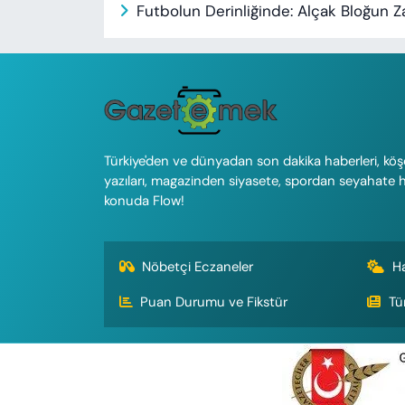
Futbolun Derinliğinde: Alçak Bloğun Z
Türkiye'den ve dünyadan son dakika haberleri, köş
yazıları, magazinden siyasete, spordan seyahate 
konuda Flow!
Nöbetçi Eczaneler
H
Puan Durumu ve Fikstür
Tü