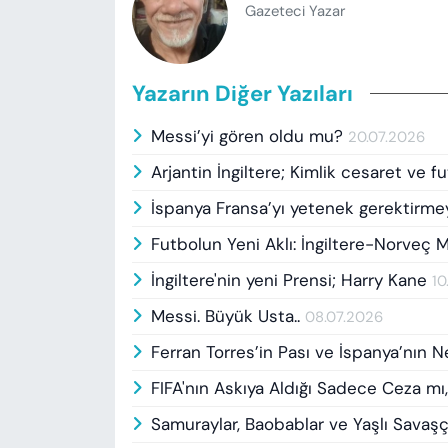
Gazeteci Yazar
Yazarın Diğer Yazıları
Messi’yi gören oldu mu?
20.07.2026
Arjantin İngiltere; Kimlik cesaret ve f
İspanya Fransa’yı yetenek gerektirme
Futbolun Yeni Aklı: İngiltere-Norveç 
İngiltere'nin yeni Prensi; Harry Kane
10
Messi. Büyük Usta..
08.07.2026
Ferran Torres’in Pası ve İspanya’nın 
FIFA'nın Askıya Aldığı Sadece Ceza mı,
Samuraylar, Baobablar ve Yaşlı Savaşç