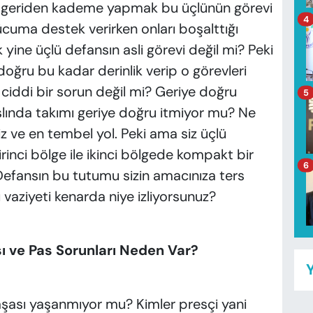
n, geriden kademe yapmak bu üçlünün görevi
4
hücuma destek verirken onları boşalttığı
yine üçlü defansın asli görevi değil mi? Peki
 doğru bu kadar derinlik verip o görevleri
 ciddi bir sorun değil mi? Geriye doğru
5
 aslında takımı geriye doğru itmiyor mu? Ne
z ve en tembel yol. Peki ama siz üçlü
irinci bölge ile ikinci bölgede kompakt bir
6
Defansın bu tutumu sizin amacınıza ters
 vaziyeti kenarda niye izliyorsunuz?
ı ve Pas Sorunları Neden Var?
Y
aşası yaşanmıyor mu? Kimler presçi yani