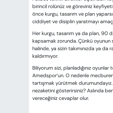
KADIN
birincil rolünüz ve göreviniz keyfiy
önce kurgu, tasarım ve plan yaparsın
SAĞLIK
ciddiyet ve disiplin yaratmayı amaçl
SPOR
Her kurgu, tasarım ya da plan, 90 daki
kapsamak zorunda. Çünkü oyunun sü
KÜLTÜR-SANAT
halinde, ya sizin takımınızda ya da 
MAGAZİN
kaldırmıyor.
ÖZEL HABER
Biliyorum sizi, planladığınız oyunlar
Amedspor’un. O nedenle mecburen k
YAZAR KÖŞESİ
tartışmak yürütmek durumundayız. 
nezaketini gösterirsiniz? Aslında b
SİYASET
vereceğiniz cevaplar olur.
VAN VE DİYARBAKIR HABERLERİ