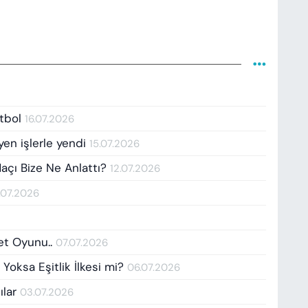
utbol
16.07.2026
yen işlerle yendi
15.07.2026
Maçı Bize Ne Anlattı?
12.07.2026
.07.2026
Net Oyunu..
07.07.2026
 Yoksa Eşitlik İlkesi mi?
06.07.2026
ılar
03.07.2026