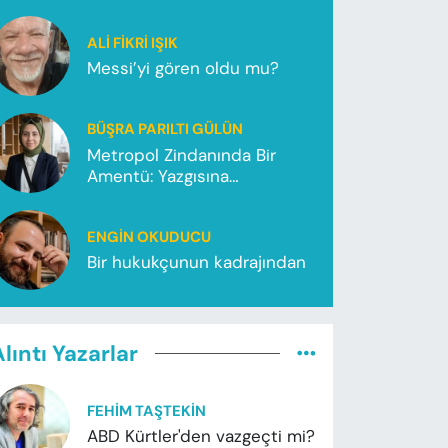
ALI FIKRI IŞIK
Messi’yi gören oldu mu?
BÜŞRA PARILTI GÜLÜN
Metropol Zindanında Bir
Amentü: Yazgısına
Koşamayanlar
ENGIN OKUDUCU
Bir hukukçunun kadrajından
lıntı Yazarlar
FEHIM TAŞTEKIN
ABD Kürtler'den vazgeçti mi?