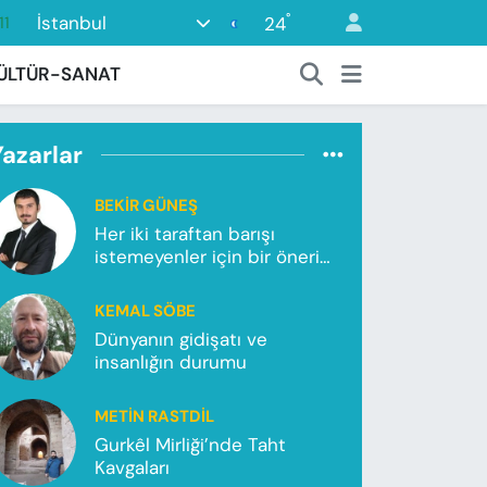
°
İstanbul
24
18
ÜLTÜR-SANAT
32
38
Yazarlar
03
14
BEKIR GÜNEŞ
Her iki taraftan barışı
istemeyenler için bir önerim
var!
KEMAL SÖBE
Dünyanın gidişatı ve
insanlığın durumu
METIN RASTDIL
Gurkêl Mirliği’nde Taht
Kavgaları