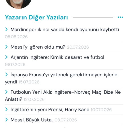
Yazarın Diğer Yazıları
Mardinspor ikinci yarıda kendi oyununu kaybetti
08.08.2026
Messi’yi gören oldu mu?
20.07.2026
Arjantin İngiltere; Kimlik cesaret ve futbol
16.07.2026
İspanya Fransa’yı yetenek gerektirmeyen işlerle
yendi
15.07.2026
Futbolun Yeni Aklı: İngiltere-Norveç Maçı Bize Ne
Anlattı?
12.07.2026
İngiltere'nin yeni Prensi; Harry Kane
10.07.2026
Messi. Büyük Usta..
08.07.2026