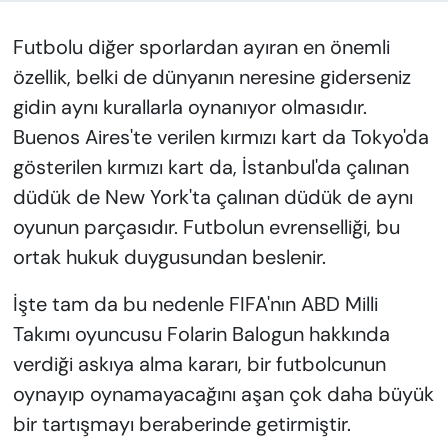
KADIN
Futbolu diğer sporlardan ayıran en önemli
SAĞLIK
özellik, belki de dünyanın neresine giderseniz
gidin aynı kurallarla oynanıyor olmasıdır.
SPOR
Buenos Aires'te verilen kırmızı kart da Tokyo'da
KÜLTÜR-SANAT
gösterilen kırmızı kart da, İstanbul'da çalınan
düdük de New York'ta çalınan düdük de aynı
MAGAZİN
oyunun parçasıdır. Futbolun evrenselliği, bu
ortak hukuk duygusundan beslenir.
ÖZEL HABER
İşte tam da bu nedenle FIFA'nın ABD Milli
YAZAR KÖŞESİ
Takımı oyuncusu Folarin Balogun hakkında
verdiği askıya alma kararı, bir futbolcunun
SİYASET
oynayıp oynamayacağını aşan çok daha büyük
VAN VE DİYARBAKIR HABERLERİ
bir tartışmayı beraberinde getirmiştir.