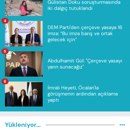
Gülistan Doku soruşturmasında
iki dalgıç tutuklandı
4
DEM Parti'den çerçeve yasaya 16
imza: “Bu imza barış ve ortak
gelecek için”
5
Abdulhamit Gül: "Çerçeve yasayı
yarın sunacağız"
6
İmralı Heyeti, Öcalan'la
görüşmenin ardından açıklama
yaptı
Yükleniyor...