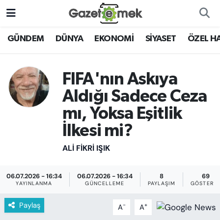
DÜNYA
Nöbetçi Eczaneler
GÜNDEM
DÜNYA
EKONOMİ
SİYASET
ÖZEL H
EKONOMİ
Hava Durumu
FIFA'nın Askıya
EMEK HABERLERİ
İstanbul Namaz Vakitleri
Aldığı Sadece Ceza
mı, Yoksa Eşitlik
YENİ MEDYADA EMEK
Trafik Durumu
GAZETECİLİĞİNİ GELİŞTİRMEK
İlkesi mi?
Süper Lig Puan Durumu ve Fikstür
ALI FIKRI IŞIK
FAYDALI BİLGİLER
Tüm Manşetler
GÜNDEM
06.07.2026 - 16:34
06.07.2026 - 16:34
8
69
YAYINLANMA
GÜNCELLEME
PAYLAŞIM
GÖSTERI
Son Dakika Haberleri
EĞİTİM
Paylaş
-
+
A
A
Haber Arşivi