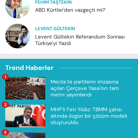
FEHIM TAŞTEKIN
ABD Kürtler'den vazgeçti mi?
LEVENT GÜLTEKIN
Levent Gültekin Referandum Sonrası
Türkiye'yi Yazdı
Trend Haberler
1
Meclis'te partilerin imzasına
açılan Çerçeve Yasa'nın tam
metni yayımlandı
2
MHP’li Feti Yıldız: TBMM çatısı
altında özgün bir çözüm modeli
oluşturuldu
3