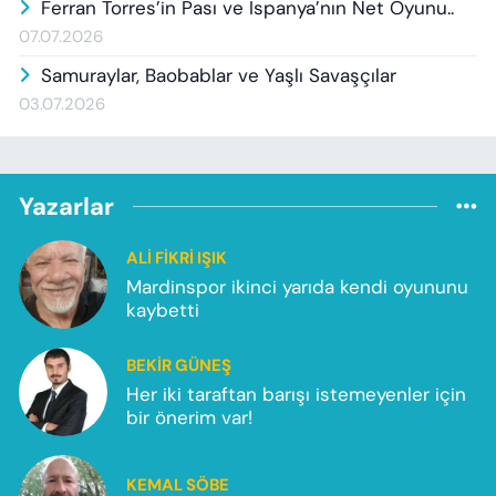
Ferran Torres’in Pası ve İspanya’nın Net Oyunu..
07.07.2026
Samuraylar, Baobablar ve Yaşlı Savaşçılar
03.07.2026
Yazarlar
ALI FIKRI IŞIK
Mardinspor ikinci yarıda kendi oyununu
kaybetti
BEKIR GÜNEŞ
Her iki taraftan barışı istemeyenler için
bir önerim var!
KEMAL SÖBE