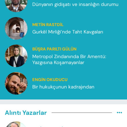
Dünyanın gidişatı ve insanlığın durumu
METIN RASTDIL
Gurkêl Mirliği’nde Taht Kavgaları
BÜŞRA PARILTI GÜLÜN
Metropol Zindanında Bir Amentü:
Yazgısına Koşamayanlar
ENGIN OKUDUCU
Bir hukukçunun kadrajından
Alıntı Yazarlar