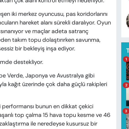
an çok alanı kontrol etmeyi hedefliyor.
şen iki merkez oyuncusu, pas koridorlarını
uların hareket alanı sürekli daralıyor. Oyun
sınanıyor ve maçlar adeta satranç
en takım topu dolaştırırken savunma,
ssiz bir bekleyiş inşa ediyor.
1
çimde destekliyor.
pe Verde, Japonya ve Avustralya gibi
yla kağıt üzerinde çok daha güçlü rakipleri
2
i performansı bunun en dikkat çekici
3
 başarılı top çalma 15 hava topu kesme ve 46
aklaştırma ile neredeyse kusursuz bir