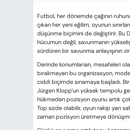
KADIN
Futbol, her dönemde çağının ruhunu 
SAĞLIK
çıkan her yeni eğilim, oyunun sınırl
SPOR
düşünme biçimini de değiştirir. Bu D
hücumun değil, savunmanın yükselişidi
KÜLTÜR-SANAT
sürdüren bir savunma anlayışının zirv
MAGAZİN
Derinde konumlanan, mesafeleri olağ
bırakmayan bu organizasyon, moder
ÖZEL HABER
ciddi biçimde sınamaya başladı. Bi
Jürgen Klopp'un yüksek tempolu geg
YAZAR KÖŞESİ
hükmeden pozisyon oyunu artık çok 
SİYASET
Top sizde olabilir, oyun rakip yarı 
zaman pozisyon üretmeye dönüşmü
VAN VE DİYARBAKIR HABERLERİ