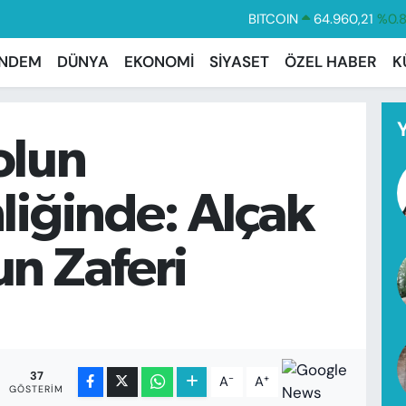
DOLAR
47,7436
%0.
EURO
55,2510
%0.
NDEM
DÜNYA
EKONOMİ
SİYASET
ÖZEL HABER
K
STERLİN
64,4811
%0.
GRAM ALTIN
6660.55
%0.
olun
BİST100
13.779
%-
BITCOIN
64.960,21
%0.
liğinde: Alçak
n Zaferi
37
-
+
A
A
GÖSTERIM