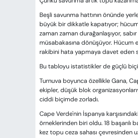
Çünkü savunma artık topu kazanmakt
Beşli savunma hattının önünde yerle
büyük bir dikkatle kapatıyor; hücumc
zaman zaman durağanlaşıyor, sabır 
müsabakasına dönüşüyor. Hücum ed
rakibini hata yapmaya davet eden se
Bu tabloyu istatistikler de güçlü bi
Turnuva boyunca özellikle Gana, Ca
ekipler, düşük blok organizasyonları
ciddi biçimde zorladı.
Cape Verde'nin İspanya karşısındak
örneklerinden biri oldu. 18 başarılı
kez topu ceza sahası çevresinden uz