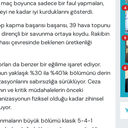
 maç boyunca sadece bir faul yapmaları,
4
geyi ne kadar iyi kurduklarını gösterdi.
top kapma başarısı başarısı, 39 hava topunu
 dirençli bir savunma ortaya koydu. Rakibin
5
ası çevresinde beklenen üretkenliği
rları da benzer bir eğilime işaret ediyor.
6
nun yaklaşık %30 ila %40'lık bölümünü derin
asyonlarını sabırsızlığa sürüklüyor. Ceza
ın ve kritik müdahalelerin önceki
nizasyonun fiziksel olduğu kadar zihinsel
uyor.
Y
unmaların büyük bölümü klasik 5-4-1