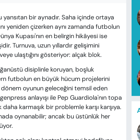
yansıtan bir aynadır. Saha içinde ortaya
arını yeniden çizerken aynı zamanda futbolun
ünya Kupası'nın en belirgin hikâyesi ise
r. Turnuva, uzun yıllardır gelişimini
eye ulaştığını gösteriyor: alçak blok.
anüstü disiplinle koruyan, boşluk
n futbolun en büyük hücum projelerini
r dönem oyunun geleceğini temsil eden
enpress anlayışı ile Pep Guardiola'nın topa
daha karmaşık bir problemle karşı karşıya.
A
sahada oynanabilir; ancak bu üstünlük her
yor.