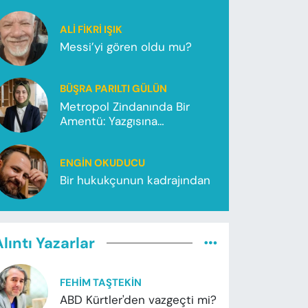
ALI FIKRI IŞIK
Messi’yi gören oldu mu?
BÜŞRA PARILTI GÜLÜN
Metropol Zindanında Bir
Amentü: Yazgısına
Koşamayanlar
ENGIN OKUDUCU
Bir hukukçunun kadrajından
lıntı Yazarlar
FEHIM TAŞTEKIN
ABD Kürtler'den vazgeçti mi?