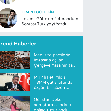
LEVENT GÜLTEKIN
Levent Gültekin Referandum
Sonrası Türkiye'yi Yazdı
Trend Haberler
Meclis'te partilerin
imzasına açılan
Çerçeve Yasa'nın tam
metni yayımlandı
MHP’li Feti Yıldız:
TBMM çatısı altında
özgün bir çözüm
modeli oluşturuldu
Gülistan Doku
soruşturmasında iki
dalgıç tutuklandı