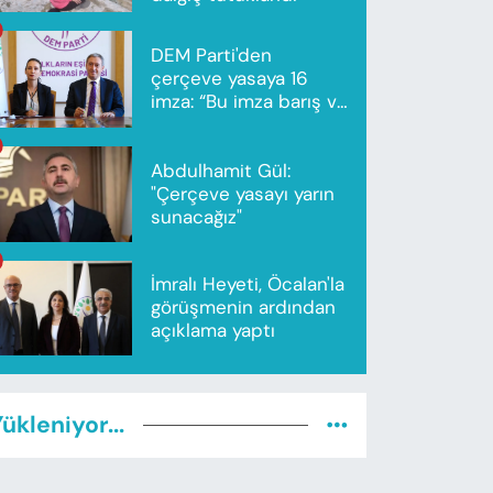
DEM Parti'den
çerçeve yasaya 16
imza: “Bu imza barış ve
ortak gelecek için”
Abdulhamit Gül:
"Çerçeve yasayı yarın
sunacağız"
İmralı Heyeti, Öcalan'la
görüşmenin ardından
açıklama yaptı
ükleniyor...