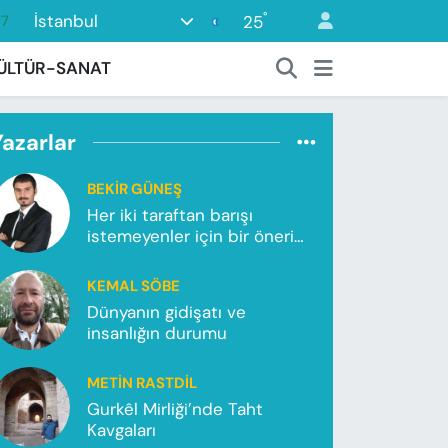
°
İstanbul
25
18
32
ÜLTÜR-SANAT
38
03
Yazarlar
14
BEKIR GÜNEŞ
87
Her iki taraftan barışı
istemeyenler için bir önerim
var!
KEMAL SÖBE
Dünyanın gidişatı ve
insanlığın durumu
METIN RASTDIL
Gurkêl Mirliği’nde Taht
Kavgaları