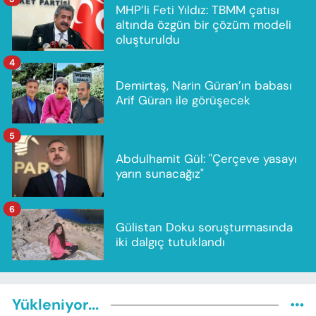
MHP’li Feti Yıldız: TBMM çatısı
altında özgün bir çözüm modeli
oluşturuldu
4
Demirtaş, Narin Güran’ın babası
Arif Güran ile görüşecek
5
Abdulhamit Gül: "Çerçeve yasayı
yarın sunacağız"
6
Gülistan Doku soruşturmasında
iki dalgıç tutuklandı
Yükleniyor...