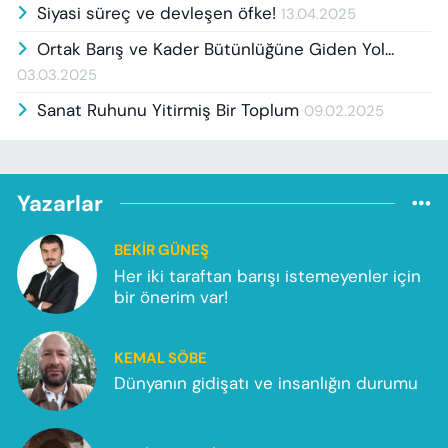
Siyasi süreç ve devleşen öfke!
13.04.2025
Ortak Barış ve Kader Bütünlüğüne Giden Yol...
03.03.2025
Sanat Ruhunu Yitirmiş Bir Toplum
09.02.2025
Yazarlar
BEKIR GÜNEŞ
Her iki taraftan barışı istemeyenler için
bir önerim var!
KEMAL SÖBE
Dünyanın gidişatı ve insanlığın durumu