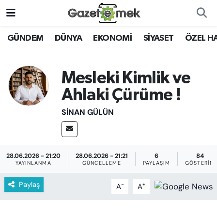
DÜNYA
Nöbetçi Eczaneler
GÜNDEM
DÜNYA
EKONOMİ
SİYASET
ÖZEL H
EKONOMİ
Hava Durumu
Mesleki Kimlik ve
EMEK HABERLERİ
İstanbul Namaz Vakitleri
Ahlaki Çürüme !
YENİ MEDYADA EMEK
Trafik Durumu
SINAN GÜLÜN
GAZETECİLİĞİNİ GELİŞTİRMEK
Süper Lig Puan Durumu ve Fikstür
FAYDALI BİLGİLER
28.06.2026 - 21:20
28.06.2026 - 21:21
6
84
Tüm Manşetler
YAYINLANMA
GÜNCELLEME
PAYLAŞIM
GÖSTERIM
GÜNDEM
Paylaş
Son Dakika Haberleri
-
+
A
A
EĞİTİM
Haber Arşivi