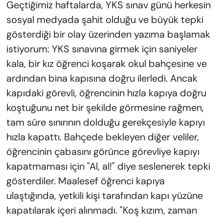
Geçtiğimiz haftalarda, YKS sınav günü herkesin
KADIN
sosyal medyada şahit olduğu ve büyük tepki
SAĞLIK
gösterdiği bir olay üzerinden yazıma başlamak
istiyorum: YKS sınavına girmek için saniyeler
SPOR
kala, bir kız öğrenci koşarak okul bahçesine ve
ardından bina kapısına doğru ilerledi. Ancak
KÜLTÜR-SANAT
kapıdaki görevli, öğrencinin hızla kapıya doğru
MAGAZİN
koştuğunu net bir şekilde görmesine rağmen,
tam süre sınırının dolduğu gerekçesiyle kapıyı
ÖZEL HABER
hızla kapattı. Bahçede bekleyen diğer veliler,
öğrencinin çabasını görünce görevliye kapıyı
YAZAR KÖŞESİ
kapatmaması için "Al, al!" diye seslenerek tepki
SİYASET
gösterdiler. Maalesef öğrenci kapıya
ulaştığında, yetkili kişi tarafından kapı yüzüne
VAN VE DİYARBAKIR HABERLERİ
kapatılarak içeri alınmadı. "Koş kızım, zaman