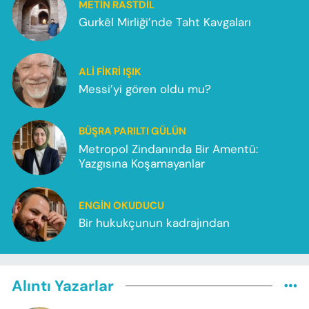
METIN RASTDIL
Gurkêl Mirliği’nde Taht Kavgaları
ALI FIKRI IŞIK
Messi’yi gören oldu mu?
BÜŞRA PARILTI GÜLÜN
Metropol Zindanında Bir Amentü:
Yazgısına Koşamayanlar
ENGIN OKUDUCU
Bir hukukçunun kadrajından
Alıntı Yazarlar